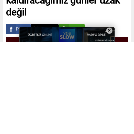
kaldıracağımız günler uzak
değil
Paylaş
Tweetle
Gönder
×
Yayınlama: 20.06.2023
A
A
+
-
0