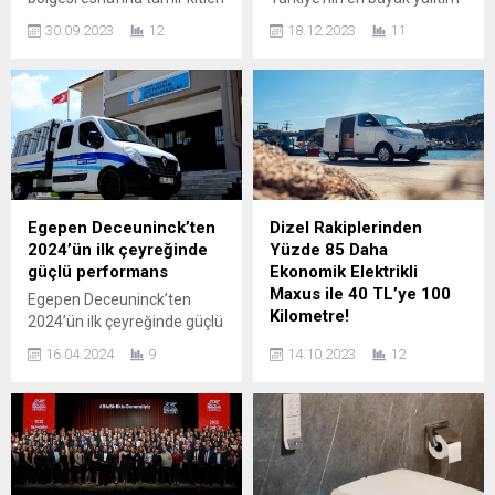
desteği Türkiye’nin ilk ve en
üreticisi İzocam,
30.09.2023
12
18.12.2023
11
büyük amortisör üreticisi
operasyonel mükemmellik
Maysan Mando, deprem
hedefiyle uyguladığı WCM
bölgesine yönelik destek
Modeli ile tüm üretim
çalışmaları kapsamında çok
süreçlerini dünya
özel bir projeye daha imza
standartlarına taşıyor.
attı. Maysan Mando,
Türkiye’nin en büyük yalıtım
deprem bölgesindeki sanayi
üreticisi İzocam,
esnafını yeniden ayağa
operasyonel mükemmellik
kaldırmak ve bölgedeki
hedefiyle gerçekleştirdiği
Egepen Deceuninck’ten
Dizel Rakiplerinden
ticaret hayatının
çalışmalarıyla sektörüne
2024’ün ilk çeyreğinde
Yüzde 85 Daha
canlanmasına bir nebze de
örnek olmayı sürdürüyor.
güçlü performans
Ekonomik Elektrikli
olsa katkıda bulunmak...
2022 yılından bu yana, tüm
Maxus ile 40 TL’ye 100
Egepen Deceuninck’ten
üretim süreçlerini dünya
Kilometre!
2024’ün ilk çeyreğinde güçlü
standartlarına taşımak
performans Yenilikçi
Dizel Rakiplerinden Yüzde
amacıyla WCM (World Class
16.04.2024
9
14.10.2023
12
ürünleri, sosyal sorumluluk
85 Daha Ekonomik Elektrikli
Manufacturing –...
projeleri ile dikkat çekti
Maxus ile 40 TL’ye 100
Sektöründe ilklerin öncüsü
Kilometre! Maxus’tan 0 Faizli
Egepen Deceuninck, yenilikçi
Kredi ve Maxus ValueGuard
ürünler, sosyal sorumluluk
Değer Koruma Güvencesi!
projeleri ve teknolojiye
Şirketler, Maxus e-Deliver