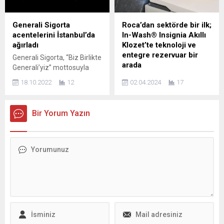
yaptıkları yatırımlarla
3’ü 6 Ay Deneyip Sonra
2024’ün ilk çeyreğinde
Satın Alabiliyor! Otomotiv
pencere ve kapı sektöründe
pazarındaki elektriklenme
Generali Sigorta
Roca’dan sektörde bir ilk;
güçlü bir performans
hareketini ticari araç
acentelerini İstanbul’da
In-Wash® Insignia Akıllı
sergiledi. Hem yenilikçi
sektörüne taşıyan Maxus,
ağırladı
Klozet’te teknoloji ve
ürünlerle hem de sosyal
kısa bir süre önce Doğan
entegre rezervuar bir
Generali Sigorta, “Biz Birlikte
sorumluluk projeleriyle
Trend Otomotiv
arada
Generali’yiz” mottosuyla
dünya ve...
güvencesiyle...
İstanbul’da düzenlediği
Banyo alanlarına teknoloji ve
18.10.2022
12
02.04.2024
17
etkinlikte farklı illerden gelen
konforu aynı anda sunan,
acentelerini ağırladı. Yeni
sektörün önde gelen
ürünlerle ilgili detayların
markalarından Roca, yeni In-
Bir Yorum Yazın
sunulduğu, yaşanan zorlu
Wash® Insignia Akıllı Klozet
koşullar ekseninde sektörü
ile banyo alanlarını daha
etkileyen ve etkileyecek
işlevsel hale getiriyor. Son
dinamiklerin ele alındığı ve
teknolojiye ve entegre
bu kritik zamanlarda güçlü
rezervuara sahip tasarımı ile
ortaklığın öneminin
sektörde bir ilk olan In-
vurgulandığı buluşmaya,
Wash® Insignia Akıllı Klozet,
yaklaşık olarak 150 acente
kişiselleştirilmiş
katıldı. Generali
fonksiyonları sayesinde
acentelerinin yanı sıra
benzersiz bir deneyim
Generali yönetiminin...
sunuyor. Yenilikçi tasarımı...