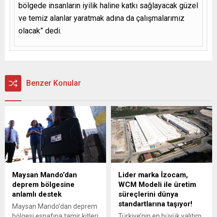
bölgede insanların iyilik haline katkı sağlayacak güzel
ve temiz alanlar yaratmak adına da çalışmalarımız
olacak” dedi.
Benzer Konular
Maysan Mando’dan
Lider marka İzocam,
deprem bölgesine
WCM Modeli ile üretim
anlamlı destek
süreçlerini dünya
standartlarına taşıyor!
Maysan Mando’dan deprem
bölgesi esnafına tamir kitleri
Türkiye’nin en büyük yalıtım