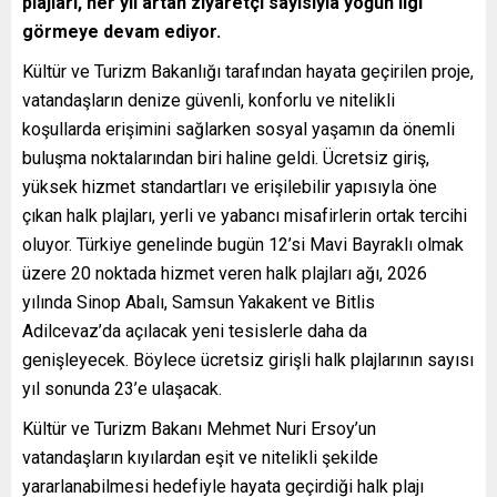
plajları, her yıl artan ziyaretçi sayısıyla yoğun ilgi
görmeye devam ediyor.
Kültür ve Turizm Bakanlığı tarafından hayata geçirilen proje,
vatandaşların denize güvenli, konforlu ve nitelikli
koşullarda erişimini sağlarken sosyal yaşamın da önemli
buluşma noktalarından biri haline geldi. Ücretsiz giriş,
yüksek hizmet standartları ve erişilebilir yapısıyla öne
çıkan halk plajları, yerli ve yabancı misafirlerin ortak tercihi
oluyor. Türkiye genelinde bugün 12’si Mavi Bayraklı olmak
üzere 20 noktada hizmet veren halk plajları ağı, 2026
yılında Sinop Abalı, Samsun Yakakent ve Bitlis
Adilcevaz’da açılacak yeni tesislerle daha da
genişleyecek. Böylece ücretsiz girişli halk plajlarının sayısı
yıl sonunda 23’e ulaşacak.
Kültür ve Turizm Bakanı Mehmet Nuri Ersoy’un
vatandaşların kıyılardan eşit ve nitelikli şekilde
yararlanabilmesi hedefiyle hayata geçirdiği halk plajı