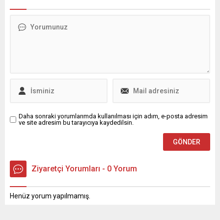
duyurdu. Bu iş birliği, özel
geçmesine rağmen proje,
türev hizmetleri birlikte
hukuki anlaşmazlıklar,
yaratmayı ve kullanıcıların
yönetim krizleri ve
işlem deneyimlerini yeni
bürokratik kördüğümler
zirvelere taşımayı
nedeniyle tamamlanamadı.
hedefliyor. Copin.io, Web3
Bugün ortaya çıkan tablo, bir
alanı için özel olarak
projenin değil, 3 bin 200
tasarlanmış...
esnafın hak mücadelesinin
yıllardır...
Daha sonraki yorumlarımda kullanılması için adım, e-posta adresim
ve site adresim bu tarayıcıya kaydedilsin.
Ziyaretçi Yorumları - 0 Yorum
Henüz yorum yapılmamış.