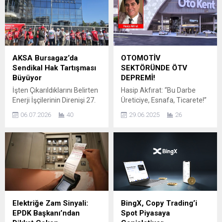
AKSA Bursagaz’da
OTOMOTİV
Sendikal Hak Tartışması
SEKTÖRÜNDE ÖTV
Büyüyor
DEPREMİ!
İşten Çıkarıldıklarını Belirten
Hasip Akfırat: “Bu Darbe
Enerji İşçilerinin Direnişi 27.
Üreticiye, Esnafa, Ticarete!”
Gününde BURSA – AKSA
Türkiye otomotiv
06.07.2026
40
29.06.2025
26
Bursagaz’da sendikal
sektörünün nabzını tutan
tercihleri nedeniyle işten
isimlerden OTOFED ve
çıkarıldıklarını öne süren
Otokent Genel Başkanı
enerji işçilerinin başlattığı
Hasip Akfırat, TBMM Plan ve
direniş 27’nci gününe
Bütçe Komisyonu’nda kabul
girerken, eylem alanında
edilen Yeni ÖTV
dayanışma çağrıları
düzenlemesi hakkında sert
büyümeye devam ediyor.
uyarılarda bulundu. Özellikle
Bugün TÜM EMEKLİ-SEN
pick-up tipi ticari araçlara
Elektriğe Zam Sinyali:
BingX, Copy Trading’i
üyelerinin de destek verdiği
getirilen %50’ye varan ÖTV
EPDK Başkanı’ndan
Spot Piyasaya
açıklamada, işçiler işe iade
oranı, sektörde panik havası