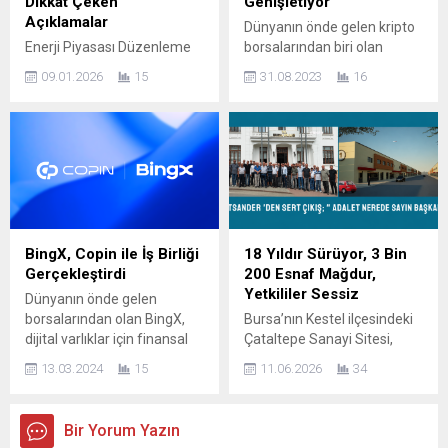
Dikkat Çeken
Genişletiyor
taleplerini yinelerken,
estirirken, Akfırat’ın
Açıklamalar
Dünyanın önde gelen kripto
sendikal haklara saygı
açıklamaları...
Enerji Piyasası Düzenleme
borsalarından biri olan
gösterilmesi...
Kurumu (EPDK) Başkanı
BingX, kullanıcı katılımını
09.01.2026
15
31.08.2023
16
Mustafa Yılmaz, elektrik
artırma ve işlem stratejisi
fiyatlarına ilişkin yaptığı
ekosistemini güçlendirme
açıklamalarla olası bir zam
yönündeki en son adımını,
düzenlemesinin sinyalini
yani spot piyasada Copy
verdi. Yılmaz, elektrik
Trading’i duyurdu. Bu yeni
tarifelerinin son dört yılda
özellik, BingX kullanıcılarına
enflasyonun oldukça
deneyimli trader’ların spot
gerisinde kaldığını söyledi.
emirlerini kopyalama yetkisi
EPDK Başkanı Mustafa
vererek, spot alım satım
BingX, Copin ile İş Birliği
18 Yıldır Sürüyor, 3 Bin
Yılmaz, 9 Ocak 2026
yapmak için uygun ve
Gerçekleştirdi
200 Esnaf Mağdur,
tarihinde katıldığı
verimli bir yol sağlıyor. Copy...
Yetkililer Sessiz
Dünyanın önde gelen
Bloomberg yayınında enerji
borsalarından olan BingX,
Bursa’nın Kestel ilçesindeki
piyasalarına ilişkin
dijital varlıklar için finansal
Çataltepe Sanayi Sitesi,
değerlendirmelerde
hizmetler platformu olan
Türkiye’nin en büyük sanayi
bulundu. Elektrik fiyat
13.03.2024
15
11.06.2026
34
Copin.io ile stratejik bir iş
sitesi olma hedefiyle 2005
tarifelerinden yenilenebilir...
birliği yaparak broker
yılında temeli atıldığında
programında önemli bir
büyük umutlar besleniyordu.
Bir Yorum Yazın
yükseltme yaptığını
Ancak üzerinden 18 yıl