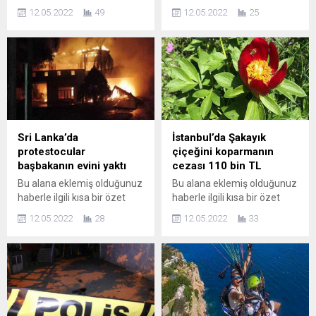
metin yazı düzenleme
metin yazı düzenleme
12.05.2022
49
12.05.2022
25
sayfasında "Özet"
sayfasında "Özet"
bölümünden eklenebilir.
bölümünden eklenebilir.
Özet eklenmişse başlık
Özet eklenmişse başlık
altında kalın olarak bu
altında kalın olarak bu
şekilde gösterilir,
şekilde gösterilir,
eklenmemişse bu alan boş
eklenmemişse bu alan boş
kalır.
kalır.
Sri Lanka’da
İstanbul’da Şakayık
protestocular
çiçeğini koparmanın
başbakanın evini yaktı
cezası 110 bin TL
Bu alana eklemiş olduğunuz
Bu alana eklemiş olduğunuz
haberle ilgili kısa bir özet
haberle ilgili kısa bir özet
bilgisi ekleyebilirsiniz. Bu
bilgisi ekleyebilirsiniz. Bu
12.05.2022
28
12.05.2022
33
metin yazı düzenleme
metin yazı düzenleme
sayfasında "Özet"
sayfasında "Özet"
bölümünden eklenebilir.
bölümünden eklenebilir.
Özet eklenmişse başlık
Özet eklenmişse başlık
altında kalın olarak bu
altında kalın olarak bu
şekilde gösterilir,
şekilde gösterilir,
eklenmemişse bu alan boş
eklenmemişse bu alan boş