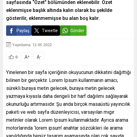
sayfasında “Özet” bölümünden eklenebilir. Özet
eklenmişse başlık altında kalın olarak bu şekilde
gösterilir, eklenmemişse bu alan boş kalır.
Paylaş
Tweetle
Gönder
Yayınlama: 12.05.2022
A
A
+
-
0
Yinelenen bir sayfa içeriğinin okuyucunun dikkatini dağıttığı
bilinen bir gerçektir. Lorem Ipsum kullanmanın amacı,
sürekli buraya metin gelecek, buraya metin gelecek
yazmaya kıyasla daha dengeli bir harf dağılımı sağlayarak
okunurluğu artırmasıdır. Şu anda birçok masaüstü yayıncılık
paketi ve web sayfa düzenleyicisi, varsayılan mıgır
metinler olarak Lorem Ipsum kullanmaktadır. Ayrıca arama
motorlarında ‘lorem ipsum’ anahtar sözcükleri ile arama
yapıldığında henüz tasarım aşamasında olan çok sayıda