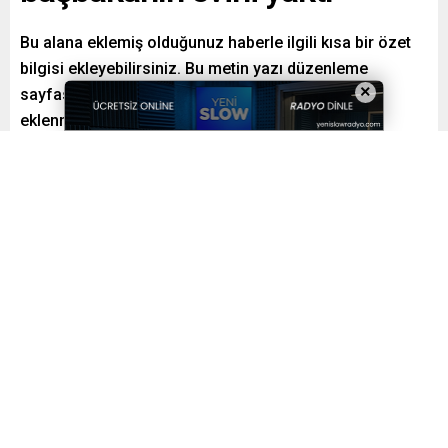
Bu alana eklemiş olduğunuz haberle ilgili kısa bir özet
bilgisi ekleyebilirsiniz. Bu metin yazı düzenleme
×
sayfasında “Özet” bölümünden eklenebilir. Özet
eklenmişse başlık altında kalın olarak bu şekilde
gösterilir, eklenmemişse bu alan boş kalır.
Paylaş
Tweetle
Gönder
Yayınlama: 12.05.2022
A
A
+
-
0
Yinelenen bir sayfa içeriğinin okuyucunun dikkatini dağıttığı
bilinen bir gerçektir. Lorem Ipsum kullanmanın amacı,
sürekli buraya metin gelecek, buraya metin gelecek
yazmaya kıyasla daha dengeli bir harf dağılımı sağlayarak
okunurluğu artırmasıdır. Şu anda birçok masaüstü yayıncılık