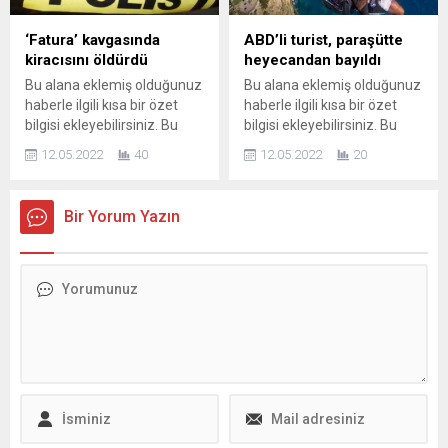
kalır.
kalır.
‘Fatura’ kavgasında
ABD’li turist, paraşütte
kiracısını öldürdü
heyecandan bayıldı
Bu alana eklemiş olduğunuz
Bu alana eklemiş olduğunuz
haberle ilgili kısa bir özet
haberle ilgili kısa bir özet
bilgisi ekleyebilirsiniz. Bu
bilgisi ekleyebilirsiniz. Bu
metin yazı düzenleme
metin yazı düzenleme
12.05.2022
40
12.05.2022
20
sayfasında "Özet"
sayfasında "Özet"
bölümünden eklenebilir.
bölümünden eklenebilir.
Özet eklenmişse başlık
Özet eklenmişse başlık
Bir Yorum Yazın
altında kalın olarak bu
altında kalın olarak bu
şekilde gösterilir,
şekilde gösterilir,
eklenmemişse bu alan boş
eklenmemişse bu alan boş
kalır.
kalır.