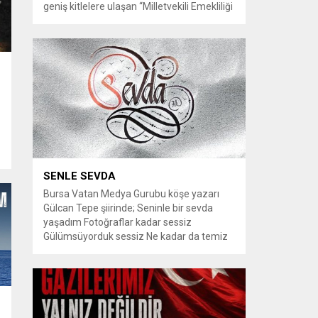
geniş kitlelere ulaşan “Milletvekili Emekliliği
Kaldırılsın” kampanyası, yeni bir aşamaya
geçiyor. Kampanyayı destekleyen
vatandaşlar, milletvekillerine tanınan
emeklilik haklarının yeniden düzenlenmesi
talebiyle TBMM Dilekçe Komisyonu ve
Cumhurbaşkanlığı İletişim Merkezi
(CİMER) üzerinden resmi başvurular
yapılması çağrısında bulunuyor. Son
dönemde sosyal medya platformlarında
en çok konuşulan konular arasında...
SENLE SEVDA
Bursa Vatan Medya Gurubu köşe yazarı
Gülcan Tepe şiirinde; Seninle bir sevda
yaşadım Fotoğraflar kadar sessiz
Gülümsüyorduk sessiz Ne kadar da temiz
habersiz Adını Rüzgar koydum Geldiğinde
Bahardı için Gidişinde sonbahar oldum Bir
bakışın yetiyordu gözlerime Dünyayı
tutturmaya ben de Kalbim Sen Diye çırpınıp
duruyordu Zamana yarışıyordu inat Hayata