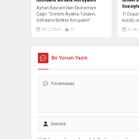
etkinliklerde beyin sağlığının
lisesiy
Ayhan Bayram’dan Ekonomiye
korunmasına yönelik önemli
Çağrı: “Üretimi Ayakta Tutalım,
Tr Düşü
mesajlar verildi. Uluslararası
İstihdamı Birlikte Koruyalım”
kurulu v
Epilepsi Bürosu (IBE) tarafından
YÜSİAD (Türkiye Yüzyılı Sanayici ve
tanıtımı
25.12.2025
27
21.06.
gerçekleştirilen toplantılarda,
İş İnsanları Derneği) Genel Başkanı
mensupla
epilepsi konusunda
Ayhan Bayram, Türkiye
Merinos 
toplumsal farkındalığın artırılması,
ekonomisinin karşılaştığı zorluklara
Merkezi’
doğru bilgiye
dair önemli değerlendirmelerde
toplantı
erişimin yaygınlaştırılması ve...
bulundu. Bayram, üretim ve
Bir Yorum Yazın
Başkanı 
istihdamın sadece özel sektörün
kurulu ü
değil, kamunun ve tüm ekonomi
katıldı
aktörlerinin ortak sorumluluğu
ARKADA
olduğunu belirtti. Bu sorunların
EDİYORU
çözülmesi...
konuşmas