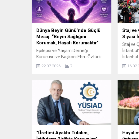
Dünya Beyin Günü’nde Güçlü
Staj ve
Mesaj: “Beyin Sağlığını
Siyasi İ
Korumak, Hayatı Korumaktır”
Staj ve Ç
Epilepsi ve Yaşam Derneği
İstanbul
Kurucusu ve Başkanı Ebru Öztürk:
İstanbul
“Toplum olarak beynimize hak
çağrıda 
22.07.2026
7
16.02.
ettiği değeri vermeli,
arayacak
epilepsi konusunda doğru
miting a
bilgiyle hareket etmeliyiz.”
olmaya da
İSTANBUL – Dünya genelinde
Sigortas
milyonlarca insanı
organiza
etkileyen nörolojik
Pazar gü
hastalıklar, yaşam süresinin
arasında
uzamasıyla birlikte
yapılaca
sağlık gündeminin en
yetkilileri
önemli başlıkları arasında
yer alırken, Dünya Beyin Günü
“Üretimi Ayakta Tutalım,
Hayalim
kapsamında düzenlenen
İstihdamı Birlikte Koruyalım”
ünivers