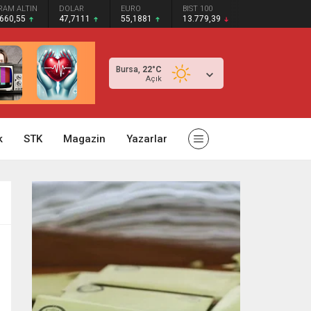
RAM ALTIN
DOLAR
EURO
BIST 100
.660,55
47,7111
55,1881
13.779,39
Bursa,
22
°C
Açık
k
STK
Magazin
Yazarlar