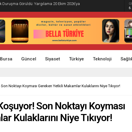
İlk Duruşma Görüldü: Yargılama 20 Ekim 2026’ya
G
6
Bursa
Güncel
Siyaset
Türkiye
Teknoloji
Sağlı
 Noktayı Koyması Gereken Yetkili Makamlar Kulaklarını Niye Tıkıyor!
şuyor! Son Noktayı Koyması
r Kulaklarını Niye Tıkıyor!