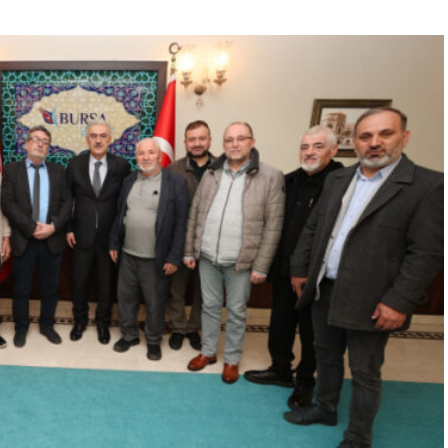
“Engellilik Bir Eksiklik Değil,
Adalet Meselesidir”