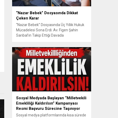
“Nazar Bebek” Dosyasında Dikkat
Çeken Karar
“Nazar Bebek” Dosyasında Üç Yıllık Hukuk
Mücadelesi Sona Erdi: Av. Figen Şahin
Sarıbal’ın Takip Ettiği Davada
Mahkemeden Dikkat Çeken Karar
Avusturya’da başlayan aile uyuşmazlığı
Türkiye’de uluslararası hukuk boyutlarıyla
görüldü BURSA – Avusturya’da başlayan
ve Türkiye’de yaklaşık üç yıl boyunca
devam eden “Nazar Bebek” dosyasında
yargılama süreci tamamlandı. Bursa 3.
Aile...
Sosyal Medyada Başlayan “Milletvekili
Emekliliği Kaldırılsın” Kampanyası
Resmi Başvuru Sürecine Taşınıyor
Sosyal medya platformlarında kısa sürede