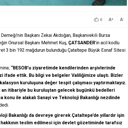
A
A
+
-
0
 Derneği’nin Başkanı Zekai Akdoğan, Başkanvekili Bursa
neğin Onursal Başkanı Mehmet Kuş,
ÇATSANDER
’in acil kodlu
 ziyaret 3 bin 192 mağdurun bulunduğu Çataltepe Büyük Esnaf Sitesi
imine;
“BESOB’u ziyaretimde kendilerinden arşivlerinde
zi ifade ettik.
Bu bilgi ve belgeler Valiliğimize ulaştı. Bizler
skalasyon kuruluşuna değer tespit çalışması yaptırmaktayız.
 an itibariyle bu kuruluştan gelecek bugünkü bedelleri
a konu ile alakalı Sanayi ve Teknoloji Bakanlığı nezdinde
dedi.
oji Bakanlığı da devreye girerek Çataltepe’de yıllardır işin
hakkının teslim edilmesi için devlet gözetiminde tarafsız