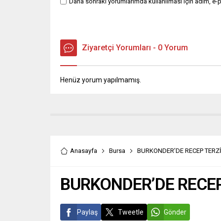
Daha sonraki yorumlarımda kullanılması için adım, e-p
Ziyaretçi Yorumları - 0 Yorum
Henüz yorum yapılmamış.
Anasayfa
Bursa
BURKONDER’DE RECEP TERZ
BURKONDER’DE RECEP
Paylaş
Tweetle
Gönder