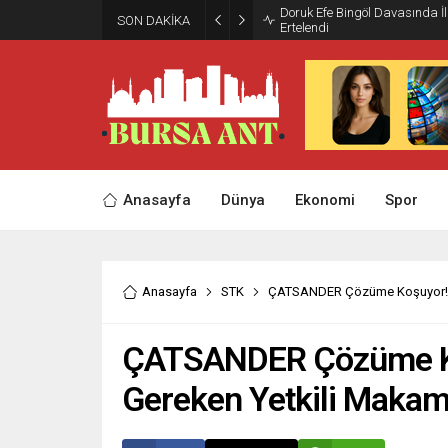
Doruk Efe Bingöl Davasında 
SON DAKİKA
Ertelendi
Anasayfa
Dünya
Ekonomi
Spor
Anasayfa
STK
ÇATSANDER Çözüme Koşuyor! Son
ÇATSANDER Çözüme Ko
Gereken Yetkili Makamla