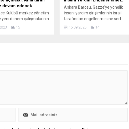
le devam edecek
Ankara Barosu, Gazze’ye yönelik
nce Kulübü merkez yönetim
insani yardım girişimlerinin İsrail
e yeni dönem çalışmalarının
tarafından engellenmesine sert
nı yapmak için basın
tepki gösterdi. Baro, yayımladığı
2023
15
15.09.2025
14
rıyla bir araya geldi.
açıklamada, İsrail’in 2023 yılının
Atatürk Kongre ve Kültür
Ekim ayından bu yana Gazze’de
nde gerçekleştirilen
yürüttüğü saldırıların soykırım
ya Tr Düşünce Kulübü Genel
niteliği taşıdığını vurguladı.
Ercan Yakut, yönetim
Açıklamada, yaklaşık iki yıldır deva
yeleri ve birçok gazeteci
eden saldırılar sonucunda yüz
. “MÜCADELE ETMİŞ
binlerce kişinin hayatını kaybettiği
ŞLARIMA TEŞEKKÜR
veya yaralandığı, Gazze halkının ise
M” Programın açılış
abluka altında...
ında yaşadıkları zorlu...