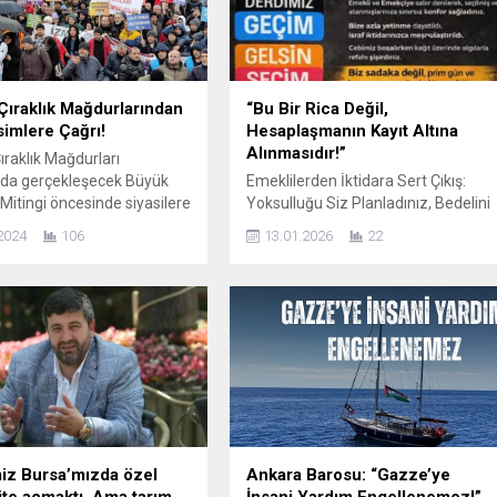
 Çıraklık Mağdurlarından
“Bu Bir Rica Değil,
simlere Çağrı!
Hesaplaşmanın Kayıt Altına
Alınmasıdır!”
ıraklık Mağdurları
’da gerçekleşecek Büyük
Emeklilerden İktidara Sert Çıkış:
 Mitingi öncesinde siyasilere
Yoksulluğu Siz Planladınız, Bedelini
bulundu. Haklarını
Halk Ödemeyecek! Emekli ve
2024
106
13.01.2026
22
ları o gün önemli isimleri
Emekçiler Dernekleri Federasyonu
lanında kendilerine destek
Genel Başkanı Gönül Boran Özüpak,
vet ettiler.Staj ve Çıraklık
15 Ocak 2026’da Meclis gündemine
ı Mağdurları Federasyonu
getirilmesi planlanan düzenlemeye
syonu ile 18 Şubat 2024
karşı sert ifadelerle yüklendi.
nü saat 12.00 ile 15.00
Özüpak’ın çağrısı, artık bir uyarı
 İstanbul’da miting
değil; milyonlarca emeklinin birikmiş
k. Federasyon ve dernek
öfkesinin açık bir siyasi kaydı olarak
...
değerlendiriliyor. Sosyal medya...
iz Bursa’mızda özel
Ankara Barosu: “Gazze’ye
ite açmaktı. Ama tarım
İnsani Yardım Engellenemez!”