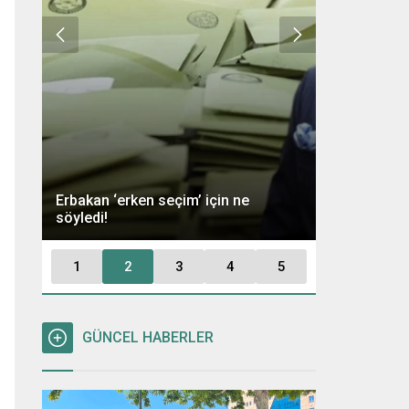
Ümit Özdağ 
Erbakan ‘erken seçim’ için ne
Kararı: “Büt
söyledi!
Tutuklayaca
1
2
3
4
5
GÜNCEL HABERLER