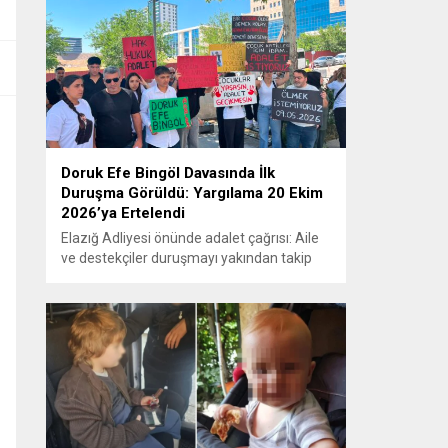
Doruk Efe Bingöl Davasında İlk
Duruşma Görüldü: Yargılama 20 Ekim
2026’ya Ertelendi
Elazığ Adliyesi önünde adalet çağrısı: Aile
ve destekçiler duruşmayı yakından takip
etti ELAZIĞ – Doruk Efe Bingöl’ün hayatını
kaybetmesine ilişkin yürütülen ceza
soruşturması kapsamında açılan davanın
ilk duruşması Elazığ 2. Ağır Ceza
Mahkemesi’nde görüldü. Kamuoyunun
yakından takip ettiği davanın ilk duruşması
öncesinde, Doruk Efe Bingöl’ün ailesine
destek olmak isteyen çok...