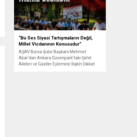
Senle...
“Bu Ses Siyasi Tartışmaların Değil,
Millet Vicdanının Konusudur”
AŞAV Bursa Şube Başkanı Mehmet
m
Akar’dan Ankara Güvenpark’taki Şehit
Aileleri ve Gaziler Eylemine İlişkin Dikkat
Çeken Açıklama… BURSA – Anadolu Şehit
Aileleri Gazileri ve Güvenlik Korucuları
(AŞAV) Vakfı Bursa Şube Başkanı Mehmet
Akar, Ankara Güvenpark’ta günlerdir
devam eden şehit aileleri ve gazilerin
eylemlerine ilişkin kapsamlı bir yazılı basın
açıklaması yayımladı....