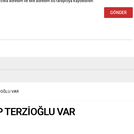
osta adresim ve site adresim bu tarayıcıya kaydedilsin.
İOĞLU VAR
 TERZİOĞLU VAR