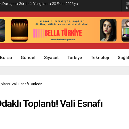
İlk Duruşma Görüldü: Yargılama 20 Ekim 2026’ya
G
6
Bursa
Güncel
Siyaset
Türkiye
Teknoloji
Sağlı
antı! Vali Esnafı Dinledi!
aklı Toplantı! Vali Esnafı