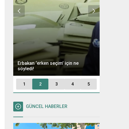
Ümit Özdağ 
Erbakan ‘erken seçim’ için ne
Kararı: “Büt
söyledi!
Tutuklayaca
1
2
3
4
5
GÜNCEL HABERLER