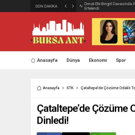
Doruk Efe Bingöl Davasında 
SON DAKİKA
Ertelendi
Anasayfa
Dünya
Ekonomi
Spor
Anasayfa
STK
Çataltepe’de Çözüme Odaklı Topl
Çataltepe’de Çözüme Od
Dinledi!