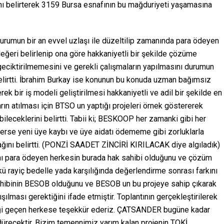
ğını belirterek 3159 Bursa esnafının bu mağduriyeti yaşamasına
urumun bir an evvel uzlaşı ile düzeltilip zamanında para ödeyen
değeri belirlenip ona göre hakkaniyetli bir şekilde çözüme
geciktirilmemesini ve gerekli çalışmaların yapılmasını durumun
belirtti. İbrahim Burkay ise konunun bu konuda uzman bağımsız
ek bir iş modeli geliştirilmesi hakkaniyetli ve adil bir şekilde en
ın atılması için BTSO un yaptığı projeleri örnek göstererek
leceklerini belirtti. Tabii ki; BESKOOP her zamanki gibi her
rlerse yeni üye kaybı ve üye aidatı ödememe gibi zorluklarla
ağını belirtti. (PONZİ SAADET ZİNCİRİ KIRILACAK diye algıladık)
ını para ödeyen herkesin burada hak sahibi olduğunu ve çözüm
ü rayiç bedelle yada karşılığında değerlendirme sonrası farkını
 sahibinin BESOB olduğunu ve BESOB un bu projeye sahip çıkarak
şılması gerektiğini ifade etmiştir. Toplantının gerçekleştirilerek
eği geçen herkese teşekkür ederiz. ÇATSANDER bugüne kadar
dürecektir. Bizim temennimiz yarım kalan projenin TOKİ