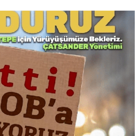
“Engellilik Bir Eksiklik Değil,
Adalet Meselesidir”