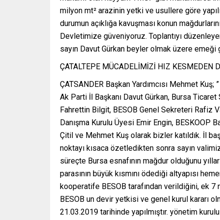
milyon mt² arazinin yetki ve usullere göre yapılı
durumun açıklığa kavuşması konun mağdurlarını 
Devletimize güveniyoruz. Toplantıyı düzenleyen
sayın Davut Gürkan beyler olmak üzere emeği 
ÇATALTEPE MÜCADELİMİZİ HIZ KESMEDEN 
ÇATSANDER Başkan Yardımcısı Mehmet Kuş; ” Bur
Ak Parti İl Başkanı Davut Gürkan, Bursa Ticare
Fahrettin Bilgit, BESOB Genel Sekreteri Rafiz
Danışma Kurulu Üyesi Emir Engin, BESKOOP Ba
Çitil ve Mehmet Kuş olarak bizler katıldık. İl 
noktayı kısaca özetledikten sonra sayın valimi
süreçte Bursa esnafının mağdur olduğunu yıll
parasının büyük kısmını ödediği altyapısı hem
kooperatife BESOB tarafından verildiğini, ek 7 
BESOB un devir yetkisi ve genel kurul kararı olm
21.03.2019 tarihinde yapılmıştır. yönetim kurulu 