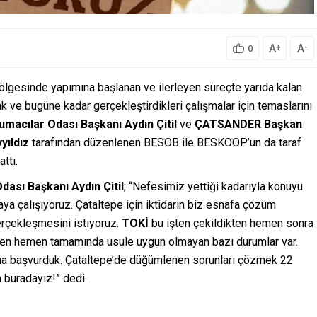
A
A
+
-
0
bölgesinde yapımına başlanan ve ilerleyen süreçte yarıda kalan
ak ve bugüne kadar gerçekleştirdikleri çalışmalar için temaslarını
macılar Odası Başkanı
Aydın Çitil
ve
ÇATSANDER Başkan
yıldız
tarafından düzenlenen BESOB ile BESKOOP’un da taraf
ttı.
dası Başkanı
Aydın Çitil
; “Nefesimiz yettiği kadarıyla konuyu
a çalışıyoruz. Çataltepe için iktidarın biz esnafa çözüm
erçekleşmesini istiyoruz.
TOKİ
bu işten çekildikten hemen sonra
emen hemen tamamında usule uygun olmayan bazı durumlar var.
una başvurduk. Çataltepe’de düğümlenen sorunları çözmek 22
n buradayız!” dedi.