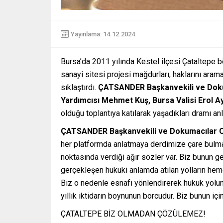
Yayınlama: 14.12.2024
Bursa’da 2011 yılında Kestel ilçesi Çataltepe 
sanayi sitesi projesi mağdurları, haklarını aram
sıklaştırdı.
ÇATSANDER Başkanvekili ve Doku
Yardımcısı Mehmet Kuş, Bursa Valisi Erol Ay
olduğu toplantıya katılarak yaşadıkları dramı anla
ÇATSANDER Başkanvekili ve Dokumacılar O
her platformda anlatmaya derdimize çare bulmay
noktasında verdiği ağır sözler var. Biz bunun g
gerçekleşen hukuki anlamda atılan yolların h
Biz o nedenle esnafı yönlendirerek hukuk yol
yıllık iktidarın boynunun borcudur. Biz bunun içi
ÇATALTEPE BİZ OLMADAN ÇÖZÜLEMEZ!