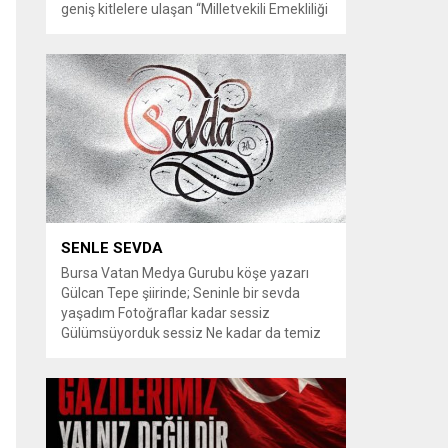
geniş kitlelere ulaşan “Milletvekili Emekliliği
Kaldırılsın” kampanyası, yeni bir aşamaya
geçiyor. Kampanyayı destekleyen
vatandaşlar, milletvekillerine tanınan
emeklilik haklarının yeniden düzenlenmesi
talebiyle TBMM Dilekçe Komisyonu ve
Cumhurbaşkanlığı İletişim Merkezi
(CİMER) üzerinden resmi başvurular
yapılması çağrısında bulunuyor. Son
dönemde sosyal medya platformlarında
en çok konuşulan konular arasında...
SENLE SEVDA
Bursa Vatan Medya Gurubu köşe yazarı
Gülcan Tepe şiirinde; Seninle bir sevda
yaşadım Fotoğraflar kadar sessiz
Gülümsüyorduk sessiz Ne kadar da temiz
habersiz Adını Rüzgar koydum Geldiğinde
Bahardı için Gidişinde sonbahar oldum Bir
bakışın yetiyordu gözlerime Dünyayı
tutturmaya ben de Kalbim Sen Diye çırpınıp
duruyordu Zamana yarışıyordu inat Hayata