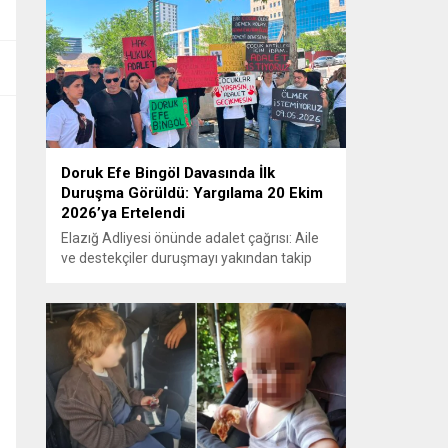
Doruk Efe Bingöl Davasında İlk
Duruşma Görüldü: Yargılama 20 Ekim
2026’ya Ertelendi
Elazığ Adliyesi önünde adalet çağrısı: Aile
ve destekçiler duruşmayı yakından takip
etti ELAZIĞ – Doruk Efe Bingöl’ün hayatını
kaybetmesine ilişkin yürütülen ceza
soruşturması kapsamında açılan davanın
ilk duruşması Elazığ 2. Ağır Ceza
Mahkemesi’nde görüldü. Kamuoyunun
yakından takip ettiği davanın ilk duruşması
öncesinde, Doruk Efe Bingöl’ün ailesine
destek olmak isteyen çok...