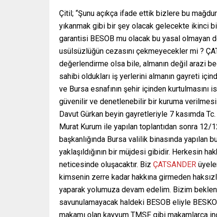
Çitil; “Şunu açıkça ifade ettik bizlere bu mağdu
yıkanmak gibi bir şey olacak gelecekte ikinci b
garantisi BESOB mu olacak bu yasal olmayan dev
usülsüzlüğün cezasını çekmeyecekler mi ? ÇATS
değerlendirme olsa bile, almanın değil arazi bed
sahibi oldukları iş yerlerini almanın gayreti içi
ve Bursa esnafının şehir içinden kurtulmasını 
güvenilir ve denetlenebilir bir kuruma verilmes
Davut Gürkan beyin gayretleriyle 7 kasımda Tc
Murat Kurum ile yapılan toplantıdan sonra 12/
başkanlığında Bursa valilik binasında yapılan
yaklaşıldığının bir müjdesi gibidir. Herkesin ha
neticesinde oluşacaktır. Biz
ÇATSANDER
üyeler
kimsenin zerre kadar hakkına girmeden haksızlı
yaparak yolumuza devam edelim. Bizim beklentim
savunulamayacak haldeki BESOB eliyle BESKOOP
makamı olan kayyum TMSF gibi makamlarca incel