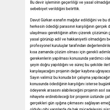
Bu devir işleminin geçerliliği ve yasal olmadı
sebebiyet verildiğini belirttik.
Davut Gürkan esnafın mağdur edildiğini ve bu d
herkesin ödediği parasının karşılığının gerçek 
ulaşılması gerektiğinin altını çizerek çözümün 
yasal görünüp adil ve hakkaniyetli olmadığını 
profesyonel kuruluşlar tarafından değerlendiriler
kısa zamanda çözüm olması için gerekli adımlar
gerekenlerin yapılması konusunda yardımcı olabi
şeyin doğru yapıldığını ve süreç bu şekilde ile
karşılaşacağını projenin değer kaybına uğrayac
Sayın valimiz bu konuda bir çalışma yapılacağ
konusunda ödediğinin karşılığını isterse bugünk
ödeyerek arsasını alabileceğini projenin asıl
nihayete erdirebileceği bir projenin üstünde çalı
gerçekleri gün ışığına çıkmasını sağlayan em
olduğu gibi yarınlarda da hak mücadelesini sür