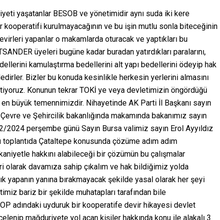
riyeti yaşatanlar BESOB ve yönetimidir aynı suda iki kere
ir kooperatifi kurulmayacağının ve bu işin mutlu sonla biteceğinin
irleri yapanlar o makamlarda oturacak ve yaptıkları bu
ANDER üyeleri bugüne kadar buradan yatırdıkları paralarını,
ellerini kamulaştırma bedellerini alt yapı bedellerini ödeyip hak
ndedirler. Bizler bu konuda kesinlikle herkesin yerlerini almasını
istiyoruz. Konunun tekrar TOKİ ye veya devletimizin öngördüğü
i en büyük temennimizdir. Nihayetinde AK Parti İl Başkanı sayın
. Çevre ve Şehircilik bakanlığında makamında bakanımız sayın
12/2024 perşembe günü Sayın Bursa valimiz sayın Erol Ayyıldız
 bu toplantıda Çataltepe konusunda çözüme adım adım
kkaniyetle hakkını alabileceği bir çözümün bu çalışmalar
i olarak davamıza sahip çıkalım ve hak bildiğimiz yolda
k yapanın yanına bırakmayacak şekilde yasal olarak her şeyi
iz bariz bir şekilde muhatapları tarafından bile
 adındaki uyduruk bir kooperatife devir hikayesi devlet
enip mağduriyete yol açan kişiler hakkında konu ile alakalı 3