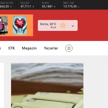
RAM ALTIN
DOLAR
EURO
BIST 100
.660,55
47,7111
55,1881
13.779,39
Bursa,
24
°C
Açık
k
STK
Magazin
Yazarlar