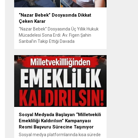
“Nazar Bebek” Dosyasında Dikkat
Çeken Karar
“Nazar Bebek” Dosyasında Üç Yıllık Hukuk
Mücadelesi Sona Erdi: Av. Figen Şahin
Sarıbal’ın Takip Ettiği Davada
Mahkemeden Dikkat Çeken Karar
Avusturya’da başlayan aile uyuşmazlığı
Türkiye’de uluslararası hukuk boyutlarıyla
görüldü BURSA – Avusturya’da başlayan
ve Türkiye’de yaklaşık üç yıl boyunca
devam eden “Nazar Bebek” dosyasında
yargılama süreci tamamlandı. Bursa 3.
Aile...
Sosyal Medyada Başlayan “Milletvekili
Emekliliği Kaldırılsın” Kampanyası
Resmi Başvuru Sürecine Taşınıyor
Sosyal medya platformlarında kısa sürede