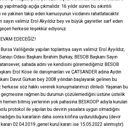
p yapılmadığı açığa çıkmalıdır. 16 yıldır süren bu sıkıntılı
ve yakinen takip eden kamuoyunun vicdanını rahatlatacaktır.
 sayın valimiz Erol Akyıldız bey ve büyük gayretler sarf eden
geçen herkese teşekkür ediyoruz.
DEVAM EDECEĞİZ!
sa Valiliğinde yapılan toplantıya sayın valimiz Erol Ayyıldız,
t Sanayı Odası Başkanı İbrahim Burkay, BESOB Başkanı Sayın
 Vatansever, sahada adını ve kendisini göremediğimiz BESOB
şkanı Erol Köse ile danışmanları ve ÇATSANDER adına Aydın
başkanı Davut Gürkan bey 2008 yılından başlayarak gelinen bu
z herkese söz hakkı vererek konuşmalarımızı dinledi. Yaşanan bu
ar geçmesine rağmen bu durumun çözülemediğini üstüne üstelik
en hemen bitmiş yerlerinin yok pahasına BESKOOP adıyla kurulan
nolu protokol ile yapılan bu devirin yasalara uygun olmadığını
adığını bu kararların daha sonra kılıfına uydurulduğunu (devir
kararı 02.04.2019 ,genel kurul kararı ise 15.05.2022 alınmıştır).