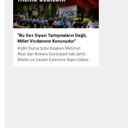
Senle...
“Bu Ses Siyasi Tartışmaların Değil,
Millet Vicdanının Konusudur”
AŞAV Bursa Şube Başkanı Mehmet
Akar’dan Ankara Güvenpark’taki Şehit
Aileleri ve Gaziler Eylemine İlişkin Dikkat
Çeken Açıklama… BURSA – Anadolu Şehit
Aileleri Gazileri ve Güvenlik Korucuları
(AŞAV) Vakfı Bursa Şube Başkanı Mehmet
Akar, Ankara Güvenpark’ta günlerdir
devam eden şehit aileleri ve gazilerin
eylemlerine ilişkin kapsamlı bir yazılı basın
açıklaması yayımladı....