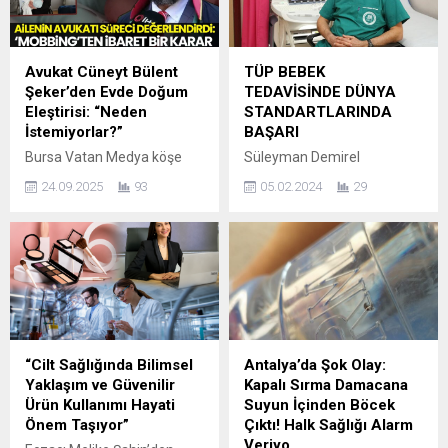
Avukat Cüneyt Bülent
TÜP BEBEK
Şeker’den Evde Doğum
TEDAVİSİNDE DÜNYA
Eleştirisi: “Neden
STANDARTLARINDA
İstemiyorlar?”
BAŞARI
Bursa Vatan Medya köşe
Süleyman Demirel
yazarı ve avukat Cüneyt
Üniversitesi Hastanesi Tüp
24.09.2025
93
05.02.2024
29
Bülent Şeker, evde ve doğal
Bebek Merkezi, tüp bebek
doğum hakkı üzerine dikkat
tedavisinde dünya
çeken bir yazı kaleme aldı.
standartlarını yakaladı.
Şeker, doğum hakkının hem
Dünya çapında genç
sağlık açısından güvenli hem
kadınlarda ortalama tüp
de temel insan hakkı
bebek başarı oranı yaklaşık
olmasına rağmen neden
yüzde ellidir. Her yıl
evde doğumun teşvik
binlerce ailenin tüp bebek
edilmediğini sorguladı.
tedavisi gördüğü SDÜ Tüp
“Cilt Sağlığında Bilimsel
Antalya’da Şok Olay:
Yazısında Şeker, iki seçenek
Bebek Merkezi deneyimli ve
Yaklaşım ve Güvenilir
Kapalı Sırma Damacana
üzerinden çarpıcı bir
uzman ekibi ile bu başarı
Ürün Kullanımı Hayati
Suyun İçinden Böcek
eleştiri...
oranına ulaştı. Genellikle bir
Önem Taşıyor”
Çıktı! Halk Sağlığı Alarm
yıldan daha uzun süredir
Veriyo