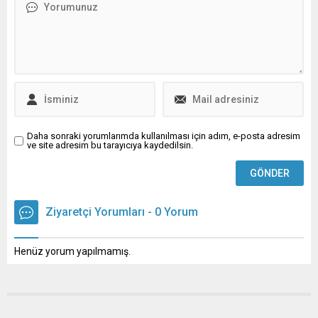
ortaya çıkan soğuk
kalma nedenleri arasında ilk
algınlığına yakalanan
sıralara yükselen bu tablo,
hastalarının soğuk
influenza A adı verilen bir
algınlığına dair merak
virüsten kaynaklanıyor.
ettiklerine yanıt veren Uzm.
İnfluenzaya karşı
Dr. Selma...
uyarılarda...
Daha sonraki yorumlarımda kullanılması için adım, e-posta adresim
ve site adresim bu tarayıcıya kaydedilsin.
Ziyaretçi Yorumları - 0 Yorum
Henüz yorum yapılmamış.