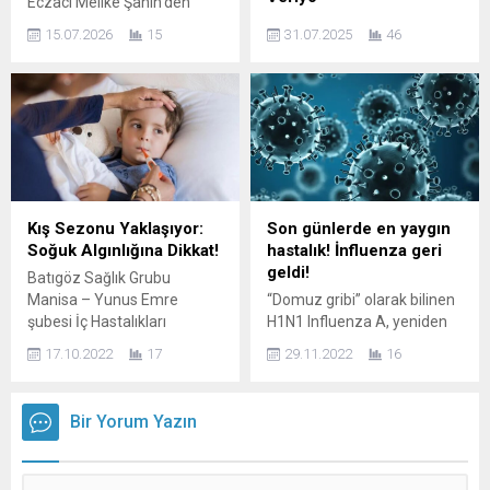
Eczacı Melike Şahin’den
gebeliğin gerçekleşmediği
Bursa’da Kozmetik Güvenliği
Antalya / Kepez — Ambalajlı
koşullarda tüp...
15.07.2026
15
31.07.2025
46
Uyarısı… BURSA –
su sektöründe güveni
Günümüzde sosyal medya
sarsan skandal! Antalya’da
etkisi, internet üzerinden
yaşayan L.Y. isimli
kontrolsüz kozmetik ürün
vatandaşın marketten
satışları ve yetkisiz
sipariş ettiği jelatini
uygulama merkezlerinin
açılmamış, kapalı Sırma
artması, cilt sağlığını tehdit
markalı damacana suyun
eden önemli riskleri de
içinde canlı böceğe
beraberinde getiriyor. Akne,
benzeyen bir cisim fark
Kış Sezonu Yaklaşıyor:
Son günlerde en yaygın
cilt lekeleri, kırışıklıklar, cilt
etmesi büyük infiale neden
Soğuk Algınlığına Dikkat!
hastalık! İnfluenza geri
sarkmaları, yanlış estetik
oldu. “Jelatini Üzerindeydi,
geldi!
Batıgöz Sağlık Grubu
uygulamalar ve sahte
Ama İçinde Böcek Vardı!”
Manisa – Yunus Emre
“Domuz gribi” olarak bilinen
kozmetik ürünlerden
Evine teslim edilen
şubesi İç Hastalıkları
H1N1 Influenza A, yeniden
kaynaklanan mağduriyetler
damacananın tabanında
(Dahiliye) Uzmanı Uzm. Dr.
etkisini göstermeye başladı.
her geçen gün...
siyah bir...
17.10.2022
17
29.11.2022
16
Selma Erciyas kış
Son günlerde çevremizdeki
sezonunun yaklaşmasıyla
pek çok insan yüksek ateş,
beraber artan soğuk algınlığı
halsizlik, boğaz ağrısı ve
Bir Yorum Yazın
vakalarına karşı uyardı.
öksürük şikayetleri yaşıyor.
Halsizlik, boğaz ağrısı, kas
Özellikle çocuklarda yatağa
ağrıları gibi belirtiler ile
düşüren ve hastanede