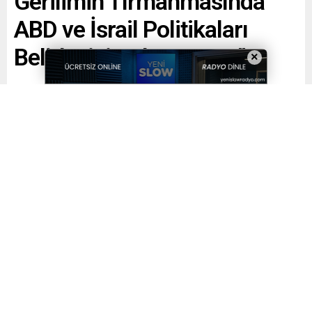
Gerilimin Tırmanmasında
ABD ve İsrail Politikaları
Belirleyici Rol Oynuyor”
×
Paylaş
Tweetle
Gönder
Yayınlama: 08.06.2026