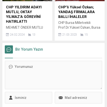
kaybetmeden yeniden
güne indiriyoruz” sözünü
yapılandırılması gerektiğini
hatırlatarak, Çalışma ve
CHP YILDIRIM ADAYI
CHP’li Yüksel Özkan;
vurguladı. Abdullahoğlu’nun
Sosyal Güvenlik Bakanı
MUTLU, OKTAY
YANDAŞ FİRMALARA
değerlendirmeleri, serbest
Vedat Işıkhan’a seslendi. Bu
YILMAZ’A GÖREVİNİ
BALLI İHALELER
ticaret anlaşmalarından
sözün; kuaför, manav,
HATIRLATTI
CHP Bursa Milletvekili
Avrupa Birliği’nin yeni
bakkal, tesisatçı, pazarcı gibi
MEHMET ÖNDER MUTLU
Prof.Dr.Yüksel Özkan, Bursa
politikalarına kadar geniş bir
1 milyon...
MUTLU DELİÇAY’I GÜNDEME
İl Milli Eğitim Müdürlüğü’nde
çerçevede dikkat çekici
24.02.2024
13
21.03.2023
15
TAŞIDI, OKTAY YILMAZ
yaşanan yolsuzluk iddialarını
analizler içeriyor. Serbest
GÖREVİNİ HATIRLADI CHP
Meclis’e taşıyarak, Milli
Ticaret...
YILDIRIM ADAYI MUTLU:
Eğitim Bakanı Mahmut
Bir Yorum Yazın
OKTAY YILMAZ’A GÖREVİNİ
Özer’e yanıtlaması için soru
HATIRLATTI Yıldırım’da
önergesi verdi. Yüksel
Deliçay Deresi’nin ıslah
Özkan soru önergesi ile ilgili
çalışmalarını CHP Yıldırım
şunları söyledi; Daha önce
Belediye Başkan Adayı
Türkiye Büyük Millet
Mehmet Önder Mutlu
Meclisi’nde gündeme
gündeme getirince, Yıldırım
getirdiğimiz, Bursa İl Milli
Belediyesi’nin şimdiki
Eğitim Müdürlüğü’ndeki
Başkanı Oktay Yılmaz
çadır skandalından sonra
görevini hatırladı, soluğu
gördük...
Deliçay’da aldı. Yıldırım’ın
Şirinevler Mahallesi ile