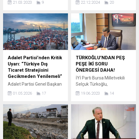
21.03.2023
9
22.12.2024
20
milletvekili aday adaylığını
Alanı Yok Sayılıyor, Kültürel
açıkladı. Prof. Dr. Hasan
Miras Tehlikede!”
Ertürk İYİ Parti’den
Cumhuriyet Halk Partisi
milletvekili aday adayı
(CHP) Kahramanmaraş İl
olduğunu İYİ Parti Bursa İl
Başkanı Ünal Ateş, Nurhak
Binasın’da açıkladı. MEMET
ilçesinde TOKİ tarafından
CAN YEŞİLBAŞ / BURSADA
yapılan deprem
BUGÜN Prof. Dr. Hasan
konutlarında sit alanının ihlal
Ertürk, İYİ Parti Bursa
edilmesiyle ilgili çarpıcı
Adalet Partisi’nden Kritik
TÜRKOĞLU’NDAN PEŞ
milletvekilliğine...
açıklamalarda bulundu.
Uyarı: “Türkiye Dış
PEŞE İKİ SORU
Ateş, Roma dönemine ait
Ticaret Stratejisini
ÖNERGESİ DAHA!
kalıntıların bulunduğu sit
Gecikmeden Yenilemeli”
İYİ Parti Bursa Milletvekili
alanının içine hafriyat
Adalet Partisi Genel Başkan
Selçuk Türkoğlu,
dökülmesini, kanalizasyon
Yardımcısı ve Parti Sözcüsü
Cumhurbaşkanı Recep
kazılarının...
01.05.2026
17
19.06.2023
14
Kemal Abdullahoğlu, küresel
Tayyip Erdoğan’ın 14 Mayıs
ticaret dengelerinde
Genel Seçimleri öncesinde,
yaşanan hızlı değişimlerin
Kayseri Cumhuriyet
Türkiye açısından ciddi
Meydanı’nda “Küçük
riskler barındırdığını
esnafımızın prim ödeme
belirterek, dış ticaret
gün sayısını SSK’lılarla
politikalarının vakit
eşitleyerek, 9000’den, 7200