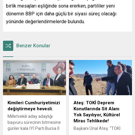
birlik mesajları eşliğinde sona ererken, partililer yeni
dönemin BBP için daha güçlü bir siyasi süreç olacağı
yönünde değerlendirmelerde bulundu.
Benzer Konular
Kimileri Cumhuriyetimizi
Ateş: TOKİ Deprem
değiştirmeye hevesli.
Konutlarında Sit Alanı
Yok Sayılıyor, Kültürel
Milletvekili aday adaylığı
Miras Tehlikede!
başvuru sürecinin bitmesine
günler kala İYİ Parti Bursa İl
Başkanı Ünal Ateş: “TOKİ
Teşkilatı’nda bir isim daha
Deprem Konutlarında Sit