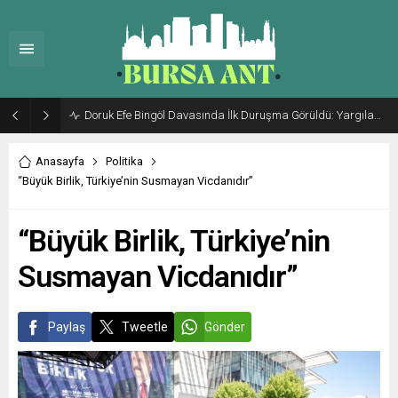
Doruk Efe Bingöl Davasında İlk Duruşma Görüldü: Yargılama 20 Ekim 2026’ya Ertelendi
Anasayfa
Politika
“Büyük Birlik, Türkiye’nin Susmayan Vicdanıdır”
“Büyük Birlik, Türkiye’nin
Susmayan Vicdanıdır”
Paylaş
Tweetle
Gönder