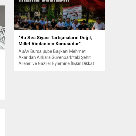
Senle...
“Bu Ses Siyasi Tartışmaların Değil,
Millet Vicdanının Konusudur”
AŞAV Bursa Şube Başkanı Mehmet
Akar’dan Ankara Güvenpark’taki Şehit
Aileleri ve Gaziler Eylemine İlişkin Dikkat
Çeken Açıklama… BURSA – Anadolu Şehit
Aileleri Gazileri ve Güvenlik Korucuları
(AŞAV) Vakfı Bursa Şube Başkanı Mehmet
Akar, Ankara Güvenpark’ta günlerdir
devam eden şehit aileleri ve gazilerin
eylemlerine ilişkin kapsamlı bir yazılı basın
açıklaması yayımladı....