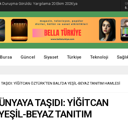
İlk Duruşma Görüldü: Yargılama 20 Ekim 2026’ya
G
6
Bursa
Güncel
Siyaset
Türkiye
Teknoloji
Sağlı
TAŞIDI: YİĞİTCAN ÖZTÜRK’TEN BALI’DA YEŞİL-BEYAZ TANITIM HAMLESİ
ÜNYAYA TAŞIDI: YİĞİTCAN
YEŞİL-BEYAZ TANITIM