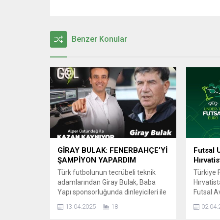
Benzer Konular
GİRAY BULAK: FENERBAHÇE’Yİ
Futsal 
ŞAMPİYON YAPARDIM
Hırvati
Türk futbolunun tecrübeli teknik
Türkiye F
adamlarından Giray Bulak, Baba
Hırvatis
Yapı sponsorluğunda dinleyicileri ile
Futsal 
Radyo Gol’de buluşan ‘Alper
Eleme Tu
13.04.2025
18
02.04.
Üstündağ ile Kazan Kaynıyor’
imza att