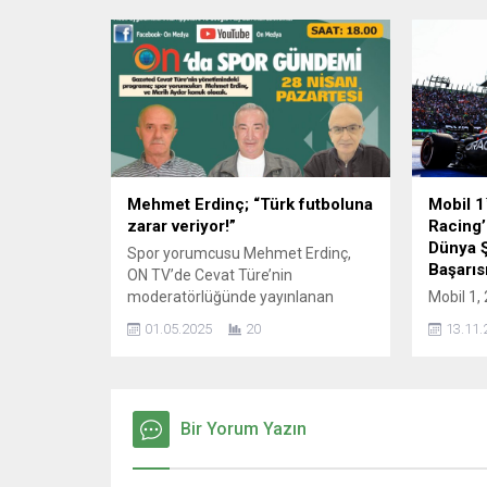
programına katılarak çarpıcı
ve Azerb
açıklamalarda bulundu. “Artık
alan mill
sezonun finali yaklaştı bana göre
tamamlay
küme düşme hattına yakın takımlar
Avrupa 
şampiyonluk yarışını belirler. İkili
hak kazan
averajdan dolayı Galatasaray
adıyla sa
zirvede bir adım önde” “Mourinho
hocaya verilen...
Mehmet Erdinç; “Türk futboluna
Mobil 1
zarar veriyor!”
Racing’
Dünya 
Spor yorumcusu Mehmet Erdinç,
Başarıs
ON TV’de Cevat Türe’nin
moderatörlüğünde yayınlanan
Mobil 1,
programda, Bursaspor’un Karşıyaka
Şampiyon
01.05.2025
20
13.11.
ile oynadığı maçta yaşanan
de Max V
tartışmalı olaylara dair sert
klasmanın
açıklamalarda bulundu. Erdinç,
tamamla
İzmirli takımların Bursaspor’a
ile olan 
yönelik küfürlü tezahüratlarını ve
Bir Yorum Yazın
gurur d
Karşıyaka Teknik Direktör
takımlar
Yardımcısı Serhat Akyüz’ün
sonucund