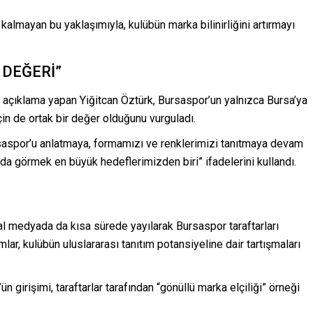
ı kalmayan bu yaklaşımıyla, kulübün marka bilinirliğini artırmayı
 DEĞERİ”
sı açıklama yapan
Yiğitcan Öztürk
,
Bursaspor
’un yalnızca Bursa’ya
için de ortak bir değer olduğunu vurguladı.
rsaspor’u anlatmaya, formamızı ve renklerimizi tanıtmaya devam
a görmek en büyük hedeflerimizden biri” ifadelerini kullandı.
syal medyada da kısa sürede yayılarak Bursaspor taraftarları
lar, kulübün uluslararası tanıtım potansiyeline dair tartışmaları
n girişimi, taraftarlar tarafından “gönüllü marka elçiliği” örneği