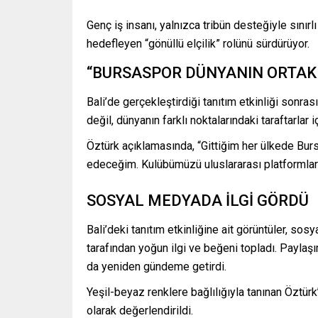
Genç iş insanı, yalnızca tribün desteğiyle sınırl
hedefleyen “gönüllü elçilik” rolünü sürdürüyor.
“BURSASPOR DÜNYANIN ORTAK
Bali’de gerçekleştirdiği tanıtım etkinliği sonra
değil, dünyanın farklı noktalarındaki taraftarlar 
Öztürk açıklamasında, “Gittiğim her ülkede Bu
edeceğim. Kulübümüzü uluslararası platformlard
SOSYAL MEDYADA İLGİ GÖRDÜ
Bali’deki tanıtım etkinliğine ait görüntüler, so
tarafından yoğun ilgi ve beğeni topladı. Paylaşım
da yeniden gündeme getirdi.
Yeşil-beyaz renklere bağlılığıyla tanınan Öztürk’ü
olarak değerlendirildi.