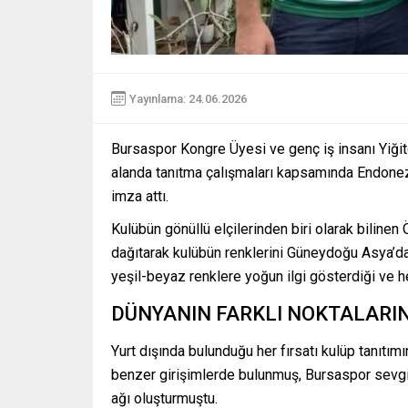
Yayınlama: 24.06.2026
Bursaspor
Kongre Üyesi ve genç iş insanı
Yiği
alanda tanıtma çalışmaları kapsamında Endonezy
imza attı.
Kulübün gönüllü elçilerinden biri olarak bilinen 
dağıtarak kulübün renklerini Güneydoğu Asya’da t
yeşil-beyaz renklere yoğun ilgi gösterdiği ve h
DÜNYANIN FARKLI NOKTALARIN
Yurt dışında bulunduğu her fırsatı kulüp tanıtım
benzer girişimlerde bulunmuş, Bursaspor sevgisi
ağı oluşturmuştu.