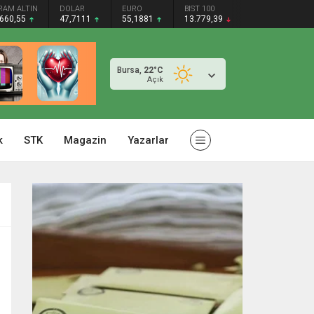
RAM ALTIN
DOLAR
EURO
BIST 100
.660,55
47,7111
55,1881
13.779,39
Bursa,
22
°C
Açık
k
STK
Magazin
Yazarlar