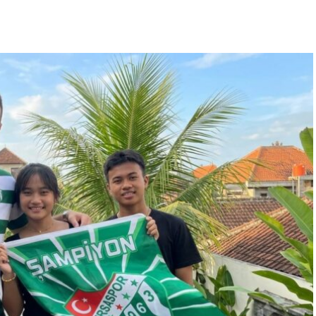
“Engellilik Bir Eksiklik Değil,
Adalet Meselesidir”