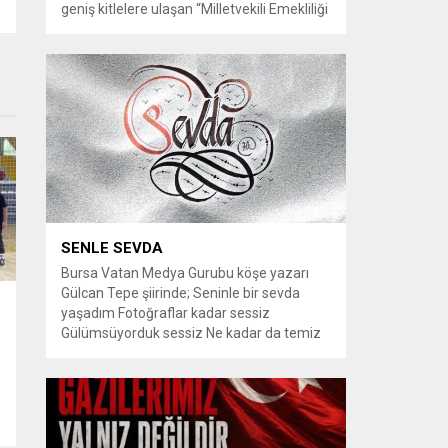
geniş kitlelere ulaşan “Milletvekili Emekliliği
Kaldırılsın” kampanyası, yeni bir aşamaya
geçiyor. Kampanyayı destekleyen
vatandaşlar, milletvekillerine tanınan
emeklilik haklarının yeniden düzenlenmesi
talebiyle TBMM Dilekçe Komisyonu ve
Cumhurbaşkanlığı İletişim Merkezi
(CİMER) üzerinden resmi başvurular
yapılması çağrısında bulunuyor. Son
dönemde sosyal medya platformlarında
en çok konuşulan konular arasında...
SENLE SEVDA
Bursa Vatan Medya Gurubu köşe yazarı
Gülcan Tepe şiirinde; Seninle bir sevda
yaşadım Fotoğraflar kadar sessiz
Gülümsüyorduk sessiz Ne kadar da temiz
habersiz Adını Rüzgar koydum Geldiğinde
Bahardı için Gidişinde sonbahar oldum Bir
bakışın yetiyordu gözlerime Dünyayı
tutturmaya ben de Kalbim Sen Diye çırpınıp
duruyordu Zamana yarışıyordu inat Hayata