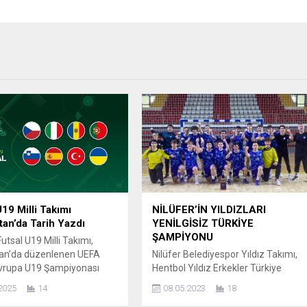
U19 Milli Takımı
NİLÜFER’İN YILDIZLARI
stan’da Tarih Yazdı
YENİLGİSİZ TÜRKİYE
ŞAMPİYONU
utsal U19 Milli Takımı,
tan’da düzenlenen UEFA
Nilüfer Belediyespor Yıldız Takımı,
Avrupa U19 Şampiyonası
Hentbol Yıldız Erkekler Türkiye
ru’nda önemli bir başarıya
Şampiyonası’nda tüm maçları
2025
14
08.05.2023
18
ı. Bosna Hersek, Hırvatistan
kazanarak yenilgisiz Türkiye