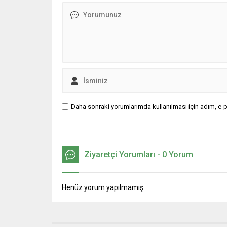
Bursaspor yöneticilerine yönelik el
eşi benz
hareketini eleştirerek, Akyüz’ü
başarıla
“dengesiz” olarak nitelendirdi.
oynadı. M
Erdinç, programda yaptığı...
Daha sonraki yorumlarımda kullanılması için adım, e-p
Ziyaretçi Yorumları - 0 Yorum
Henüz yorum yapılmamış.