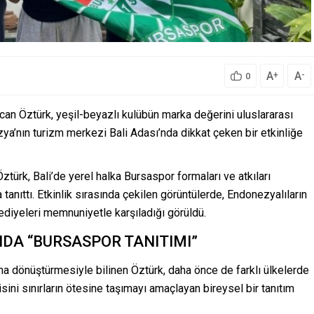
A
A
+
-
0
tcan Öztürk
, yeşil-beyazlı kulübün marka değerini uluslararası
a’nın turizm merkezi Bali Adası’nda dikkat çeken bir etkinliğe
Öztürk, Bali’de yerel halka
Bursaspor
formaları ve atkıları
anıttı. Etkinlik sırasında çekilen görüntülerde, Endonezyalıların
ediyeleri memnuniyetle karşıladığı görüldü.
DA “BURSASPOR TANITIMI”
ına dönüştürmesiyle bilinen Öztürk, daha önce de farklı ülkelerde
ni sınırların ötesine taşımayı amaçlayan bireysel bir tanıtım