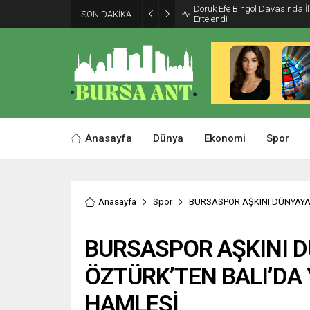
Doruk Efe Bingöl Davasında 
SON DAKİKA
Ertelendi
Anasayfa
Dünya
Ekonomi
Spor
Anasayfa
Spor
BURSASPOR AŞKINI DÜNYAYA 
BURSASPOR AŞKINI D
ÖZTÜRK’TEN BALI’DA 
HAMLESİ