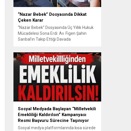
“Nazar Bebek” Dosyasında Dikkat
Çeken Karar
“Nazar Bebek” Dosyasında Üç Yıllık Hukuk
Mücadelesi Sona Erdi: Av. Figen Şahin
Sarıbal’ın Takip Ettiği Davada
Mahkemeden Dikkat Çeken Karar
Avusturya’da başlayan aile uyuşmazlığı
Türkiye’de uluslararası hukuk boyutlarıyla
görüldü BURSA – Avusturya’da başlayan
ve Türkiye’de yaklaşık üç yıl boyunca
devam eden “Nazar Bebek” dosyasında
yargılama süreci tamamlandı. Bursa 3.
Aile...
Sosyal Medyada Başlayan “Milletvekili
Emekliliği Kaldırılsın” Kampanyası
Resmi Başvuru Sürecine Taşınıyor
Sosyal medya platformlarında kısa sürede