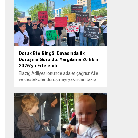
Doruk Efe Bingöl Davasında İlk
Duruşma Görüldü: Yargılama 20 Ekim
2026’ya Ertelendi
Elazığ Adliyesi önünde adalet çağrısı: Aile
ve destekçiler duruşmayı yakından takip
etti ELAZIĞ – Doruk Efe Bingöl’ün hayatını
kaybetmesine ilişkin yürütülen ceza
soruşturması kapsamında açılan davanın
ilk duruşması Elazığ 2. Ağır Ceza
Mahkemesi’nde görüldü. Kamuoyunun
yakından takip ettiği davanın ilk duruşması
öncesinde, Doruk Efe Bingöl’ün ailesine
destek olmak isteyen çok...