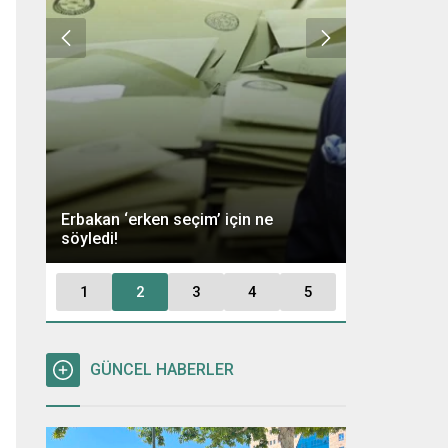
Ümit Özdağ 
Erbakan ‘erken seçim’ için ne
Kararı: “Büt
söyledi!
Tutuklayaca
1
2
3
4
5
GÜNCEL HABERLER