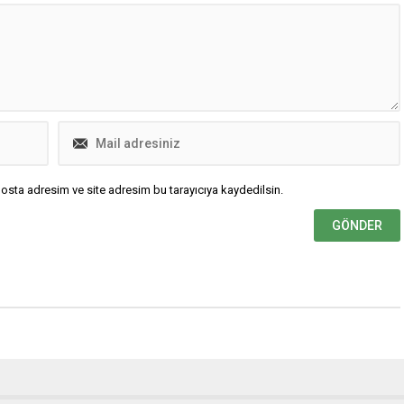
eri görülmemiş yeni
rın elde edilmesinde rol
obil 1, Formula 1’de elde...
osta adresim ve site adresim bu tarayıcıya kaydedilsin.