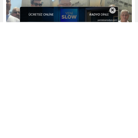
×
Yayınlama: 08.06.2026
A
A
+
-
0
ADD GENEL BAŞKAN
YARDIMCISI GÜRHAN