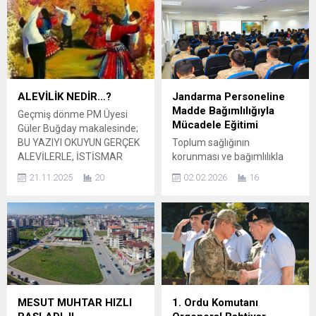
kermes düzenlendi. Kermes
15.00’te buluşmak üzere iki
14-17 Mayısa kadar açık
abdal randevulaştık. (abdal:
olup sabah saat 09-21.00
eskiden oradan oraya
kadar açık oluyor. Kermeste
dolaşarak tarikatını
Bay, bayan elbiseler, çocuk
yaymaya çalışan dervişlere
giysileri, ayakkabı çeşitleri ile
verilen ad. Biz öğretmenler
hizmet verip öğrencilerin
de Atatürk’ün aydınlığını
ALEVİLİK NEDİR…?
Jandarma Personeline
burs ve eğitim harcamaları
yaymaya çalışan modern
Madde Bağımlılığıyla
Geçmiş dönme PM Üyesi
için kullandırılıyor ve...
dervişleriz.) AHMET KOÇAK:
Mücadele Eğitimi
Güler Buğday makalesinde;
(Söyleşimize hazır bir tarzla
BU YAZIYI OKUYUN GERÇEK
Toplum sağlığının
başlayalım. Ben, buna Zeki
ALEVİLERLE, İSTİSMAR
korunması ve bağımlılıkla
Baştürk...
EDEN, KÖTÜLÜKTEN
mücadelede farkındalığın
21.11.2025
20
02.02.2026
16
BESLENEN VE DÜŞKÜN
artırılması amacıyla,
OLMASI GEREKENLER
Komutanlığımız emrinde
ARASINDAKİ FARK
görev yapan jandarma
ÖĞRENİLMELİ. Tüm
personeline yönelik olarak
yaşamımca sevdiğim,
Yeşilay Danışmanlık Merkezi
saydığım, güvendiğim,
(YEDAM) uzmanları
birlikte sola ihanet etmeden
tarafından kapsamlı bir
halkımızın refahı, huzuru ve
bilgilendirme faaliyeti
gelecek güvencesi için
gerçekleştirildi. Düzenlenen
MESUT MUHTAR HIZLI
1. Ordu Komutanı
birlikte mücadele ettiğimiz,
eğitim programında,