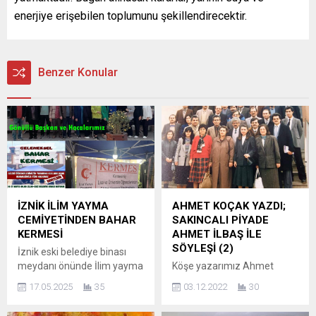
enerjiye erişebilen toplumunu şekillendirecektir.
Benzer Konular
İZNİK İLİM YAYMA
AHMET KOÇAK YAZDI;
CEMİYETİNDEN BAHAR
SAKINCALI PİYADE
KERMESİ
AHMET İLBAŞ İLE
SÖYLEŞİ (2)
İznik eski belediye binası
meydanı önünde İlim yayma
Köşe yazarımız Ahmet
cemiyeti İznik Şubesi
Koçak’ın kaleme aldığı
17.05.2025
35
03.12.2022
30
tarafından geleneksel hale
yazıda; ” Telefon ettim.
getirilen giyim üzerine
Abdal Fırın’ında saat,