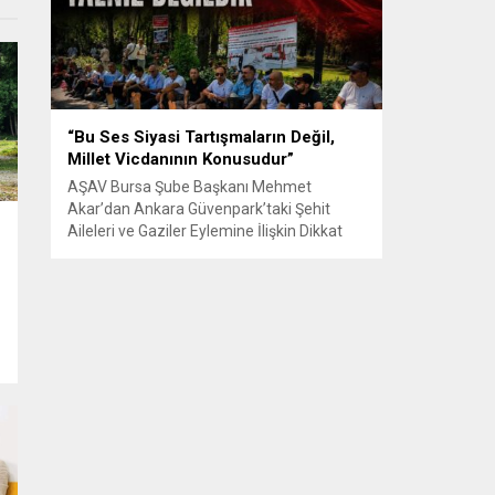
Senle...
“Bu Ses Siyasi Tartışmaların Değil,
Millet Vicdanının Konusudur”
AŞAV Bursa Şube Başkanı Mehmet
Akar’dan Ankara Güvenpark’taki Şehit
Aileleri ve Gaziler Eylemine İlişkin Dikkat
Çeken Açıklama… BURSA – Anadolu Şehit
Aileleri Gazileri ve Güvenlik Korucuları
(AŞAV) Vakfı Bursa Şube Başkanı Mehmet
Akar, Ankara Güvenpark’ta günlerdir
devam eden şehit aileleri ve gazilerin
eylemlerine ilişkin kapsamlı bir yazılı basın
açıklaması yayımladı....