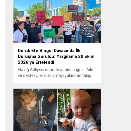
Doruk Efe Bingöl Davasında İlk
Duruşma Görüldü: Yargılama 20 Ekim
2026’ya Ertelendi
Elazığ Adliyesi önünde adalet çağrısı: Aile
ve destekçiler duruşmayı yakından takip
etti ELAZIĞ – Doruk Efe Bingöl’ün hayatını
kaybetmesine ilişkin yürütülen ceza
soruşturması kapsamında açılan davanın
ilk duruşması Elazığ 2. Ağır Ceza
Mahkemesi’nde görüldü. Kamuoyunun
yakından takip ettiği davanın ilk duruşması
öncesinde, Doruk Efe Bingöl’ün ailesine
destek olmak isteyen çok...