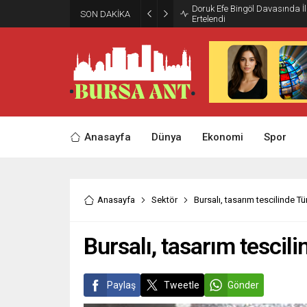
Doruk Efe Bingöl Davasında 
SON DAKİKA
Ertelendi
Anasayfa
Dünya
Ekonomi
Spor
Anasayfa
Sektör
Bursalı, tasarım tescilinde Tü
Bursalı, tasarım tescil
Paylaş
Tweetle
Gönder