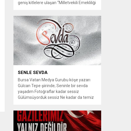
geniş kitlelere ulaşan “Milletvekili Emekliliği
Kaldırılsın” kampanyası, yeni bir aşamaya
geçiyor. Kampanyayı destekleyen
vatandaşlar, milletvekillerine tanınan
emeklilik haklarının yeniden düzenlenmesi
talebiyle TBMM Dilekçe Komisyonu ve
Cumhurbaşkanlığı İletişim Merkezi
(CİMER) üzerinden resmi başvurular
yapılması çağrısında bulunuyor. Son
dönemde sosyal medya platformlarında
en çok konuşulan konular arasında...
SENLE SEVDA
Bursa Vatan Medya Gurubu köşe yazarı
Gülcan Tepe şiirinde; Seninle bir sevda
yaşadım Fotoğraflar kadar sessiz
Gülümsüyorduk sessiz Ne kadar da temiz
habersiz Adını Rüzgar koydum Geldiğinde
Bahardı için Gidişinde sonbahar oldum Bir
bakışın yetiyordu gözlerime Dünyayı
tutturmaya ben de Kalbim Sen Diye çırpınıp
duruyordu Zamana yarışıyordu inat Hayata