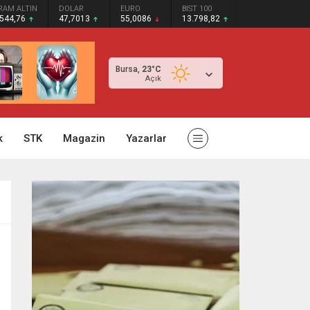
RAM ALTIN
DOLAR
EURO
BIST 100
.544,76
47,7013
55,0086
13.798,82
Bursa,
23
°C
Açık
k
STK
Magazin
Yazarlar