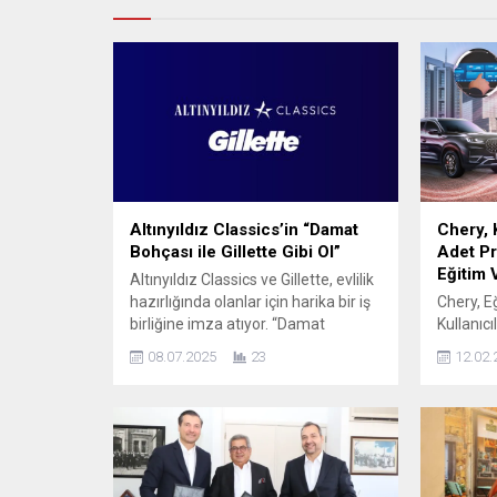
Altınyıldız Classics’in “Damat
Chery, 
Bohçası ile Gillette Gibi Ol”
Adet Pr
Eğitim 
Altınyıldız Classics ve Gillette, evlilik
hazırlığında olanlar için harika bir iş
Chery, Eğ
birliğine imza atıyor. “Damat
Kullanıcı
Bohçası” adını verdiği sette bir
Derinlem
08.07.2025
23
12.02.
damadın ihtiyacı olabilecek her şeyi
Sağlayac
sunan Altınyıldız Classics,
sektörü
“Altınyıldız Classics’le Gillette Gibi
Chery, gü
Ol” sloganıyla evlilik hazırlığı
destek s
yapanları mağazaya davet ediyor.
kullanım 
Yaz düğünleri için yeni nesil smokin
adet satı