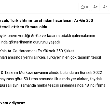
A
A
+
-
0
rsalı, Turkishtime tarafından hazırlanan ‘Ar-Ge 250
escil ettiren firması oldu.
büyük önem verdiği Ar-Ge ve tasarım odaklı çalışmalarının
asında gösterilmenin gururunu yaşadı.
iye’nin Ar-Ge Harcaması En Yüksek 250 Şirket
rı arasında yerini alırken, Türkiye’nin en çok tasarım tescil
Ge & Tasarım Merkezi unvanını elinde bulunduran Bursalı, 2022
ayısına göre 50 firma arasında ilk sırada yer alırken, faydalı
 Bursalı aynı zamanda marka tescili sıralamasında 48’inci firma
evam ediyoruz