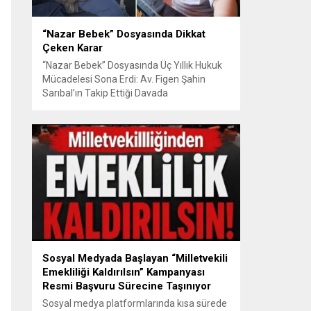
“Nazar Bebek” Dosyasında Dikkat
Çeken Karar
“Nazar Bebek” Dosyasında Üç Yıllık Hukuk
Mücadelesi Sona Erdi: Av. Figen Şahin
Sarıbal’ın Takip Ettiği Davada
Mahkemeden Dikkat Çeken Karar
Avusturya’da başlayan aile uyuşmazlığı
Türkiye’de uluslararası hukuk boyutlarıyla
görüldü BURSA – Avusturya’da başlayan
ve Türkiye’de yaklaşık üç yıl boyunca
devam eden “Nazar Bebek” dosyasında
yargılama süreci tamamlandı. Bursa 3.
Aile...
Sosyal Medyada Başlayan “Milletvekili
Emekliliği Kaldırılsın” Kampanyası
Resmi Başvuru Sürecine Taşınıyor
Sosyal medya platformlarında kısa sürede