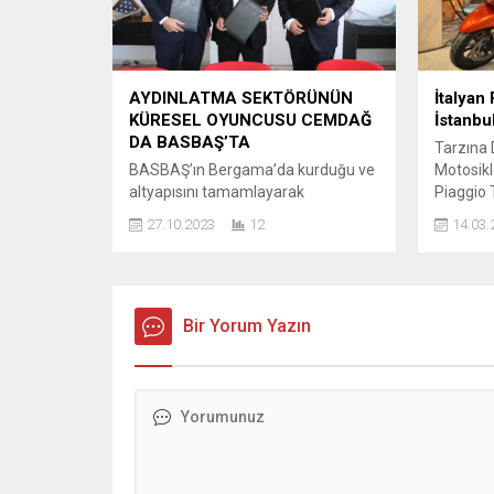
alternatifleri sunan Altınyıldız
videosu 
Classics,...
kullanıcı
daha iyi
olarak da
AYDINLATMA SEKTÖRÜNÜN
İtalyan
KÜRESEL OYUNCUSU CEMDAĞ
İstanbu
DA BASBAŞ’TA
Tarzına
BASBAŞ’ın Bergama’da kurduğu ve
Motosikl
altyapısını tamamlayarak
Piaggio 
yatırımcılara hazır hale getirdiği Batı
Mart Tar
27.10.2023
12
14.03.
Anadolu Serbest Bölgesi’nin yeni
Fuarında
yatırımcısı Türkiye’nin aydınlatma
motosikl
sektöründeki global oyuncusu
Piaggio,
Cemdağ oldu. Batı Anadolu
güç-ağırl
Serbest Bölgesindeki kiralama
Bir Yorum Yazın
Beverly,
sözleşmesi; Cemdağ Aydınlatma
ve elektr
GrubuYürütme Kurulu Başkanı
de bulun
(CEO) Sina Cem (soldaki), BASBAŞ
yelpazes
Yönetim Kurulu Başkan Vekili Dr.
gerçekle
Faruk Güler ve Cemdağ Yönetim
temsilcil
Kurulu...