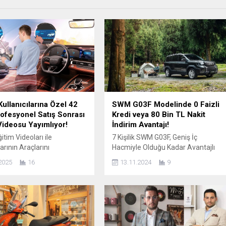
Kullanıcılarına Özel 42
SWM G03F Modelinde 0 Faizli
ofesyonel Satış Sonrası
Kredi veya 80 Bin TL Nakit
Videosu Yayımlıyor!
İndirim Avantajı!
itim Videoları ile
7 Kişilik SWM G03F, Geniş İç
larının Araçlarını
Hacmiyle Olduğu Kadar Avantajlı
esine Tanımalarını
Fiyatıyla da Dikkat Çekiyor! Üstün
2025
16
13.11.2024
9
ak! Global otomotiv
özellikli modelleriyle dikkat çeken
nün önemli markalarından
İtalyan SWM Motors, kasım ayında
venliği artıran sürüş
da cazip kredi ve anahtar teslim
istemleri, konfor ve rahat
fiyatlarıyla öne çıkıyor. Ülkemizde
gibi özellikleri kapsayan 42
ATMO Group tarafından temsil
ş sonrası kullanıcı eğitim
edilen SWM’nin Türkiye’deki 3’üncü