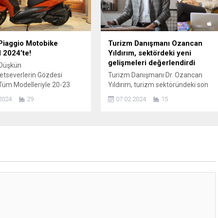
hazırladı. Bu videolar, Chery
SUV modeli olan G03F, sunduğu 7
larının araçlarının işlevlerini
kişilik oturma...
 anlamalarına yardımcı
ha güvenli ve konforlu...
 Piaggio Motobike
Turizm Danışmanı Ozancan
l 2024’te!
Yıldırım, sektördeki yeni
gelişmeleri değerlendirdi
 Düşkün
etseverlerin Gözdesi
Turizm Danışmanı Dr. Ozancan
Tüm Modelleriyle 20-23
Yıldırım, turizm sektöründeki son
ihlerinde Motobike
gelişmeler hakkında
2024
29
07.02.2024
15
! İtalya’nın en köklü ve öncü
hatırlatmalarda bulundu ve sektörle
et markalarından olan
ilgili önemli noktalara dikkat çekti…
 Motobike İstanbul 2024’te,
Turizm Danışmanı Ozancan
ık dengesiyle sınıfının lideri
Yıldırım, turizm sektöründeki son
 Medley, üç tekerlekli MP3
gelişmelerle ilgili önemli
ikli Piaggio 1 modellerinin
değerlendirmelerde bulundu.
duğu geniş ürün
Yıldırım, gelişen ve büyüyen turizm
iyle yeni sezonun açılışını
sektöründe potansiyel müşterilere
ştirecek. Türkiye
ulaşmak, güncel yasaların
iğini Doğan...
içeriklerini kitlelere doğru bir şekilde
aktarabilmek ve başarı...