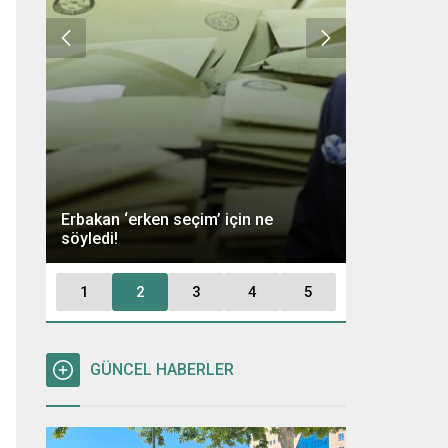
Ümit Özdağ 
Erbakan ‘erken seçim’ için ne
Kararı: “Büt
söyledi!
Tutuklayaca
1
2
3
4
5
GÜNCEL HABERLER