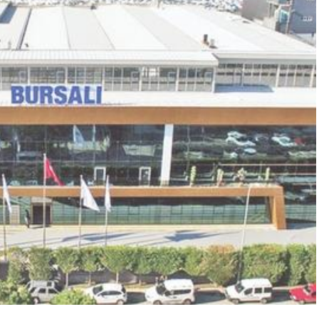
“Engellilik Bir Eksiklik Değil,
Adalet Meselesidir”