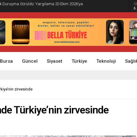
İlk Duruşma Görüldü: Yargılama 20 Ekim 2026’ya
G
6
Bursa
Güncel
Siyaset
Türkiye
Teknoloji
Sağlı
rkiye’nin zirvesinde
inde Türkiye’nin zirvesinde