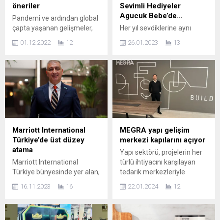
öneriler
Sevimli Hediyeler
Agucuk Bebe’de…
Pandemi ve ardından global
çapta yaşanan gelişmeler,
Her yıl sevdiklerine aynı
döviz kurundaki
hediyeyi almaktan
01.12.2022
12
26.01.2023
13
dalgalanmalar, yedek parça
sıkılanlara ya da ne
ve işçilik maliyetlerini artırdı.
alacağına bir türlü karar
Bu durum kasko
veremeyenlere müjde!
maaliyetlerinin geçen yıla
Agucuk Bebe tarafından el
göre artmasını beraberinde
emeği ile hazırlanmış,
getirdi. Araç sahiplerinin
birbirinden sevimli kalpli
alacakları minik önlemlerle
amigurumi oyuncaklar ile
artan kasko maaliyetleri
onun kalbini
karşısında bütçe ve
fethedebilirsiniz. Dört kız
Marriott International
MEGRA yapı gelişim
ihtiyaçlarına özel çözümler
kardeş tarafından kurulan
Türkiye’de üst düzey
merkezi kapılarını açıyor
bulabileceklerini belirten
Four Sisters’ Handmade’in
atama
Yapı sektörü, projelerin her
Generali Sigorta CEO’su ve
markası Agucuk Bebe,
Marriott International
türlü ihtiyacını karşılayan
Genel Müdürü Sylvain
tamamen el emeği göz nuru
Türkiye bünyesinde yer alan,
tedarik merkezleriyle
Ducros,...
olarak, örgü...
stil ve sanat odaklı yaşam
büyüyor. Yaşam alanları için
16.11.2023
16
22.01.2024
12
tarzı oteli 5 yıldızlı Le
A+ yapı malzemelerinin
Méridien Istanbul Etiler’e
tedariki, projelendirme ve
Genel Müdür olarak Sinan
uygulama konularında