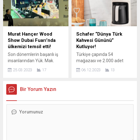
Udil atandı. Otelcilik
hizmet veren yapı gelişim
sektöründe 30 yılı aşkın
merkezi, paydaşlarının
deneyimi, yurt içi ve yurt dışı
çözüm ortağı olma amacıyla
tecrübeleriyle Le Méridien
kapılarını Beşiktaş’ta açıyor.
Istanbul Etiler’e marka ve
Çevre dostu ve sürdürülebilir
kültür yapılanması
mimari ve tasarım
Murat Hançer Wood
Schafer “Dünya Türk
alanlarında da liderlik
çözümleri sunacak marka,
Show Dubai Fuarı’nda
Kahvesi Gününü”
edecek olan...
evler için lider bir tedarik
ülkemizi temsil etti!
Kutluyor!
noktası...
Son dönemlerin başarılı iş
Türkiye çapında 54
insanlarından Yük. Mak.
mağazası ve 2.000 adet
Müh. Murat HANÇER 07-09
satış noktasında sunduğu
25.03.2023
17
06.12.2023
13
Mart 2023 tarihinde Dubai
özgün, şık ve dayanıklı ürün
World Trade Centre – Dubai
çeşitliliği ile sektörün öncü
Ahşap ve Ahşap Sanayi
markası olan Schafer, 5
Bir Yorum Yazın
Fuarında tüm dünya
Aralık “Dünya Türk Kahvesi
ülkelerinin katılmış olduğu
Günü”nü müşterilerine
fuar alanında ülkemizi ve
sunduğu yüksek kaliteli
kendi tasarımları olan ağaç
ürünlerle ve özel fiyatlı
işleme makinalarının
ürünleriyle kutluyor. Schafer,
tanıtımını yapmıştır. Ülkemiz
küçük ev aletlerinden
ve firmamızın sektördeki
züccaciyeye uzanan geniş
hak ettiği yeri kazanması...
ve çeşitli ürün yelpazesinde