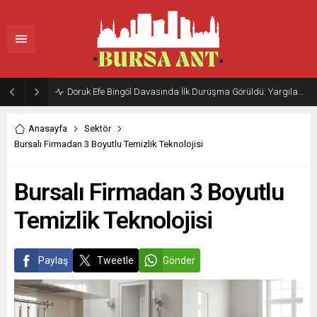
Doruk Efe Bingöl Davasında İlk Duruşma Görüldü: Yargılama 20 Ekim 2026’ya Ertelendi
Anasayfa
Sektör
Bursalı Firmadan 3 Boyutlu Temizlik Teknolojisi
Bursalı Firmadan 3 Boyutlu
Temizlik Teknolojisi
Paylaş
Tweetle
Gönder