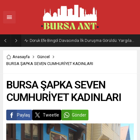
Doruk Efe Bingöl Davasında İlk Duruşma Görüldü: Yargılama 20 Ekim 2026’ya Ertelendi
Anasayfa
Güncel
BURSA ŞAPKA SEVEN CUMHURİYET KADINLARI
BURSA ŞAPKA SEVEN
CUMHURİYET KADINLARI
Paylaş
Tweetle
Gönder