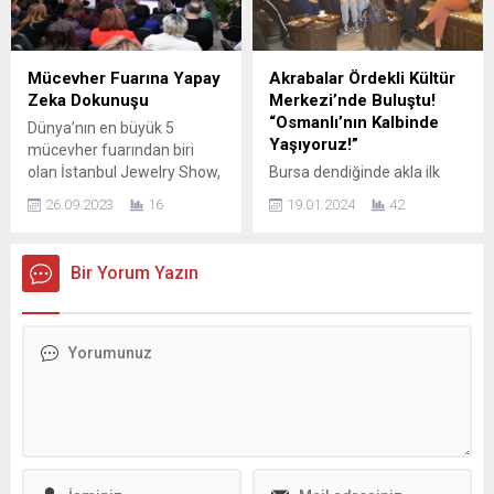
rağmen ailesini ve çevresini
içinde Türkiye’nin tüm İl ve
kampanyaya katılmaları için
İlçelerinde örgütlenerek, Milli
seferber eden Çağla, rekor
Eğitimin temel hedefleri
düzeyde kan bağışı
doğrultusunda çalışmalar
Mücevher Fuarına Yapay
Akrabalar Ördekli Kültür
sağlanmasına öncülük etti.
yapmaya devam
Zeka Dokunuşu
Merkezi’nde Buluştu!
Kampanyaya yaptığı katkı
etmektedirler.
“Osmanlı’nın Kalbinde
Dünya’nın en büyük 5
dolayısıyla Kızılay tarafından
Küreselleşmeye bağlı
Yaşıyoruz!”
mücevher fuarından biri
ödüllendirilen Çağla’ya,
olarak...
olan İstanbul Jewelry Show,
Bursa dendiğinde akla ilk
Kızılay İlçe Başkanı...
eş zamanlı olarak
gelen şüphesiz ki, tarihi
26.09.2023
16
19.01.2024
42
düzenlenecek “Art For
mirasın yoğun bir şehir
Jewellery- Inspiration Hub”
imgesidir. Tarihçilerin,
etkinliğine ev sahipliği
edebiyatçıların, seyyahların
Bir Yorum Yazın
yapmaya hazırlanıyor.
dilinden Bursa’yı dinleyen
Mücevher sektörünü farklı
her insanın bu şehri bir açık
boyutları ile ele alarak sanat
hava müzesi, kültürlerin ve
ile buluşturan organizasyon,
medeniyetlerin buluşma ve
bu fuarda hayatımızın bir
kaynaşma noktası olarak
parçası olan yapay zekayı
algılamaması mümkün
konu ediniyor. Bu kapsamda
değildir. İşte tarihi ile yarışan
Mücevher İhracatçıları...
Bursa’da Ördekli Hamamı
Kültür Merkezi, birçok sosyal
faaliyete...