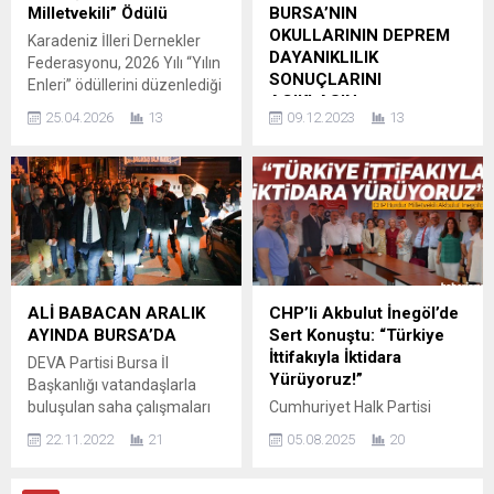
Bademli’deki inşaatında,
etti. Gazilere hitaben yaptığı
Milletvekili” Ödülü
BURSA’NIN
projeye aykırı olarak imalat
konuşmada, Uzun şu
OKULLARININ DEPREM
Karadeniz İlleri Dernekler
yapıldığını ve “KAÇAK YAPI”
ifadelere yer verdi:...
DAYANIKLILIK
Federasyonu, 2026 Yılı “Yılın
zaptı...
SONUÇLARINI
Enleri” ödüllerini düzenlediği
AÇIKLASIN
törenle sahiplerine sundu.
25.04.2026
13
09.12.2023
13
Bu prestijli etkinlikte, İYİ
Bursa Milletvekili Hasan
Parti Genel Başkan
Öztürk, Valiliğin Bursa’daki
Yardımcısı ve Bursa
okulların deprem dayanıklılık
Milletvekili Selçuk Türkoğlu
test sonuçlarını kamuoyuyla
“Yılın Milletvekili” ödülüne
paylaşmamasını Meclis
layık görüldü. Türkoğlu,
gündemine taşıdı. Merkez
ödülünü Federasyon
üssü Gemlik olmak üzere 4
Başkanı Osman Işık’tan aldı.
Aralık günü meydana gelen
Teşekkür konuşmasında
5,1 ve 4,5 büyüklüğündeki
ALİ BABACAN ARALIK
CHP’li Akbulut İnegöl’de
duygularını paylaşan Selçuk
depremler Bursa ve çevre
AYINDA BURSA’DA
Sert Konuştu: “Türkiye
Türkoğlu, şunları söyledi:
illerde büyük endişe ve
İttifakıyla İktidara
DEVA Partisi Bursa İl
“Karadeniz İlleri Dernekler
korkuya neden oldu. Bazı
Yürüyoruz!”
Başkanlığı vatandaşlarla
Federasyonu...
binalarda deprem nedeniyle
buluşulan saha çalışmaları
Cumhuriyet Halk Partisi
hasar meydana geldi.
yapmaya devam ediyor.
Burdur Milletvekili İzzet
Yıkılmaya yüz...
22.11.2022
21
05.08.2025
20
“MAVİ YELEKLİLER”
Akbulut, İnegöl’de
etkinlikleri ile Bursa
düzenlenen ve CHP İnegöl