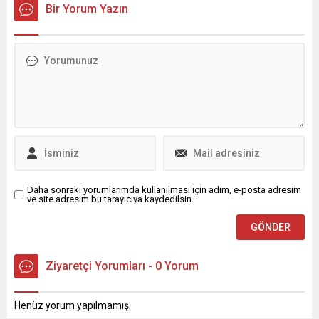
siyasetine yeni bir soluk
İlçe Başkanı Zemci Şahin’in
Bir Yorum Yazın
getiren partililer, seçim
ev sahipliğinde gerçekleşen
otobüsü ile Bursa
programda adeta meydan
caddelerinde dolaşarak
okudu. Konuşmasında net
vatandaşlara Ali Babacan’ın
ve sert bir dille iktidara
selamını ilettiler. Ali Babacan
yürüdüklerini ilan eden
Bursa’ya özel önem veriyor.
Akbulut, “Türkiye İttifakıyla
Bugüne kadar 7 kez
bu düzeni kökten
Bursa’ya gelen Ali Babacan
değiştirmeye geliyoruz”
il başkanlığının...
diyerek mevcut iktidarı sert
bir dille eleştirdi.
AKBULUT’TAN MEVCUT...
Daha sonraki yorumlarımda kullanılması için adım, e-posta adresim
ve site adresim bu tarayıcıya kaydedilsin.
Ziyaretçi Yorumları - 0 Yorum
Henüz yorum yapılmamış.