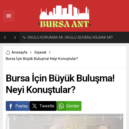
OKULU KORUMAK MI, OKULU GÜVENLİ KILMAK MI?
Anasayfa
Siyaset
Bursa İçin Büyük Buluşma! Neyi Konuştular?
Bursa İçin Büyük Buluşma!
Neyi Konuştular?
Paylaş
Tweetle
Gönder