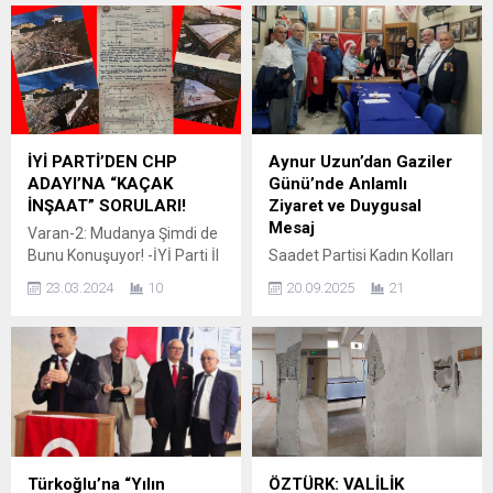
İYİ PARTİ’DEN CHP
Aynur Uzun’dan Gaziler
ADAYI’NA “KAÇAK
Günü’nde Anlamlı
İNŞAAT” SORULARI!
Ziyaret ve Duygusal
Mesaj
Varan-2: Mudanya Şimdi de
Bunu Konuşuyor! -İYİ Parti İl
Saadet Partisi Kadın Kolları
Başkanı Dr. Mehmet
Başkanı Aynur Uzun, 19
23.03.2024
10
20.09.2025
21
Hasanoğlu, Mudanya İlçe
Eylül Gaziler Günü
Başkanı Ersin Erdönmez’in,
dolayısıyla Gemlik Muharip
halen herhangi bir açıklama
Gaziler Derneği’ni ziyaret
veya yalanlama
etti. Ziyaret sırasında dernek
yapılamayan AKP Adayıyla
üyeleri tarafından sıcak bir
ilgili “sahte diploma”
şekilde karşılanan Uzun,
iddiasından sonra; CHP’nin
vatan uğruna canını ortaya
Mudanya Belediye Başkan
koymuş tüm gazilere derin
Adayı Deniz Dalgıç’ın
bir şükran duygusuyla hitap
Türkoğlu’na “Yılın
ÖZTÜRK: VALİLİK