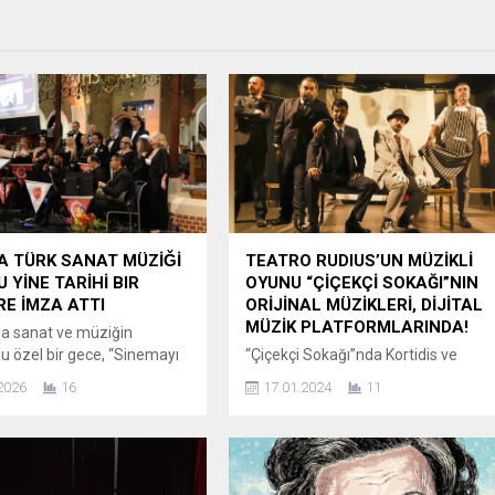
A TÜRK SANAT MÜZİǦİ
TEATRO RUDIUS’UN MÜZİKLİ
 YİNE TARİHİ BIR
OYUNU “ÇİÇEKÇİ SOKAĞI”NIN
E İMZA ATTI
ORİJİNAL MÜZİKLERİ, DİJİTAL
MÜZİK PLATFORMLARINDA!
a sanat ve müziğin
u özel bir gece, “Sinemayı
“Çiçekçi Sokağı”nda Kortidis ve
ran Şarkılar Konseri”
Kaplan’la birlikte Wilma Elles, Alp
2026
16
17.01.2024
11
la sanatseverlere
Balkan, İlkay Özşen, Dilara Tabak,
z anlar yaşattı. Southgate
Ali Alkın Aydın ve Pari Mayıs rol
’s Kilisesi ev sahipliğinde
alıyor. TEATRO RUDIUS’UN YENİ
ştirilen konser, başta
MÜZİKLİ OYUNU “ÇİÇEKÇİ
da yaşayan Türk toplumu
SOKAĞI”NIN ORİJİNAL MÜZİKLERİ,