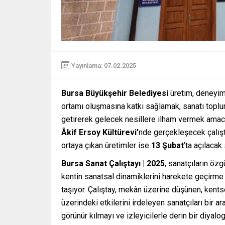
Yayınlama: 07.02.2025
Bursa Büyükşehir Belediyesi
üretim, deneyim 
ortamı oluşmasına katkı sağlamak, sanatı toplu
getirerek gelecek nesillere ilham vermek amac
Âkif Ersoy Kültürevi’
nde gerçekleşecek çalış
ortaya çıkan üretimler ise
13 Şubat
’ta açılacak
Bursa Sanat Çalıştayı | 2025
, sanatçıların öz
kentin sanatsal dinamiklerini harekete geçirm
taşıyor. Çalıştay, mekân üzerine düşünen, kent
üzerindeki etkilerini irdeleyen sanatçıları bir
görünür kılmayı ve izleyicilerle derin bir diyalo