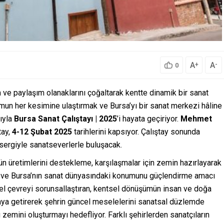
A
A
+
-
0
ve paylaşım olanaklarını çoğaltarak kentte dinamik bir sanat
mun her kesimine ulaştırmak ve Bursa’yı bir sanat merkezi hâline
ıyla
Bursa Sanat Çalıştayı
| 2025
’i hayata geçiriyor.
Mehmet
tay,
4-12 Şubat 2025
tarihlerini kapsıyor. Çalıştay sonunda
 sergiyle sanatseverlerle buluşacak.
gün üretimlerini destekleme, karşılaşmalar için zemin hazırlayarak
e ve Bursa’nın sanat dünyasındaki konumunu güçlendirme amacı
sel çevreyi sorunsallaştıran, kentsel dönüşümün insan ve doğa
 araya getirerek şehrin güncel meselelerini sanatsal düzlemde
g zemini oluşturmayı hedefliyor. Farklı şehirlerden sanatçıların