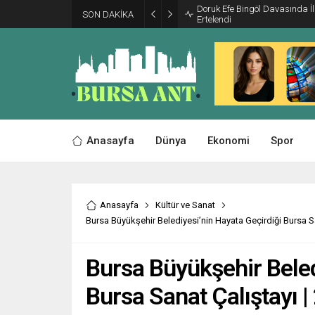
Doruk Efe Bingöl Davasında 
SON DAKİKA
Ertelendi
Anasayfa
Dünya
Ekonomi
Spor
Anasayfa
Kültür ve Sanat
Bursa Büyükşehir Belediyesi’nin Hayata Geçirdiği Bursa S
Bursa Büyükşehir Beled
Bursa Sanat Çalıştayı 