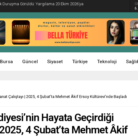
İlk Duruşma Görüldü: Yargılama 20 Ekim 2026’ya
G
6
Bursa
Güncel
Siyaset
Türkiye
Teknoloji
Sağlı
anat Çalıştayı | 2025, 4 Şubat’ta Mehmet Âkif Ersoy Kültürevi’nde Başladı
iyesi’nin Hayata Geçirdiği
| 2025, 4 Şubat’ta Mehmet Âkif