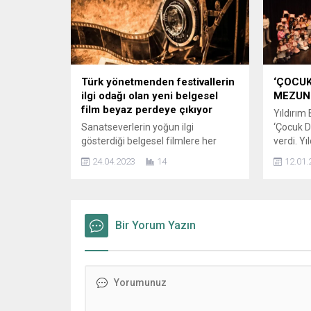
yaygınlaşmasına değerli katkılar
olmak üz
sağlayan Füruzan’ı sonsuzluğa
kitlesini
uğurlamanın hüznü içindeyiz” dedi.
Yaklaşık 
Edebiyat...
İngilter
faaliyet 
Türk yönetmenden festivallerin
‘ÇOCUK
ilgi odağı olan yeni belgesel
MEZUN
film beyaz perdeye çıkıyor
Yıldırım
Sanatseverlerin yoğun ilgi
‘Çocuk D
gösterdiği belgesel filmlere her
verdi. Yı
geçen gün yenileri ekleniyor.
eğitimle
24.04.2023
14
12.01.
Uluslararası ödül ve seçkilerle adını
Çocuk Ti
duyuran Yönetmen Ömer Safa
aylık ço
Umar ise ilk uzun metraj belgesel
gelindi. 
filmi Heartbeat of Tribal Galaxy ile
tamamla
dikkatleri şimdiden üzerine çekti.
Bir Yorum Yazın
kursiyer 
Miami’de yaşayan başarılı
Belediye
müzisyen Ali Ceyhun Kartalsuna’nın
Hüseyin B
dünyasına yolculuğa çıkılan film,
Drama Eğ
günümüz müzik endüstrisine dair...
rehberli
katılımcıl