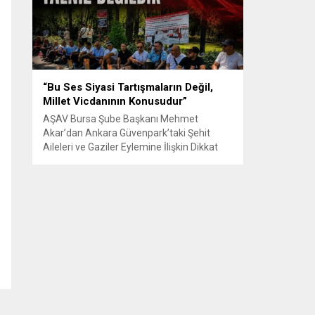
Senle...
“Bu Ses Siyasi Tartışmaların Değil,
Millet Vicdanının Konusudur”
AŞAV Bursa Şube Başkanı Mehmet
Akar’dan Ankara Güvenpark’taki Şehit
Aileleri ve Gaziler Eylemine İlişkin Dikkat
Çeken Açıklama… BURSA – Anadolu Şehit
Aileleri Gazileri ve Güvenlik Korucuları
(AŞAV) Vakfı Bursa Şube Başkanı Mehmet
Akar, Ankara Güvenpark’ta günlerdir
devam eden şehit aileleri ve gazilerin
eylemlerine ilişkin kapsamlı bir yazılı basın
açıklaması yayımladı....