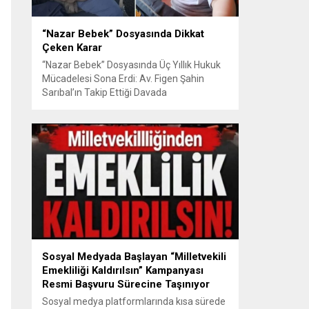
“Nazar Bebek” Dosyasında Dikkat
Çeken Karar
“Nazar Bebek” Dosyasında Üç Yıllık Hukuk
Mücadelesi Sona Erdi: Av. Figen Şahin
Sarıbal’ın Takip Ettiği Davada
Mahkemeden Dikkat Çeken Karar
Avusturya’da başlayan aile uyuşmazlığı
Türkiye’de uluslararası hukuk boyutlarıyla
görüldü BURSA – Avusturya’da başlayan
ve Türkiye’de yaklaşık üç yıl boyunca
devam eden “Nazar Bebek” dosyasında
yargılama süreci tamamlandı. Bursa 3.
Aile...
Sosyal Medyada Başlayan “Milletvekili
Emekliliği Kaldırılsın” Kampanyası
Resmi Başvuru Sürecine Taşınıyor
Sosyal medya platformlarında kısa sürede