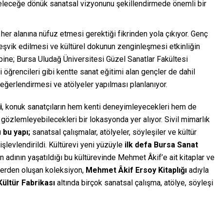
geleceğe dönük sanatsal vizyonunu şekillendirmede önemli bir
 her alanına nüfuz etmesi gerektiği fikrinden yola çıkıyor. Genç
teşvik edilmesi ve kültürel dokunun zenginleşmesi etkinliğin
ibine; Bursa Uludağ Üniversitesi Güzel Sanatlar Fakültesi
 öğrencileri gibi kentte sanat eğitimi alan gençler de dahil
değerlendirmesi ve atölyeler yapılması planlanıyor.
i
, konuk sanatçıların hem kenti deneyimleyecekleri hem de
 gözlemleyebilecekleri bir lokasyonda yer alıyor. Sivil mimarlık
ı
bu yapı;
sanatsal çalışmalar, atölyeler, söyleşiler ve kültür
şlevlendirildi. Kültürevi yeni yüzüyle
ilk defa Bursa Sanat
n adının yaşatıldığı bu kültürevinde Mehmet Âkif’e ait kitaplar ve
serden oluşan koleksiyon,
Mehmet Âkif Ersoy Kitaplığı
adıyla
Kültür Fabrikası
altında birçok sanatsal çalışma, atölye, söyleşi