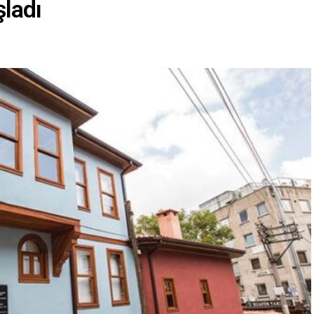
şladı
“Engellilik Bir Eksiklik Değil,
Adalet Meselesidir”