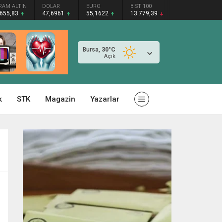
RAM ALTIN
DOLAR
EURO
BIST 100
.655,83
47,6961
55,1622
13.779,39
Bursa,
30
°C
Açık
k
STK
Magazin
Yazarlar