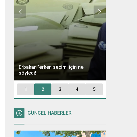
Ümit Özdağ 
Erbakan ‘erken seçim’ için ne
Kararı: “Büt
söyledi!
Tutuklayaca
1
2
3
4
5
GÜNCEL HABERLER