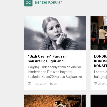
Benzer Konular
“Gizli Cevher” Füruzan
LONDR
sonsuzluğa uğurlandı
KOROSU
KONSER
Çağdaş Türk edebiyatının en önemli
isimlerinden Füruzan hayatını
Londra’d
kaybetti. Kadın20 Kurucu Başkanı ve
buluştuğ
Yazar Dr. Gülden Türktan paylaştığı
Taçlandı
14.02.2024
23
21.04.
taziye açıklamasında, “Annem Prof.
başlığıy
Dr. Vecihe Hatiboğlu, Füruzan’ı ‘gizli
unutulma
bir cevher’ olarak nitelendirirdi.
St Andrew
Yapıtlarıyla edebiyatımızda öyküye
gerçekle
yeni bir soluk kazandıran ve
Londra’