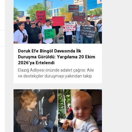
Doruk Efe Bingöl Davasında İlk
Duruşma Görüldü: Yargılama 20 Ekim
2026’ya Ertelendi
Elazığ Adliyesi önünde adalet çağrısı: Aile
ve destekçiler duruşmayı yakından takip
etti ELAZIĞ – Doruk Efe Bingöl’ün hayatını
kaybetmesine ilişkin yürütülen ceza
soruşturması kapsamında açılan davanın
ilk duruşması Elazığ 2. Ağır Ceza
Mahkemesi’nde görüldü. Kamuoyunun
yakından takip ettiği davanın ilk duruşması
öncesinde, Doruk Efe Bingöl’ün ailesine
destek olmak isteyen çok...