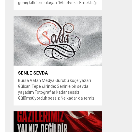
geniş kitlelere ulaşan “Milletvekili Emekliliği
Kaldırılsın” kampanyası, yeni bir aşamaya
geçiyor. Kampanyayı destekleyen
vatandaşlar, milletvekillerine tanınan
emeklilik haklarının yeniden düzenlenmesi
talebiyle TBMM Dilekçe Komisyonu ve
Cumhurbaşkanlığı İletişim Merkezi
(CİMER) üzerinden resmi başvurular
yapılması çağrısında bulunuyor. Son
dönemde sosyal medya platformlarında
en çok konuşulan konular arasında...
SENLE SEVDA
Bursa Vatan Medya Gurubu köşe yazarı
Gülcan Tepe şiirinde; Seninle bir sevda
yaşadım Fotoğraflar kadar sessiz
Gülümsüyorduk sessiz Ne kadar da temiz
habersiz Adını Rüzgar koydum Geldiğinde
Bahardı için Gidişinde sonbahar oldum Bir
bakışın yetiyordu gözlerime Dünyayı
tutturmaya ben de Kalbim Sen Diye çırpınıp
duruyordu Zamana yarışıyordu inat Hayata