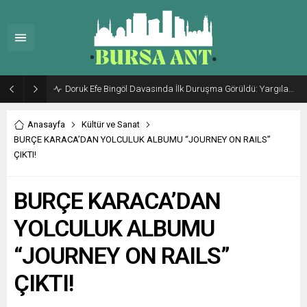
“Nazar Bebek” Dosyasında Dikkat Çeken Karar
Anasayfa
Kültür ve Sanat
BURÇE KARACA’DAN YOLCULUK ALBUMU “JOURNEY ON RAILS”
ÇIKTI!
BURÇE KARACA’DAN
YOLCULUK ALBUMU
“JOURNEY ON RAILS”
ÇIKTI!