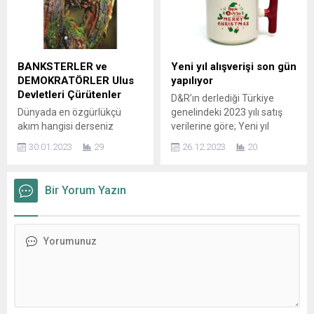
atölye çalışmalarıyla sona
Derneği Alanya Şubesi
erdi. Bursa Büyükşehir
Gençlik Birimimizden lise
Belediyesi adına Bursa
öğrencilerimiz, “Emeğin
Kültür Sanat ve Turizm
Gücü, Çağdaşlığın Işığı”
Vakfı (BKSTV) tarafından
temalı 8 Mart Dünya Emekçi
BANKSTERLER ve
Yeni yıl alışverişi son gün
Uluslararası Çocuk ve
Kadınlar...
DEMOKRATÖRLER Ulus
yapılıyor
Gençlik Tiyatroları Birliği’nin
Devletleri Çürütenler
D&R’ın derlediği Türkiye
(ASSİTEJ) sanatsal desteği
Dünyada en özgürlükçü
genelindeki 2023 yılı satış
ile düzenlenen festival,...
akım hangisi derseniz
verilerine göre; Yeni yıl
aldığınız cevap LİBERALİZM
alışverişi son gün yapılıyor
30.01.2023
29
26.12.2023
20
cevabını alırsınız. Ben
Oyuncaktan kitaba,
liberalizmin ve liberallerin
elektronikten hobi
Hitler’e yaptığı övgüyü
ürünlerine sayısız hediye
Bir Yorum Yazın
açıkçası bu kitaptan
alternatifleriyle son iki yılın
öğrendim. Marksistlerin
satış verilerini yorumlayan
faşizmin kuramcısı olarak
D&R’a göre; yeni yıl
sadece
alışverişini genellikle son
emperyalizmin/kapitalizmin
yani 31 Aralık’ta yapıyoruz.
son aşaması olarak
En çok tercih ettiğimiz
görüyorlardı. Neo-liberallerin
hediyelikler; kupa, kar küresi
ABD destekli diktatörlere
ve anahtarlık....
nasıl destek verdiklerini,