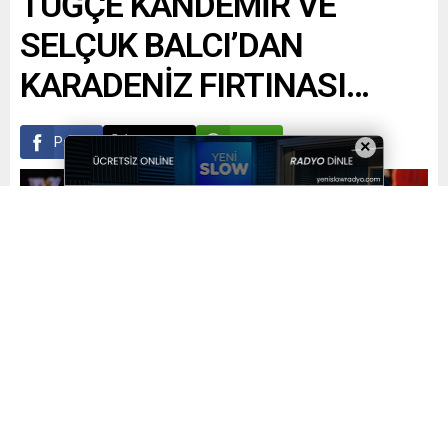
TUĞÇE KANDEMİR VE
SELÇUK BALCI’DAN
KARADENİZ FIRTINASI…
Paylaş
Tweetle
Gönder
×
Yayınlama: 02.12.2022