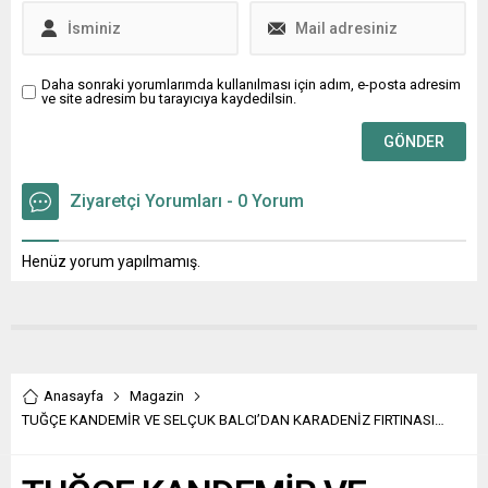
savunduklarını, övgüler
düdüklerini gördük, okuduk
ve yaşadık. Türkiye’deki
liberallerin ve Neo-
Daha sonraki yorumlarımda kullanılması için adım, e-posta adresim
ve site adresim bu tarayıcıya kaydedilsin.
liberallerin...
Ziyaretçi Yorumları - 0 Yorum
Henüz yorum yapılmamış.
Anasayfa
Magazin
TUĞÇE KANDEMİR VE SELÇUK BALCI’DAN KARADENİZ FIRTINASI…