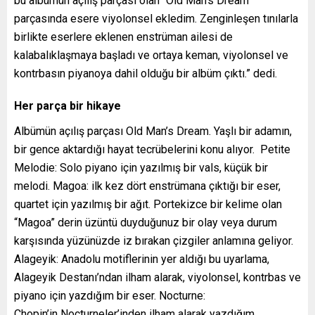
bu albümün açılış parçası olan “Old Man’s Dream”
parçasında esere viyolonsel ekledim. Zenginleşen tınılarla
birlikte eserlere eklenen enstrüman ailesi de
kalabalıklaşmaya başladı ve ortaya keman, viyolonsel ve
kontrbasın piyanoya dahil olduğu bir albüm çıktı.” dedi.
Her parça bir hikaye
Albümün açılış parçası Old Man’s Dream. Yaşlı bir adamın,
bir gence aktardığı hayat tecrübelerini konu alıyor. Petite
Melodie: Solo piyano için yazılmış bir vals, küçük bir
melodi. Magoa: ilk kez dört enstrümana çıktığı bir eser,
quartet için yazılmış bir ağıt. Portekizce bir kelime olan
“Magoa” derin üzüntü duyduğunuz bir olay veya durum
karşısında yüzünüzde iz bırakan çizgiler anlamına geliyor.
Alageyik: Anadolu motiflerinin yer aldığı bu uyarlama,
Alageyik Destanı’ndan ilham alarak, viyolonsel, kontrbas ve
piyano için yazdığım bir eser. Nocturne:
Chopin’in Nocturneler’inden ilham alarak yazdığım,