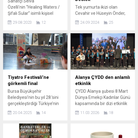
Sanatçı Selva
Özelli’nin “Healing Waters /
Tek yumurta ikizi olan
Şifalı Sular” isimli kişisel
Cevahir ve Hüseyin Önder,
sergisi 26 Ağustos 2023
kaleme aldıkları “İkizi Birden”
29.08.2023
12
24.09.2024
25
tarihinde Amerika Birleşik
isimli tiyatro oyununu önceki
Devletleri’nde The Havre de
akşam Cemil Candaş Kent
Grace Maritime Museum
Kültür Merkezi’nde
and Environmental
düzenlenen prömiyerle
Center’da açıldı. Sanatçı
izleyicilerle buluşturdular.
Selva Özelli; ” 26 Ağustos
Dakikalarca Ayakta
2023 tarihinde The Havre de
Alkışlandılar 750 kişilik
Grace Maritime Museum
salonun tıklım tıklım dolduğu
and Environmental
gecede tek perde olan “İkizi
Tiyatro Festivali’ne
Alanya ÇYDD den anlamlı
Center’da “Healing Waters /
Birden” isimli interaktif
görkemli final
etkinlik
Şifalı Sular” isimli kişisel
tiyatro oyunlarını ilk kez
Bursa Büyükşehir
ÇYDD Alanya şubesi 8 Mart
sergim sanat izleyicisiyle
seyirciyle
Belediyesi’nin bu yıl 28.’sini
Dünya Emekçi Kadınlar Günü
buluşmasından dolayı...
buluşturan Cevahir ve
gerçekleştirdiği Türkiye’nin
kapsamında bir dizi etkinlik
Hüseyin...
alanındaki uluslararası
düzenledi . Program ile ilgili
20.04.2025
14
11.03.2026
18
marka etkinliklerinden olan
açıklama yapan ÇYDD
Uluslararası Çocuk ve
Alanya Şube Başkanı Nilgün
Gençlik Tiyatroları Festivali,
Özcan şunları ifade etti. ”
düzenlenen gösteri ve
Çağdaş Yaşamı Destekleme