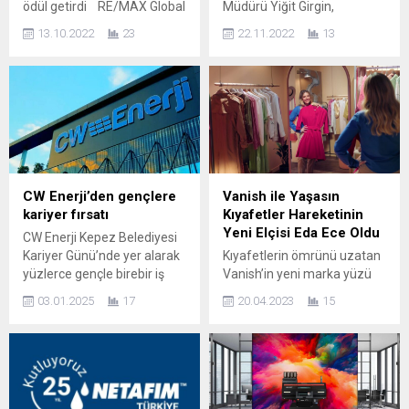
ödül getirdi RE/MAX Global
Müdürü Yiğit Girgin,
tarafından verilen ve
Bodrum’daki Rus
13.10.2022
23
22.11.2022
13
ödüllerin en üst seviyesi olan
turistsayısının, bir önceki yıla
“The Luminary Of
göre yüzde 74 artış
Distinction” RE/MAX 7 Tepe
göstererek160 -170 bin
Ofisi Brokerı Hasan Can’ın
seviyesine yükseldiğini
oldu. Bu ödülü RE/MAX
söyledi. Türkiye’nin başarılı
Türkiye ve RE/MAX
bir turizm sezonuna imza
Avrupa’da alan ilk ve tek kişi
attığını belirten BODER
olan Hasan Can, “20 yıl önce
Genel Sekreteri ve Bodrium
hayalini kurduğum ödülü...
Hotel & SPA Genel Müdürü
CW Enerji’den gençlere
Vanish ile Yaşasın
Yiğit Girgin,2023 yılında da...
kariyer fırsatı
Kıyafetler Hareketinin
Yeni Elçisi Eda Ece Oldu
CW Enerji Kepez Belediyesi
Kariyer Günü’nde yer alarak
Kıyafetlerin ömrünü uzatan
yüzlerce gençle birebir iş
Vanish’in yeni marka yüzü
görüşmesi gerçekleştirdi.
sevilen oyuncu Eda Ece oldu.
03.01.2025
17
20.04.2023
15
CW Enerji Kepez Belediyesi
Vanish ile Yaşasın Kıyafetler
Kariyer Günü’nde yer alarak
hareketinin yeni elçisi Eda
yüzlerce gençle birebir iş
Ece oldu. Kıyafetlerin
görüşmesi gerçekleştirdi.
ömrünü uzatarak daha iyi
Etkinlik boyunca gençler, CW
bir geleceğe el uzatan
Enerji ekibi ile birebir
Vanish ile Eda Ece, herkesi