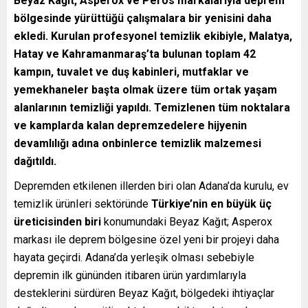
Beyaz Kağıt, Asperox ve Peros markalarıyla deprem
bölgesinde yürüttüğü çalışmalara bir yenisini daha
ekledi. Kurulan profesyonel temizlik ekibiyle, Malatya,
Hatay ve Kahramanmaraş’ta bulunan toplam 42
kampın, tuvalet ve duş kabinleri, mutfaklar ve
yemekhaneler başta olmak üzere tüm ortak yaşam
alanlarının temizliği yapıldı. Temizlenen tüm noktalara
ve kamplarda kalan depremzedelere hijyenin
devamlılığı adına onbinlerce temizlik malzemesi
dağıtıldı.
Depremden etkilenen illerden biri olan Adana’da kurulu, ev
temizIik ürünIeri sektöründe
Türkiye’nin en büyük üç
üreticisinden biri
konumundaki Beyaz Kağıt; Asperox
markası ile deprem bölgesine özel yeni bir projeyi daha
hayata geçirdi. Adana’da yerleşik olması sebebiyle
depremin ilk gününden itibaren ürün yardımlarıyla
desteklerini sürdüren Beyaz Kağıt, bölgedeki ihtiyaçlar