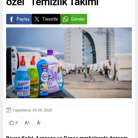
özel “Temizlik Takımı”
Paylaş
Tweetle
Gönder
Yayınlama: 30.05.2023
A
A
+
-
0