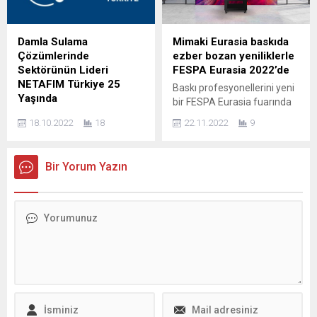
görüşme yaparak firmanın
Vanish’in başlattığı Yaşasın
misyonu, vizyonu ve
Kıyafetler hareketine
sunduğu kariyer fırsatları
katılarak kıyafetlerini
Damla Sulama
Mimaki Eurasia baskıda
hakkında bilgi edinme fırsatı
yeniden giymeye davet
Çözümlerinde
ezber bozan yeniliklerle
buldu....
ediyor. Yaşasın Kıyafetler
Sektörünün Lideri
FESPA Eurasia 2022’de
hareketinin...
NETAFIM Türkiye 25
Baskı profesyonellerini yeni
Yaşında
bir FESPA Eurasia fuarında
Tarımda daha sürdürülebilir
daha ağırlamaya hazırlanan
18.10.2022
18
22.11.2022
9
bir gelecek için 1965’de
Mimaki Eurasia, standında
kurulan, akıllı sulama
endüstriye ilham verecek
çözümlerinde dünya lideri
çözümlere ve uygulamalara
Bir Yorum Yazın
NETAFIM, 25 yıldır Türkiye’de
odaklanacak. Fuar
tarımın geleceğine yön,
ziyaretçileri baskının yeni
toprağa can veriyor.
olanaklarını Mimaki Eurasia
Tarımda yeniliklerin ve dijital
standında keşfedecek.
tarımın öncüsü NETAFIM,
Geniş format inkjet baskı
1997 yılında aldığı global
makinelerinin ve kesim
yatırım kararıyla Türkiye’de
plotterlarının lider markası
faaliyete geçti. NETAFIM
Mimaki, 1 – 4 Aralık tarihleri
Türkiye, 2010 yılında
arasında FESPA Eurasia
Adana’da 60 dekarlık açık
2022 fuarına...
alanda kurulan fabrikasında