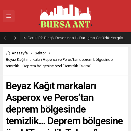
Doruk Efe Bingöl Davasında İlk Duruşma Görüldü: Yargılama 20 Ekim 2026’ya Ertelendi
Anasayfa
Sektör
Beyaz Kağıt markaları Asperox ve Peros’tan deprem bölgesinde
temizlik… Deprem bölgesine özel “Temizlik Takımı”
Beyaz Kağıt markaları
Asperox ve Peros’tan
deprem bölgesinde
temizlik… Deprem bölgesine