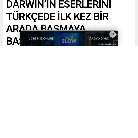
DARWIN’İN ESERLERİNİ
TÜRKÇEDE İLK KEZ BİR
ARADA BASMAYA
×
BAŞLAYAN AYRINTI
YAYINLARI, İLK OLARAK
BEAGLE YOLCULUĞU’NU
YAYIMLADI!
Paylaş
Tweetle
Gönder