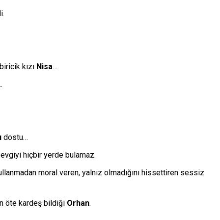
i.
iricik kızı
Nisa
…
…
u
dostu…
evgiyi hiçbir yerde bulamaz.
ullanmadan moral veren, yalnız olmadığını hissettiren sessiz
n öte kardeş bildiği
Orhan
.