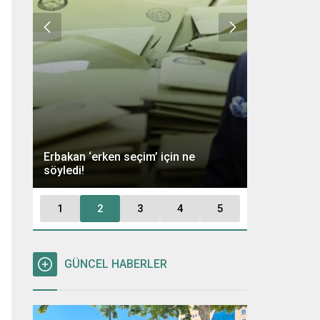
Ümit Özdağ 
Erbakan ‘erken seçim’ için ne
Kararı: “Büt
söyledi!
Tutuklayaca
1
2
3
4
5
GÜNCEL HABERLER