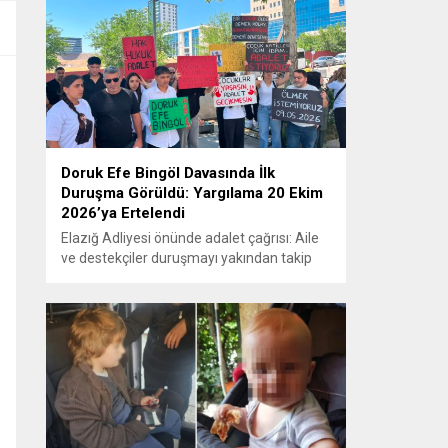
Doruk Efe Bingöl Davasında İlk
Duruşma Görüldü: Yargılama 20 Ekim
2026’ya Ertelendi
Elazığ Adliyesi önünde adalet çağrısı: Aile
ve destekçiler duruşmayı yakından takip
etti ELAZIĞ – Doruk Efe Bingöl’ün hayatını
kaybetmesine ilişkin yürütülen ceza
soruşturması kapsamında açılan davanın
ilk duruşması Elazığ 2. Ağır Ceza
Mahkemesi’nde görüldü. Kamuoyunun
yakından takip ettiği davanın ilk duruşması
öncesinde, Doruk Efe Bingöl’ün ailesine
destek olmak isteyen çok...