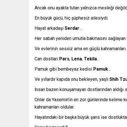
Ancak onu ayakta tutan yalnızca mesleği değild
En büyük gücü, hiç şüphesiz ailesiydi.
Hayat arkadaşı
Serdar
…
Her sabah yeniden umutla bakmasını sağlayan b
Ve evlerinin sessiz ama en güçlü kahramanları
Can dostları
Pars
,
Lena
,
Tekila
…
Pamuk gibi bembeyaz kedisi
Pamuk
…
Ve yıllardır kapıda onu bekleyen, yaşlı
Shih Tz
İnsan bazen konuşamayan dostlarından aldığı s
Onlar da Yasemin’in en zor günlerinde kelime k
kahramanları oldular.
Hayatındaki bir başka büyük şans ise dostlukta