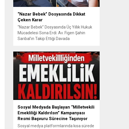
“Nazar Bebek” Dosyasında Dikkat
Çeken Karar
“Nazar Bebek” Dosyasında Üç Yıllık Hukuk
Mücadelesi Sona Erdi: Av. Figen Şahin
Sarıbal’ın Takip Ettiği Davada
Mahkemeden Dikkat Çeken Karar
Avusturya’da başlayan aile uyuşmazlığı
Türkiye’de uluslararası hukuk boyutlarıyla
görüldü BURSA – Avusturya’da başlayan
ve Türkiye’de yaklaşık üç yıl boyunca
devam eden “Nazar Bebek” dosyasında
yargılama süreci tamamlandı. Bursa 3.
Aile...
Sosyal Medyada Başlayan “Milletvekili
Emekliliği Kaldırılsın” Kampanyası
Resmi Başvuru Sürecine Taşınıyor
Sosyal medya platformlarında kısa sürede