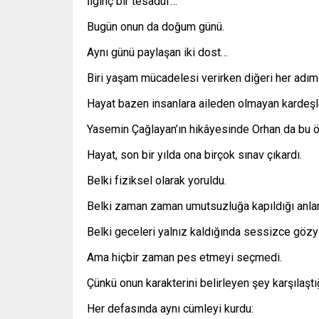
İlginç bir tesadüf…
Bugün onun da doğum günü.
Aynı günü paylaşan iki dost…
Biri yaşam mücadelesi verirken diğeri her adı
Hayat bazen insanlara aileden olmayan kardeşl
Yasemin Çağlayan’ın hikâyesinde Orhan da bu öz
Hayat, son bir yılda ona birçok sınav çıkardı.
Belki fiziksel olarak yoruldu.
Belki zaman zaman umutsuzluğa kapıldığı anlar
Belki geceleri yalnız kaldığında sessizce göz
Ama hiçbir zaman pes etmeyi seçmedi.
Çünkü onun karakterini belirleyen şey karşılaştığ
Her defasında aynı cümleyi kurdu: