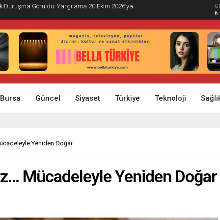
İlk Duruşma Görüldü: Yargılama 20 Ekim 2026’ya
G
6
Bursa
Güncel
Siyaset
Türkiye
Teknoloji
Sağlı
ücadeleyle Yeniden Doğar
az… Mücadeleyle Yeniden Doğar