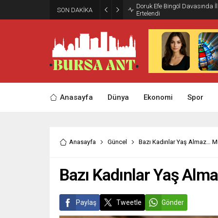
Doruk Efe Bingöl Davasında 
SON DAKİKA
Ertelendi
Anasayfa
Dünya
Ekonomi
Spor
Anasayfa
Güncel
Bazı Kadınlar Yaş Almaz… M
Bazı Kadınlar Yaş Alm
Paylaş
Tweetle
Gönder