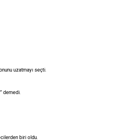
fonunu uzatmayı seçti.
.” demedi.
ilerden biri oldu.