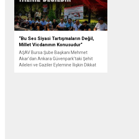
Senle...
“Bu Ses Siyasi Tartışmaların Değil,
Millet Vicdanının Konusudur”
AŞAV Bursa Şube Başkanı Mehmet
Akar’dan Ankara Güvenpark’taki Şehit
Aileleri ve Gaziler Eylemine İlişkin Dikkat
Çeken Açıklama… BURSA – Anadolu Şehit
Aileleri Gazileri ve Güvenlik Korucuları
(AŞAV) Vakfı Bursa Şube Başkanı Mehmet
Akar, Ankara Güvenpark’ta günlerdir
devam eden şehit aileleri ve gazilerin
eylemlerine ilişkin kapsamlı bir yazılı basın
açıklaması yayımladı....