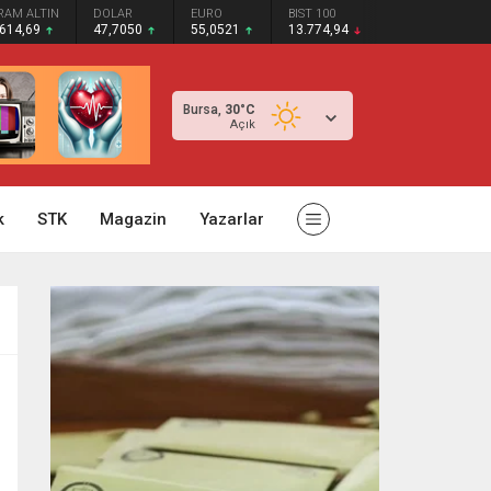
RAM ALTIN
DOLAR
EURO
BIST 100
.614,69
47,7050
55,0521
13.774,94
Bursa,
30
°C
Açık
k
STK
Magazin
Yazarlar