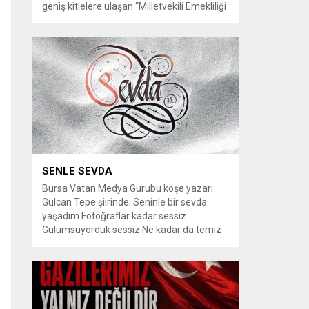
geniş kitlelere ulaşan “Milletvekili Emekliliği
Kaldırılsın” kampanyası, yeni bir aşamaya
geçiyor. Kampanyayı destekleyen
vatandaşlar, milletvekillerine tanınan
emeklilik haklarının yeniden düzenlenmesi
talebiyle TBMM Dilekçe Komisyonu ve
Cumhurbaşkanlığı İletişim Merkezi
(CİMER) üzerinden resmi başvurular
yapılması çağrısında bulunuyor. Son
dönemde sosyal medya platformlarında
en çok konuşulan konular arasında...
SENLE SEVDA
Bursa Vatan Medya Gurubu köşe yazarı
Gülcan Tepe şiirinde; Seninle bir sevda
yaşadım Fotoğraflar kadar sessiz
Gülümsüyorduk sessiz Ne kadar da temiz
habersiz Adını Rüzgar koydum Geldiğinde
Bahardı için Gidişinde sonbahar oldum Bir
bakışın yetiyordu gözlerime Dünyayı
tutturmaya ben de Kalbim Sen Diye çırpınıp
duruyordu Zamana yarışıyordu inat Hayata