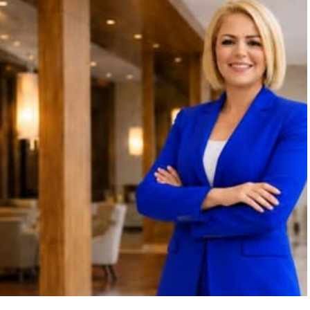
“Engellilik Bir Eksiklik Değil,
Adalet Meselesidir”