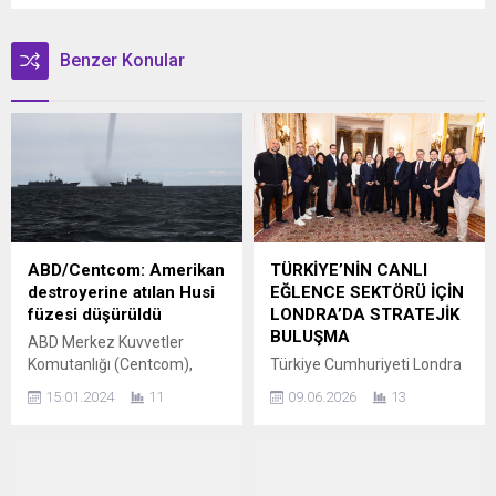
Benzer Konular
ABD/Centcom: Amerikan
TÜRKİYE’NİN CANLI
destroyerine atılan Husi
EĞLENCE SEKTÖRÜ İÇİN
füzesi düşürüldü
LONDRA’DA STRATEJİK
BULUŞMA
ABD Merkez Kuvvetler
Komutanlığı (Centcom),
Türkiye Cumhuriyeti Londra
ABD savaş uçaklarının,
Büyükelçisi Osman Koray
15.01.2024
11
09.06.2026
13
Pazar günü Yemen’deki
Ertaş ve BKM CEO’su
Husi militanlarının
Zümrüt Arol’un ev
bulunduğu bölgelerden
sahipliğinde, Türkiye Turizm
Kızıldeniz’in güneyinde
Tanıtım ve Geliştirme