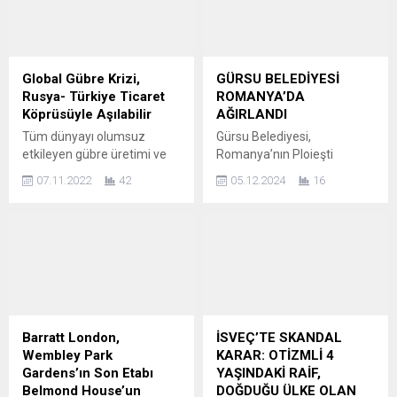
görev yapan bir ABD
Ajansı’nın (TGA) desteğiyle
destroyerine ateşlenen bir
Türkiye ve Birleşik Krallık
gemisavar seyir füzesini
canlı müzik sektörünün
düşürdüğünü açıkladı. Husi
önde gelen isimleri
saldırısı, ABD ve Birleşik
Londra’da bir araya geldi.
Global Gübre Krizi,
GÜRSU BELEDİYESİ
Krallık’ın Kızıldeniz’deki
Soldan sağa Hakan
Rusya- Türkiye Ticaret
ROMANYA’DA
gemilere haftalarca süren
Özdemirci (Pozitif),
Köprüsüyle Aşılabilir
AĞIRLANDI
saldırıların ardından Cuma
Batuhan Alioğlu (Pozitif),
Tüm dünyayı olumsuz
Gürsu Belediyesi,
günü başlattıkları karşı
Levent Dokuzer (Zorlu
etkileyen gübre üretimi ve
Romanya’nın Ploieşti
saldırıların ardından karşılık
PSM), Fatoş Şahin, Cemil
hammadde sevkiyatı
Belediyesi ev sahipliğinde
olarak yapılan...
Demirok...
07.11.2022
42
05.12.2024
16
krizinin aşılmasında Türkiye,
düzenlenen mülteci
jeopolitik konumu ve Rusya
projesinin proje paydaşı
ile devam eden ticareti
olarak Romanya’daki
nedeniyle çözüm için önemli
konferansa katıldı. Belediye
bir aday ülke konumunda
Başkanı Mustafa Işık’ın
yer alıyor. Tarım
konuşmacı olarak yer aldığı
sektöründeki üretimde
konferansta yeni işbirlikleri
verim ve kaliteyi etkileyen
de konuşuldu. Başkan Işık
önemli girdilerden olan
Romanya Belediyesi’nin
Barratt London,
İSVEÇ’TE SKANDAL
gübre, Rusya-Ukrayna
konuğu oldu. Erasmus+
Wembley Park
KARAR: OTİZMLİ 4
savaşının neden olduğu
Projesi “Ukrayna ile
Gardens’ın Son Etabı
YAŞINDAKİ RAİF,
hammadde, ulaşım ve
Dayanışma: Sınırları Aşan
Belmond House’un
DOĞDUĞU ÜLKE OLAN