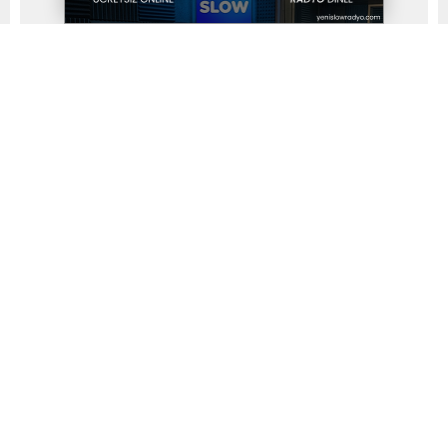
Yayınlama: 08.07.2026
A
A
+
-
Şifresiz takipçi satın alma, hesap güvenliğini riske
atmadan büyümek isteyenlerin ilk tercihi. Editör ekibimiz
şifre talep etmeyen, gerçek hesaptan gönderim yapan ve
SSL sertifikalı en güvenilir 4 siteyi belirledi. Listenin
zirvesinde 14 yıllık BayiGram, 8 yıllık SosyalGram, 10 yıllık
PopiGram ve 2014’ten bu yana uluslararası hizmet veren