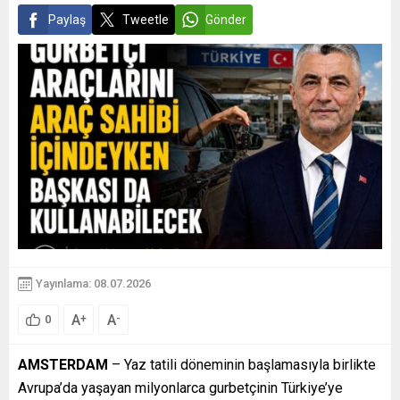
Paylaş
Tweetle
Gönder
Yayınlama: 08.07.2026
A
A
+
-
0
AMSTERDAM
– Yaz tatili döneminin başlamasıyla birlikte
Avrupa’da yaşayan milyonlarca gurbetçinin Türkiye’ye