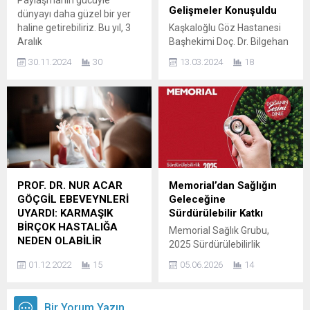
Paylaşmanın gücüyle
üzeri erkekler için önemlidir.
Üyesi Gamze
Gelişmeler Konuşuldu
dünyayı daha güzel bir yer
Beslenme...
Başkent, sigarayı
haline getirebiliriz. Bu yıl, 3
Kaşkaloğlu Göz Hastanesi
bırakmanın fiziksel sağlık
Aralık
Başhekimi Doç. Dr. Bilgehan
üzerindeki olumlu etkilerini
2024 #PaylaşmaGünü‘nde,
Sezgin Asena, Türk
ele alan bir...
30.11.2024
30
13.03.2024
18
birlikte iyilik için harekete
Oftalmoloji Derneği’nin bu yıl
geçiyoruz! LÖSEV olarak, bu
Adana Hilton Otel’de
özel günün bir parçası
gerçekleştirdiği
olmaktan mutluluk
sempozyumda göz içi
duyuyoruz. \’Bağışınız Gönül
lenslerindeki gelişmeler
Bağımız\’ diyerek düzenli
hakkında sunum yaptı.
bağışın önemine dikkat
Gelişen teknolojiyle birlikte
çekiyor ve sizleri de bu
katarakt ve mercek değişim
dayanışmanın bir parçası
ameliyatlarında kullanılan
PROF. DR. NUR ACAR
Memorial’dan Sağlığın
olmaya davet ediyoruz. Siz
göz içi lenslerde da
GÖÇGİL EBEVEYNLERİ
Geleceğine
de paylaşmanın
gelişmeler olduğunu belirten
UYARDI: KARMAŞIK
Sürdürülebilir Katkı
mutluluğuna katılmak...
Doç. Dr. Bilgehan Sezgin
BİRÇOK HASTALIĞA
Memorial Sağlık Grubu,
Asena, yeni teknolojiyle
NEDEN OLABİLİR
2025 Sürdürülebilirlik
üretilen...
Dünya çapında en yaygın
Raporu’nu yayımladı.
01.12.2022
15
05.06.2026
14
görme bozukluğu olan
Sürdürülebilirliği yalnızca
miyopi çocuklarda da görme
çevresel bir sorumluluk
bozukluğunun en önde
olarak değil; medikal
Bir Yorum Yazın