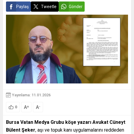
Paylaş
Tweetle
Gönder
Yayınlama: 11.01.2026
A
A
+
-
0
Bursa Vatan Medya Grubu köşe yazarı Avukat Cüneyt
Bülent Şeker
, aşı ve topuk kanı uygulamalarını reddeden