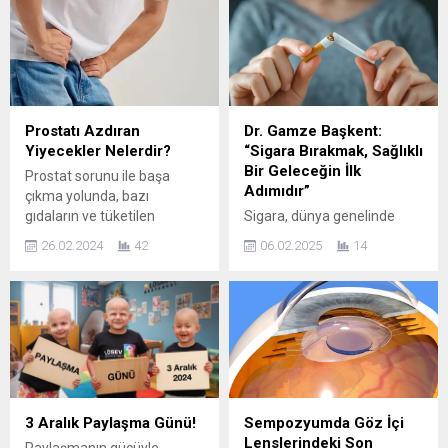
Prostatı Azdıran
Dr. Gamze Başkent:
Yiyecekler Nelerdir?
“Sigara Bırakmak, Sağlıklı
Bir Geleceğin İlk
Prostat sorunu ile başa
Adımıdır”
çıkma yolunda, bazı
gıdaların ve tüketilen
Sigara, dünya genelinde
içeceklerin, sorunu
milyonlarca insanın sağlığını
26.02.2024
42
06.02.2025
14
tetiklediği bilinir. Günlük
tehdit eden en yaygın
rutinler içerisinde ve
alışkanlıkların başında
özellikle tedavi sürecinde,
geliyor. Akciğer kanseri, kalp
tüketilenlere dikkat edilmesi
hastalıkları ve KOAH gibi
önerilir. Vascular Clinic’den
ölümcül rahatsızlıklarla
Dr. Ali Yurtlak, prostatı
doğrudan ilişkilendirilen
azdıran yiyecek ve
sigara, hem yaşam kalitesini
içeceklerle ilgili merak
düşürüyor hem de yaşam
edilenleri cevaplıyor. Prostat
süresini kısaltıyor. İstanbul
3 Aralık Paylaşma Günü!
Sempozyumda Göz İçi
sağlığı, özellikle orta yaş ve
Rumeli Üniversitesi Dr. Öğr.
Lenslerindeki Son