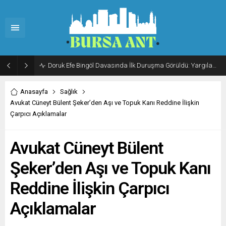
Doruk Efe Bingöl Davasında İlk Duruşma Görüldü: Yargılama 20 Ekim 2026’ya Ertelendi
Anasayfa
Sağlık
Avukat Cüneyt Bülent Şeker’den Aşı ve Topuk Kanı Reddine İlişkin
Çarpıcı Açıklamalar
Avukat Cüneyt Bülent
Şeker’den Aşı ve Topuk Kanı
Reddine İlişkin Çarpıcı
Açıklamalar