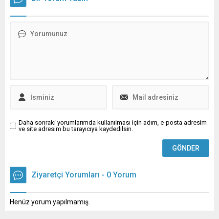
gelen nedeni olarak
mükemmeliyet, hasta
karşımıza çıkıyor. 2010
deneyimi, teknoloji, bilimsel
yılında dünya nüfusunun
üretim, insan odaklı kurum
yüzde 27’sinde miyopik
kültürü ve toplumsal faydayı
kırma bozukluğu mevcuttu.
kapsayan bütüncül bir sağlık
Bu oranın 2050 yılında
yaklaşımı olarak ele alan
yüzde 52’ye kadar çıkacağı
Memorial Sağlık Grubu,
ve yüksek miyopi oranının
2025 Sürdürülebilirlik
da yüzde 10’lara ulaşacağı
Raporu’nu yayımladı. GRI
tahmin ediliyor. Yüksek
Standartları doğrultusunda
miyopinin sadece...
hazırlanan rapor;
Memorial’ın 2025...
Daha sonraki yorumlarımda kullanılması için adım, e-posta adresim
ve site adresim bu tarayıcıya kaydedilsin.
Ziyaretçi Yorumları - 0 Yorum
Henüz yorum yapılmamış.