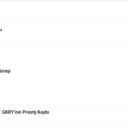
ı
Güreşi
: GKRY’nin Prestij Kaybı