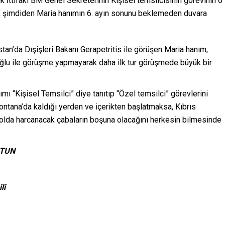
k İttifakı BM Genel Sekreterinin Kişisel temsilcisinin görevinin 6
da, şimdiden Maria hanımın 6. ayın sonunu beklemeden duvara
stan’da Dışişleri Bakanı Gerapetritis ile görüşen Maria hanım,
loğlu ile görüşme yapmayarak daha ilk tur görüşmede büyük bir
nımı “Kişisel Temsilci” diye tanıtıp “Özel temsilci” görevlerini
tana’da kaldığı yerden ve içerikten başlatmaksa, Kıbrıs
yolda harcanacak çabaların boşuna olacağını herkesin bilmesinde
 ATUN
li