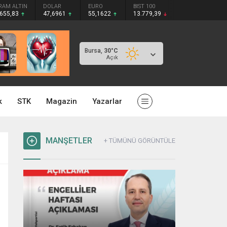
RAM ALTIN
DOLAR
EURO
BIST 100
.655,83
47,6961
55,1622
13.779,39
Bursa,
30
°C
Açık
k
STK
Magazin
Yazarlar
MANŞETLER
+ TÜMÜNÜ GÖRÜNTÜLE