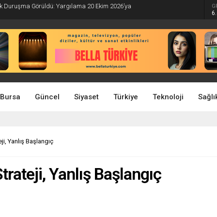
İlk Duruşma Görüldü: Yargılama 20 Ekim 2026’ya
G
6
Bursa
Güncel
Siyaset
Türkiye
Teknoloji
Sağlı
eji, Yanlış Başlangıç
trateji, Yanlış Başlangıç