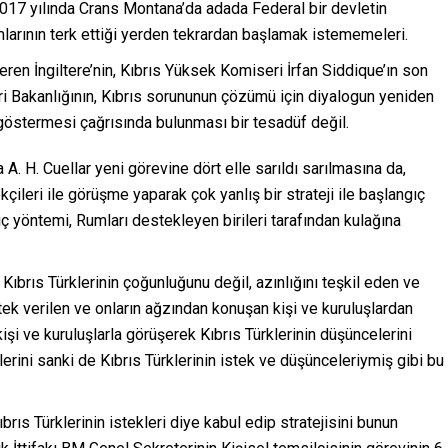
 2017 yılında Crans Montana’da adada Federal bir devletin
larının terk ettiği yerden tekrardan başlamak istememeleri.
teren İngiltere’nin, Kıbrıs Yüksek Komiseri İrfan Siddique’ın son
eri Bakanlığının, Kıbrıs sorununun çözümü için diyalogun yeniden
 göstermesi çağrısında bulunması bir tesadüf değil.
A. H. Cuellar yeni görevine dört elle sarıldı sarılmasına da,
ileri ile görüşme yaparak çok yanlış bir strateji ile başlangıç
gıç yöntemi, Rumları destekleyen birileri tarafından kulağına
 Kıbrıs Türklerinin çoğunluğunu değil, azınlığını teşkil eden ve
tek verilen ve onların ağzından konuşan kişi ve kuruluşlardan
i ve kuruluşlarla görüşerek Kıbrıs Türklerinin düşüncelerini
lerini sanki de Kıbrıs Türklerinin istek ve düşünceleriymiş gibi bu
ıbrıs Türklerinin istekleri diye kabul edip stratejisini bunun