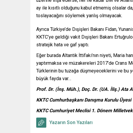
üzerine inşa ederse, her ne kadar BM ve Atlanti
ay ile kısıtlı olduğunu kabul etmemiş olsalar 
toslayacağını söylemek yanlış olmayacak.
Ayrıca Türkiye’de Dışişleri Bakanı Fidan, Yunani
KKTC’ye geldiği vakit Dışişleri Bakanı Ertuğru
stratejik hata ve gaf yaptı.
Eğer burada Altantik İttifakı’nın niyeti, Maria ha
yaptırmaksa ve müzakereleri 2017’de Crans Mon
Türklerinin bu tuzağa düşmeyeceklerini ve bu 
büyük fayda var…
Prof. Dr. (İnş. Müh.), Doç. Dr. (UA. İliş.) Ata
KKTC Cumhurbaşkanı Danışma Kurulu Üyesi
KKTC Cumhuriyet Meclisi 1. Dönem Milletveki
Yazarın Son Yazıları