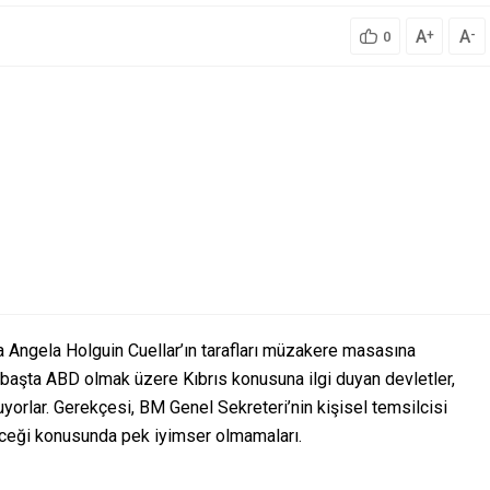
A
A
+
-
0
a Angela Holguin Cuellar’ın tarafları müzakere masasına
 başta ABD olmak üzere Kıbrıs konusuna ilgi duyan devletler,
uyorlar. Gerekçesi, BM Genel Sekreteri’nin kişisel temsilcisi
receği konusunda pek iyimser olmamaları.