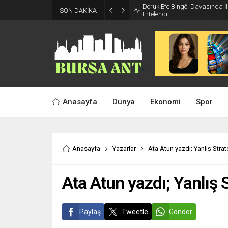
Doruk Efe Bingöl Davasında 
SON DAKİKA
Ertelendi
Anasayfa
Dünya
Ekonomi
Spor
Anasayfa
Yazarlar
Ata Atun yazdı; Yanlış Strat
Ata Atun yazdı; Yanlış S
Paylaş
Tweetle
Gönder