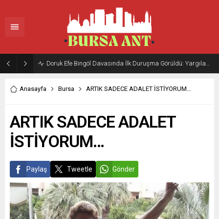
Doruk Efe Bingöl Davasında İlk Duruşma Görüldü: Yargılama 20 Ekim 2026’ya Ertelendi
Anasayfa
Bursa
ARTIK SADECE ADALET İSTİYORUM…
ARTIK SADECE ADALET
İSTİYORUM…
Paylaş
Tweetle
Gönder