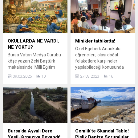
Belediye Başkanı Ekrem
çerçevesinde ilan
İmamoğlu bu sorgulamadan
açılmaksızın pazarlık usulü
sonra siyasette pik yaparmı
ile toplamda 1.264.268,00
Yurttaşlar birlikte “Ya İstiklâl,
TL bedel ile Burulaş’ a ihale
ya Ölüm” diyor, Gazi
edilerek sözleşmeleri
Mustafa Kemal ATATÜRK,
akdedilmiştir. Anılan
rahmet, minnetle anıyoruz.
sözleşmelerin tamamında
OKULLARDA NE VARDI,
Minikler tatbikatta!
Aslında biraz tarihe göz
Burulaş’ın sözleşmeye konu
NE YOKTU?
Özel Egeberk Anaokulu
atmamız gerekiyor yakın
işletim...
Bursa Vatan Medya Gurubu
öğrencileri, olası doğal
geçmiş...
köşe yazarı Zeki Baştürk
felaketlere karşı neler
makalesinde; Milli Eğitim
yapılabileceği konusunda
Bakani Yusuf Tekin bir
bilgiler edinip, sınıfta mini bir
09.03.2026
10
27.03.2023
16
açıklamasında, “Bizden
tatbikat gerçekleştirdiler.
önce okullarda tuvalet
Türkiye’yi yasa boğan
yoktu” dedi. Bir tümce…
deprem felaketinin ardından
Ama insanın belleğini
bölgedeki kardeşlerine el
byoklayan, geçmişiyle
uzatan Özel Egeberk
konuşmasına neden olan bir
Anaokulu öğrencileri,
tümce. Ben o geçmişte
topladıkları oyuncakları
okumuş insanlardan biriyim.
göndermişti. Bu kez de
Ve anımsıyorum. Bizim
deprem başta olmak üzere
Bursa’da Ayvalı Dere
Gemlik’te Skandal Tablo!
okuduğumuz okullarda
olası doğal felaketlere karşı
Yeşil-Kırmızıya Boyandı!
Pislik Denize Sorumlular