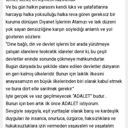
Ve bu gün halkın parasını kendi lüks ve şatafatlarına
harcayıp halka yoksulluğu halka reva gören gereksiz bir
kuruma dönüşen Diyanet İşlerinin Atamızı ve laik düzeni
yok sayan densizliğine karşın söylediği anlamlı ve yol
gösteren sözlere:
“Dine bağlı, din ve devlet işlerini bir arada yürütmeye
çalışan idarelere teokratik idareler denir ki, bu çeşit
devletler eninde sonunda çökmeye mahkumdurlar.
Bugün dünyada bu şekilde idare edilen devletler dünyanın
en geri kalmış ülkeleridir. Bunun için laiklik ilkesini
anayasamızın en büyük ilkelerinden biri olarak kabul etmek
ve buna dört elle sarılmak gerekir.”
İşte gerçek ve vaz geçilmeyecek “ADALET” budur…
Bunun için ben artık ilk önce ADALET istiyorum.
Sevgiyle saygıyla, eşit yurttaşlar olarak barış ve kardeşlik
duyguları ile insanca, onurluca, özgürce, haksızlıklara ve
hukuksuzluklara izin vermeden yaşayalım ve yaşatalım.