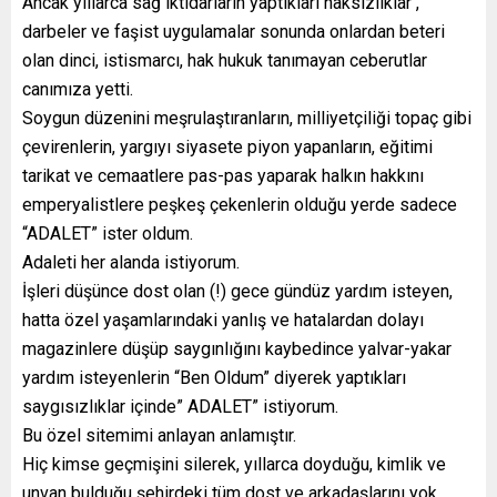
Ancak yıllarca sağ iktidarların yaptıkları haksızlıklar ,
darbeler ve faşist uygulamalar sonunda onlardan beteri
olan dinci, istismarcı, hak hukuk tanımayan ceberutlar
canımıza yetti.
Soygun düzenini meşrulaştıranların, milliyetçiliği topaç gibi
çevirenlerin, yargıyı siyasete piyon yapanların, eğitimi
tarikat ve cemaatlere pas-pas yaparak halkın hakkını
emperyalistlere peşkeş çekenlerin olduğu yerde sadece
“ADALET” ister oldum.
Adaleti her alanda istiyorum.
İşleri düşünce dost olan (!) gece gündüz yardım isteyen,
hatta özel yaşamlarındaki yanlış ve hatalardan dolayı
magazinlere düşüp saygınlığını kaybedince yalvar-yakar
yardım isteyenlerin “Ben Oldum” diyerek yaptıkları
saygısızlıklar içinde” ADALET” istiyorum.
Bu özel sitemimi anlayan anlamıştır.
Hiç kimse geçmişini silerek, yıllarca doyduğu, kimlik ve
unvan bulduğu şehirdeki tüm dost ve arkadaşlarını yok