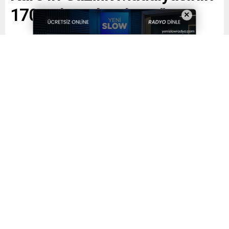
170. Yılı Kutlu Olsun!”
×
Paylaş
Tweetle
Gönder
Yayınlama: 30.09.2025
A
A
+
-
0