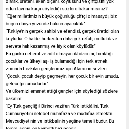
olarak, üreteni, eken biçeni, köylüsünü ve çiftçisini yok
eden tavrına karşı söylediği sözlere bakar mısınız?
“Eğer milletimizin büyük çoğunluğu çiftçi olmasaydı, biz
bugün dünya yüzünde bulunmayacaktık.”
“Türkiye’nin gerçek sahibi ve efendisi, gerçek üretici olan
köylüdür. O halde, herkesten daha çok refah, mutluluk ve
servete hak kazanmış ve lâyık olan köylüdür.”
Bu günkü ceberut ve adil olmayan iktidarın aç bıraktığı
çocuklar ve ülkeyi aş- iş bulamadığı için terk etmek
zorunda bırakılan gençlerimiz için Atamızın sözleri:
“Çocuk, çocuk deyip geçmeyin, her çocuk bir evin umudu,
geleceğin umududur.”
Ve ülkemizi emanet ettiği gençler için söylediği sözlere
bakalım:
“Ey Türk gençliği! Birinci vazifen Türk istiklâlini, Türk
Cumhuriyetini ilelebet muhafaza ve müdafaa etmektir.
Mevcudiyetinin ve istikbalinin yegâne temeli budur. Bu
temel, senin, en kıymetli hazinendir.