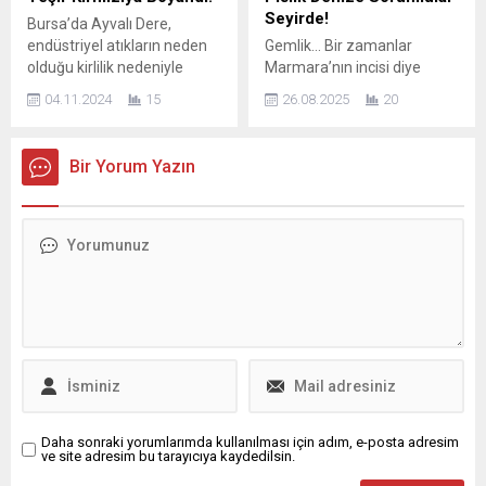
yalnızca tuvalet yoktu;
nasıl hazırlık yapılacağı
Seyirde!
Bursa’da Ayvalı Dere,
yaşam vardı....
konusunda...
endüstriyel atıkların neden
Gemlik… Bir zamanlar
olduğu kirlilik nedeniyle
Marmara’nın incisi diye
rengarek akmaya başladı.
anılan bu güzel ilçe, bugün
04.11.2024
15
26.08.2025
20
Uludağ Üniversitesi’nden
çamur, kanalizasyon ve
uzmanlar, kirli suyun
pislik kokusuyla anılıyor.
bölgedeki tarım arazilerini
Yazın ortasında, sahile akan
Bir Yorum Yazın
olumsuz etkilediğini ve
bu rezil görüntüleri tüm
insan sağlığını tehdit ettiğini
Gemlikliler izliyor. Ama asıl
belirtiyor. Bursa’da 5
acı olan ne biliyor musunuz?
mahalleden geçerek Nilüfer
Gemlik Belediye Başkanı
Çayı ile birleşen Ayvalı Dere,
Şükrü Deviren yalnızca
gökkuşağının renkleriyle
seyrediyor!Bursa Büyükşehir
akmaya başladı. Deredeki
Belediye Başkanı Mustafa
kirliliğin beslediği Bursa
Bozbey’in ise umurunda bile
Ovası’ndaki tarım arazilerini
değil! 130...
de...
Daha sonraki yorumlarımda kullanılması için adım, e-posta adresim
ve site adresim bu tarayıcıya kaydedilsin.