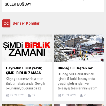
GÜLER BUĞDAY
Benzer Konular
Hayrettin Bulut yazdı;
Uludağ Sil Baştan mı!
ŞİMDİ BİRLİK ZAMANI
Uludağ Milli Parkı sınırları
Köşe yazarımız Hayrettin
içinde 5 farklı lokasyonda
Bulut makalesinde; Sevgili
çeşitli işletim işleri ve
okurlarım, bugünü biraz
telesiyej tesislerinin işletim
tarihle kıyaslasak acaba
işleri Doğa Koruma ve Milli
22.03.2025
39
11.03.2023
21
doğru olur mu. İstanbul
Parklar 2. Bölge
Büyükşehir Belediyesi
Müdürlüğü’ne verilen yetki