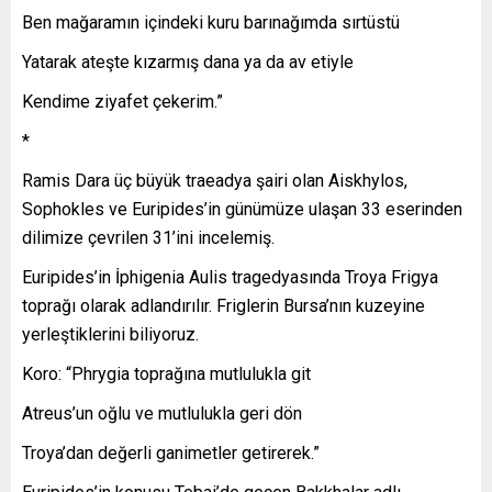
Ben mağaramın içindeki kuru barınağımda sırtüstü
Yatarak ateşte kızarmış dana ya da av etiyle
Kendime ziyafet çekerim.”
*
Ramis Dara üç büyük traeadya şairi olan Aiskhylos,
Sophokles ve Euripides’in günümüze ulaşan 33 eserinden
dilimize çevrilen 31’ini incelemiş.
Euripides’in İphigenia Aulis tragedyasında Troya Frigya
toprağı olarak adlandırılır. Friglerin Bursa’nın kuzeyine
yerleştiklerini biliyoruz.
Koro: “Phrygia toprağına mutlulukla git
Atreus’un oğlu ve mutlulukla geri dön
Troya’dan değerli ganimetler getirerek.”