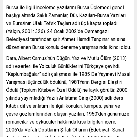
Bursa ile ilgili inceleme yazılarını Bursa Üçlemesi genel
başlığı altında Saklı Zamanlar, Düş Kazıları-Bursa Yazıları
ve Bursa’nın Ufak Tefek Taşları adlı üç kitapta topladı.
(Yalçın, 2001: 326). 24 Ocak 2002’de Osmangazi
Belediyesi tarafından şair Ahmet Hamdi Tanpınar anısına
düzenlenen Bursa konulu deneme yarışmasında ikinci oldu.
Dara, Albert Camus’nün Düğün, Yaz ve Mutlu Ölüm (2013)
adlı eserleri ile Yolculuk Günlükleri’ni Türkçeye çevirdi.
“Kaplumbağalar” adlı çalışması ile 1985 De Yayı­nevi Masal
Yarışması üçüncülük ödülünü; 1981Yarın Dergisi Eleştiri
Ödülü (Toplum Kitabevi Özel Ödülü)’ne layık görülür. 2000
yılında yayımladığı Yazılı Anlatıma Giriş (2000) adlı ders
kitabı; dil ve anlatım ile ilgili konuları, kampüs, şehir ve
çevre gözlemlerinden oluşan yazıları, 1950’den günümüze
romancılar ve öykücüler hakkında kısa bilgileri içerir.
2006’da Vefalı Dostlarım Şifalı Otlarım (Edebiyat- Sanat