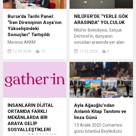
Bursa’da Tarihi Panel:
NİLÜFER’DE “YERLE GÖK
“İran Direnişinin Asya’nın
ARASINDA” YOLCULUK
Yükselişindeki
Nilüfer Belediyesi, Selçuk
Sonuçları” Tartışıldı
Demirel’in, dünyanın
Merinos AKKM
sorunları arasında yer alan
Hüdavendigar Salonu,
iklim krizi ile ilgili
12.05.2026
12
11.02.2025
6
uluslararası ilişkiler ve
eserlerinden oluşan “Yerle
bölgesel güvenlik konularına
Gök Arasında” isimli sergiye
dair önemli bir panelin
ev sahipliği yapıyor.
adresi oldu. Panel, Vatan
Sanatçının kendine özgü
Partisi öncülüğünde
mizahi bakış açısıyla ele
düzenlendi ve geniş bir
aldığı eserleri, 16 Mart’a
katılımla gerçekleşti.
kadar Meteor Balat
Panelde, Vatan Partisi Genel
Kültürevi’nde izlenebilecek.
Başkanı Doğu Perinçek, 24.
Nilüfer Belediyesi, İstanbul
İNSANLARIN DİJİTAL
Ayla Ağaoğlu’ndan
Dönem İstanbul Milletvekili
Fransız Kültür Merkezi ve
ORTAMDA FARKLI
Anlamlı Kitap Tanıtımı ve
Ali Özgündüz, İran İslam
Bursa Türk-Fransız Alliance
MEKÂNLARDA BİR
İmza Günü
Cumhuriyeti
Française...
ARAYA GELİP
13 Aralık 2025 Cumartesi
Konsolosluğu’ndan
SOSYALLEŞTİKLERİ
günü İstanbul Beylikdüzü
Abolghasem Tahmasebi ve
gather-in’DE OCAK AYI