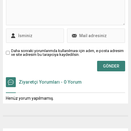
sevenleriyle buluştu! 21
Küratör Günsu Saraçoğlu;
Haziran Çarşamba akşamı
“Tuğba Küçükbahar’ın
Atatürk Meydanı’nda
seramik sergisi, izleyiciyi
gerçekleşen konserde Yeni
yaşamın kökenleri ile insanın
Türkü, Fırtına, Telli Telli,
içsel labirentleri arasında
Yedikule, Yeşilmişik, Bana
savrulan...
Bir Masal Anlat Baba,
Yağmurun Elleri, Vira Vira,
Aşk Yeniden, Karanfil,
Daha sonraki yorumlarımda kullanılması için adım, e-posta adresim
ve site adresim bu tarayıcıya kaydedilsin.
Olmasa Mektubun,...
Ziyaretçi Yorumları - 0 Yorum
Henüz yorum yapılmamış.