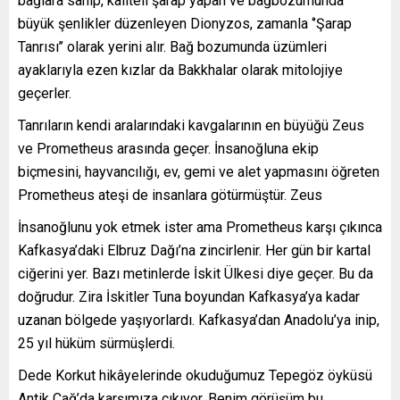
bağlara sahip, kaliteli şarap yapan ve bağbozumunda
büyük şenlikler düzenleyen Dionyzos, zamanla ‘’Şarap
Tanrısı’’ olarak yerini alır. Bağ bozumunda üzümleri
ayaklarıyla ezen kızlar da Bakkhalar olarak mitolojiye
geçerler.
Tanrıların kendi aralarındaki kavgalarının en büyüğü Zeus
ve Prometheus arasında geçer. İnsanoğluna ekip
biçmesini, hayvancılığı, ev, gemi ve alet yapmasını öğreten
Prometheus ateşi de insanlara götürmüştür. Zeus
İnsanoğlunu yok etmek ister ama Prometheus karşı çıkınca
Kafkasya’daki Elbruz Dağı’na zincirlenir. Her gün bir kartal
ciğerini yer. Bazı metinlerde İskit Ülkesi diye geçer. Bu da
doğrudur. Zira İskitler Tuna boyundan Kafkasya’ya kadar
uzanan bölgede yaşıyorlardı. Kafkasya’dan Anadolu’ya inip,
25 yıl hüküm sürmüşlerdi.
Dede Korkut hikâyelerinde okuduğumuz Tepegöz öyküsü
Antik Çağ’da karşımıza çıkıyor. Benim görüşüm bu