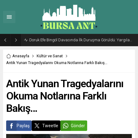
Doruk Efe Bingöl Davasında İlk Duruşma Görüldü: Yargılama 20 Ekim 2026’ya Ertelendi
Anasayfa
Kültür ve Sanat
Antik Yunan Tragedyalarını Okuma Notlarına Farklı Bakış…
Antik Yunan Tragedyalarını
Okuma Notlarına Farklı
Bakış…
Paylaş
Tweetle
Gönder