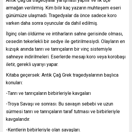
Antik Çağ’da tragedyalar yarışması yapılır ve ilk üçe
armağan verilirmiş. Kim bilir kaç yazarın muhteşem eseri
günümüze ulaşmadı. Tragedyalar da önce sadece koro
varken daha sonra oyuncular da dahil edilmiş.
İlginç olan öldürme ve intiharların sahne gerisinde olması,
cesedin tekerlekli bir sedye ile getirilmesiydi. Olayların en
kızışık anında tanrı ve tanrıçaların bir vinç sistemiyle
sahneye indirilmeleri. Eserlerde mesajı koro veya korobaşı
iletir, gerekli uyarıyı yapar.
Kitaba geçersek: Antik Çağ Grek tragedyalarının başlıca
konuları:
-Tanrı ve tanrıçaların birbirleriyle kavgaları
-Troya Savaşı ve sonrası. Bu savaşın sebebi ve uzun
sürmesi tanrı ve tanrıçaların taraf tutması ve birbirleriyle
kavgalarıdır.
-Kentlerin birbirleriyle olan savaşları.