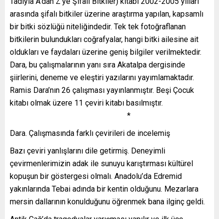
Tadıyla A’dan Z’ye Şifalı Bitkiler) kitabı 2002-2005 yılları
arasında şifalı bitkiler üzerine araştırma yapılan, kapsamlı
bir bitki sözlüğü niteliğindedir. Tek tek fotoğraflanan
bitkilerin bulundukları coğrafyalar, hangi bitki ailesine ait
oldukları ve faydaları üzerine geniş bilgiler verilmektedir.
Dara, bu çalışmalarının yanı sıra Akatalpa dergisinde
şiirlerini, deneme ve eleştiri yazılarını yayımlamaktadır.
Ramis Dara’nın 26 çalışması yayınlanmıştır. Beşi Çocuk
kitabı olmak üzere 11 çeviri kitabı basılmıştır.
*
Dara. Çalışmasında farklı çevirileri de incelemiş
Bazı çeviri yanlışlarını dile getirmiş. Deneyimli
çevirmenlerimizin adak ile sunuyu karıştırması kültürel
kopuşun bir göstergesi olmalı. Anadolu’da Edremid
yakınlarında Tebai adında bir kentin olduğunu. Mezarlara
mersin dallarının konulduğunu öğrenmek bana ilginç geldi.