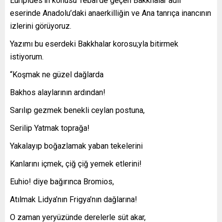
Euripides’in konusu Tebai’de geçen Bakkhalar adlı
eserinde Anadolu’daki anaerkilliğin ve Ana tanrıça inancının
izlerini görüyoruz.
Yazımı bu eserdeki Bakkhalar korosu;yla bitirmek
istiyorum.
“Koşmak ne güzel dağlarda
Bakhos alaylarının ardından!
Sarılıp gezmek benekli ceylan postuna,
Serilip Yatmak toprağa!
Yakalayıp boğazlamak yaban tekelerini
Kanlarını içmek, çiğ çiğ yemek etlerini!
Euhio! diye bağırınca Bromios,
Atılmak Lidya’nın Frigya’nın dağlarına!
O zaman yeryüzünde derelerle süt akar,