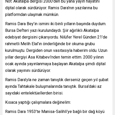
Not: Akatalpa dergisi 2000’den bu yana yayın hayatını
dijital olarak sürdürüyor. Ramis Dara’nın yazılarına bu
platformdan ulaşmak mümkün.
Ramis Dara Bey’in ismini iki binli yılların başında duydum.
Bursa Defteri yazı kurulundaydı. Şiir ağırlıklı Akatalpa
edebiyat dergisini çıkarıyordu. Nilüfer Yerel Günden 21’de
rahmetli Melih Elal’ın önderliğinde bir okuma grubu
kurulmuştu. Dergiden onun vasıtasıyla haberim oldu. Uzun
yıllar dergiyi Asa Kitabevi’nden temin ettim. 2000 yılının
ocak ayında yayınlanmaya başlayan Akatalpa şimdi dijital
olarak yayınını sürdürüyor.
Ramis Dara’yla ne zaman tanıştık derseniz geçen yıl şubat
ayında Tahtakale buluşmalarında tanıştık. Bursa’daki az
sayıdaki entelektüellerden birisi.
Kısaca yaptığı çalışmalara değinelim:
Ramis Dara 1953’te Manisa-Salihli’ye bağlı bir dağ köyü