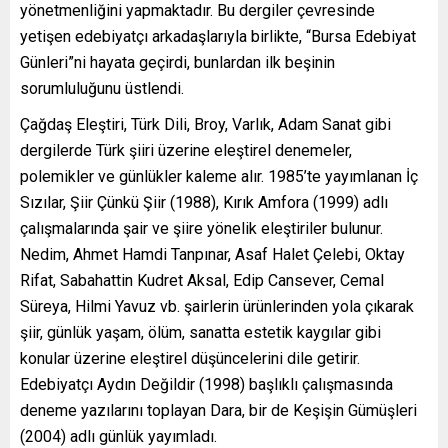
yönetmenliğini yapmaktadır. Bu dergiler çevresinde
yetişen edebiyatçı arkadaşlarıyla birlikte, “Bursa Edebiyat
Günleri”ni hayata geçirdi, bunlardan ilk beşinin
sorumluluğunu üstlendi.
Çağdaş Eleştiri, Türk Dili, Broy, Varlık, Adam Sanat gibi
dergilerde Türk şiiri üzerine eleştirel denemeler,
polemikler ve günlükler kaleme alır. 1985’te yayımlanan İç
Sızılar, Şiir Çünkü Şiir (1988), Kırık Amfora (1999) adlı
çalışmalarında şair ve şiire yönelik eleştiriler bulunur.
Nedim, Ahmet Hamdi Tanpınar, Asaf Halet Çelebi, Oktay
Rifat, Sabahattin Kudret Aksal, Edip Cansever, Cemal
Süreya, Hilmi Yavuz vb. şairlerin ürünlerinden yola çıkarak
şiir, günlük yaşam, ölüm, sanatta estetik kaygılar gibi
konular üzerine eleştirel düşüncelerini dile getirir.
Edebiyatçı Aydın Değildir (1998) başlıklı çalışmasında
deneme yazılarını toplayan Dara, bir de Keşişin Gümüşleri
(2004) adlı günlük yayımladı.