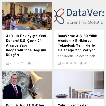
31 Yıllık Bekleyişte Yeni
DataVerse A.Ş. 30 Yıllık
Dönem! S.S. Çevik 94
Akademik Birikim ve
Arsa ve Yapı
Teknolojik Yeniliklerle
Kooperatifi’nde Değişim
Geleceğe Yön Veriyor
Rüzgârı
Yeniliklerle Geleceğe Yön
Antalya’da 1994 yılında ev
Veriyor 2022 yılında, Prof. Dr.
25.06.2025
101
25.10.2024
20
sahibi olma umuduyla
Atilla Halil Elhan ve Doç.
kurulan S.S. Çevik 94 Arsa
Dr. Can Ateş , Doç. Dr. Beyza
ve Yapı Kooperatifi, olağan
Doğanay tarafından Ankara
genel kurul toplantısını
Üniversitesi Teknokent’te
gerçekleştirdi. Antalya
kurulan DataVerse A.Ş.,
Uygulama Oteli’nde yoğun
akademik tecrübeleriyle
katılımla gerçekleşen
fark yaratan bir teknoloji ve
toplantı, kooperatifin
araştırma firmasıdır. 30 yılı
kaderini değiştirecek
aşkın süre boyunca bilimsel
Doç. Dr. Işıl: TCMB’den
Yatırım yapmaktan