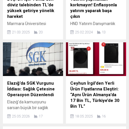
kararların alındığı bir dönüm
çalışmalara rehberlik eden
döviz talebinden TL’de
korkmayın! Enflasyonla
noktası oldu. Yeni Yönetim
bu üç akademisyen, on binin
yüksek getiriye yönelik
yatırım yaparak başa
Göreve Başladı Divan
üzerinde araştırmaya
hareket
çıkın
Başkanlığı’nı Nilgün Erdem’in
danışmanlık yapmış, sayısız
Marmara Üniversitesi
HND Yatırım Danışmanlık
yürüttüğü genel kurulda
kurs ve çalıştay...
Finansal Bilimler Fakültesi
Yönetim Kurulu Başkanı
yapılan seçimli oylama...
21.03.2025
20
25.02.2024
13
Öğretim Üyesi Gökhan Işıl,
Hande Yörükoğlu, yüksek
Türkiye Cumhuriyeti Merkez
enflasyonla başa çıkmanın
Bankası’nın (TCMB) gecelik
yollarına dair tüyolar verdi.
borç verme faizini yüzde
Yüksek enflasyonla
46’ya yükseltmesini,
mücadele eden Türkiye’de
“TCMB’nin döviz talebinden
yatırım yapmak isteyenler
tekrar TL’de yüksek getiri
daha temkinli davranırken,
elde etmeye yönelik bir
HND Yatırım Danışmanlık
hareket” diye nitelendirdi.
Yönetim Kurulu Başkanı
Elazığ’da SGK Vurgunu
Ceyhun İrgil’den Yerli
TCMB Para Politikası
Hande Yörükoğlu, konuyla
İddiası: Sağlık Çetesine
Ürün Fiyatlarına Eleştiri:
Kurulu’nun, finansal
ilgili dikkat çeken
Operasyon Düzenlendi
“Aynı Ürün Almanya’da
piyasalardaki gelişmeleri
açıklamalara imza attı.
17 Bin TL, Türkiye’de 30
Elazığ’da kamuoyunu
değerlendirmek üzere
Yüksek enflasyon
Bin TL”
sarsan büyük bir sağlık
düzenlediği ara toplantıda,
döneminde üreticiler fiyat
operasyonunda, Sosyal
Geçmiş dönem CHP Bursa
“gecelik vadede borç...
belirlemekte zorlanırken,
25.05.2026
17
18.05.2025
16
Güvenlik Kurumu’nu
Milletvekili Dr. Ceyhun İrgil,
tüketicilerin...
milyonlarca lira zarara
sosyal medya hesabından