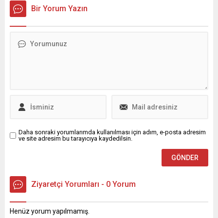
uğrattığı öne sürülen bir
yaptığı paylaşımla
Bir Yorum Yazın
sağlık yapılanmasına yönelik
Türkiye’de satılan yerli
geniş çaplı baskın
üretim çamaşır
gerçekleştirildi. Soruşturma
makinelerinin Almanya’daki
kapsamında aralarında
fiyatlarına kıyasla
hastane yöneticileri,
neredeyse iki kat daha
doktorlar ve hemşirelerin de
pahalı olmasına dikkat çekti.
bulunduğu 23 şüpheli
İrgil, “Almanya’da 18 bin
gözaltına alındı. İddialara
TL’ye satılan çamaşır
göre bazı özel sağlık
makinesi Türkiye’de neden
kuruluşlarında yoğun bakım
30 bin TL? Bu farkın sebebi
ünitelerinde gerçekte hasta
nedir?” diyerek konuyu
bulunmamasına...
kamuoyunun...
Daha sonraki yorumlarımda kullanılması için adım, e-posta adresim
ve site adresim bu tarayıcıya kaydedilsin.
Ziyaretçi Yorumları - 0 Yorum
Henüz yorum yapılmamış.