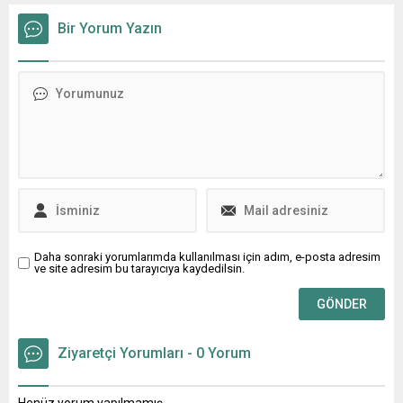
Başkanı Aysel Okumuş, 81 il,
Şehitoğlu, Yıldırım’a bağlı
973 ilçe kadın kolu
Ulus Mahallesi’nde verilen
Bir Yorum Yazın
başkanıyla birlikte iktidarın
yıkım kararına ilişkin yaptığı
hedef tahtasına koyduğu
açıklamasında, “Bizler yerel
Medeni Kanun ile ilgili eş
parlamenter sistemin
zamanlı basın açıklaması
temsilcileri olarak konuyu
yaptı. CHP Bursa İl Kadın
Büyükşehir ve ilçe belediye
Kolları Başkanı Aysel
meclisine taşıyarak buradaki
Okumuş, 81 il, 973 ilçe kadın
adaletsizliği ve mağduriyeti
kolu başkanıyla Medeni
gidereceğiz. ” dedi.
Kanun ile ilgili basın
Bursa’nın Yıldırım İlçesi’ne
açıklaması...
bağlı Ulus Mahallesi’nde
yaşanan kentsel dönüşüm
krizi büyüyerek sürüyor. 30...
Daha sonraki yorumlarımda kullanılması için adım, e-posta adresim
ve site adresim bu tarayıcıya kaydedilsin.
Ziyaretçi Yorumları - 0 Yorum