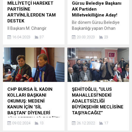
Mehmet Ali Arslan’ın
hatırlata hatırlata yıllar
MİLLİYETÇİ HAREKET
Gürsu Belediye Başkanı
onayıyla, Elazığ Merkez İlçe
sonra hayata geçirmesini
PARTİSİNE
AK Partiden
Başkanlığı görevine Ömer
sağlamış olmaktan
ARTVİNLİLERDEN TAM
Milletvekilliğine Aday!
Vural getirildi. Yeni göreviyle
mutluyum. Ancak belediye
DESTEK
Bir dönem Gürsu Belediye
birlikte Elazığ’da partinin
binasına asılan bu dijital
İl Başkanı M. Cihangir
Başkanlığı yapan Orhan
faaliyetlerini daha da ileriye
panonun “dostlar
Kalkancı, 28’inci Dönem
Özcü; AK Parti’den
taşımayı...
alışverişte”...
16.04.2023
37
20.03.2023
23
Bursa Milletvekili Adayları
milletvekilliği aday adaylığı
Muhammet Tekin ve Rıdvan
için resmi başvurusunu
Kılıçoğlu, Nilüfer İlçe Başkanı
yaptı. Özcü; “Kutlu Dava,
Levent Karakoç, Gemlik İlçe
Güçlü Türkiye, Türkiye
Başkanı M. Emin Öncanbaz
Yüzyılı. İl Seçim İşleri
ve Teşkilat mensuplarıyla
Başkanımız Engin
birlikte Bursa’daki Artvin
Kökçıkaran Bey’e verdiğimiz
Camiası’nın kanaat
başvuru dilekçemizle Ak
önderleriyle bir araya
Parti aday adayı olarak yola
CHP BURSA İL KADIN
ŞEHİTOĞLU, “ULUS
geldiler. Yıldırım Yeşilyayla
çıkmış bulunuyoruz. Tüm
KOLLARI BAŞKANI
MAHALLESİ’NDEKİ
Mahallesi’ndeki programda
milletimize huzur, barış, ve
OKUMUŞ: MEDENİ
ADALETSİZLİĞİ
MHP’ye desteklerini ifade
hoşgörü odaklı bir...
KANUN İÇİN ‘SİL
BÜYÜKŞEHİR MECLİSİNE
eden ARTKAFKON Genel
BAŞTAN’ DİYENLERİ
TAŞIYACAĞIZ”
Başkanı Bahadır...
SİYASETTEN SİLECEĞİZ!
Nilüfer Belediyesi CHP
09.02.2024
13
26.12.2022
17
CHP Bursa Kadın Kolları İl
Meclis Üyesi Mesut