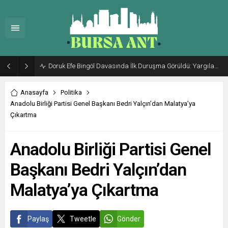
Doruk Efe Bingöl Davasında İlk Duruşma Görüldü: Yargılama 20 Ekim 2026’ya Ertelendi
Anasayfa
Politika
Anadolu Birliği Partisi Genel Başkanı Bedri Yalçın’dan Malatya’ya
Çıkartma
Anadolu Birliği Partisi Genel
Başkanı Bedri Yalçın’dan
Malatya’ya Çıkartma
Paylaş
Tweetle
Gönder