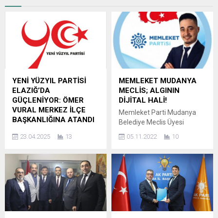
YENİ YÜZYIL PARTİSİ
MEMLEKET MUDANYA
ELAZIĞ’DA
MECLİS; ALGININ
GÜÇLENİYOR: ÖMER
DİJİTAL HALİ!
VURAL MERKEZ İLÇE
Memleket Parti Mudanya
BAŞKANLIĞINA ATANDI
Belediye Meclis Üyesi
Yeni Yüzyıl Partisi,
Mehmet Er; yaptığı
23.04.2025
13
05.11.2022
10
teşkilatlanma çalışmalarını
paylaşımda; Mudanya
aralıksız sürdürerek
Belediye Başkanı’nın 8
Türkiye’nin dört bir yanında
buçuk yıl önceki
güçlü adımlar atmaya
vaatlerinden biri de
devam ediyor. Bu kapsamda
belediyenin gelir ve
Elazığ’da önemli bir atama
giderlerini kalem kalem
gerçekleştirildi. Yeni Yüzyıl
belediye binasına asmaktı.
Partisi Genel Başkanı
Kendisine bu vaadini