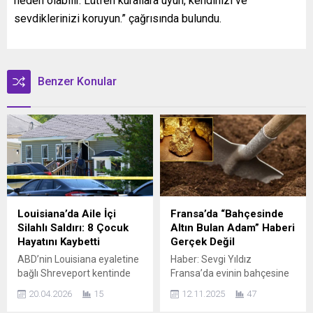
neden olabilir. Lütfen kurallara uyun, kendinizi ve
sevdiklerinizi koruyun.” çağrısında bulundu.
Benzer Konular
Louisiana’da Aile İçi
Fransa’da “Bahçesinde
Silahlı Saldırı: 8 Çocuk
Altın Bulan Adam” Haberi
Hayatını Kaybetti
Gerçek Değil
ABD’nin Louisiana eyaletine
Haber: Sevgi Yıldız
bağlı Shreveport kentinde
Fransa’da evinin bahçesine
sabaha karşı meydana
havuz yaptırmak isteyen bir
20.04.2026
15
12.11.2025
47
gelen silahlı saldırı büyük bir
adamın kazı sırasında 34