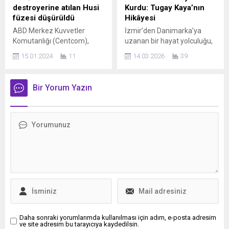
markalarından biri olma
YILDIZ Hamburg Polisi
destroyerine atılan Husi
Kurdu: Tugay Kaya’nın
vizyonuyla temelleri 2019
(Polizei Hamburg)
füzesi düşürüldü
Hikâyesi
yılında Büşra Öztürk
tarafından yapılan
ABD Merkez Kuvvetler
İzmir’den Danimarka’ya
tarafından...
açıklamada, başlatılan
Komutanlığı (Centcom),
uzanan bir hayat yolculuğu,
arama çalışmaları
ABD savaş uçaklarının,
özel sektörde yılların
kapsamında Ranin...
15.01.2024
11
14.03.2026
39
Pazar günü Yemen’deki
tecrübesini biriktiren Tugay
Husi militanlarının
Kaya, çalışma azmi ve yeni
bulunduğu bölgelerden
kültürlere açık yaşam
Bir Yorum Yazın
Kızıldeniz’in güneyinde
tarzıyla yurt dışında kendi
görev yapan bir ABD
düzenini kurdu… 1992
destroyerine ateşlenen bir
yılında İzmir’de dünyaya
gemisavar seyir füzesini
gelen Tugay Kaya, kökleri
düşürdüğünü açıkladı. Husi
Karadeniz’e uzanan bir
saldırısı, ABD ve Birleşik
ailenin ferdi. Aslen
Krallık’ın Kızıldeniz’deki
Samsunlu olan Kaya,
gemilere haftalarca süren
hayatının farklı
saldırıların ardından Cuma
dönemlerinde edindiği
günü başlattıkları karşı
tecrübelerle bugün yurt...
saldırıların ardından karşılık
olarak yapılan...
Daha sonraki yorumlarımda kullanılması için adım, e-posta adresim
ve site adresim bu tarayıcıya kaydedilsin.