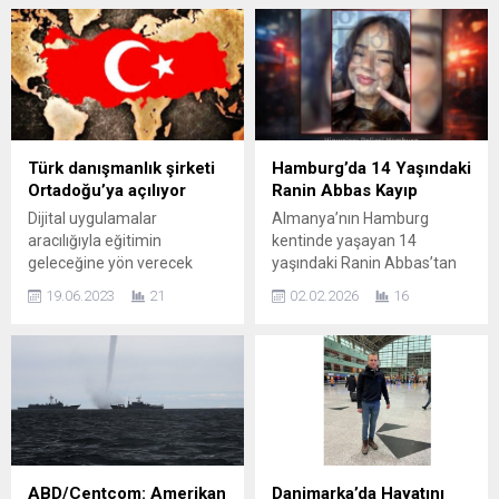
trajediye yol açtı. Polis
milyon TL (yaklaşık 700.000
yetkililerinin açıklamasına
avro) değerinde altın
göre, aile içi anlaşmazlık
bulduğu iddiası, sosyal
ihbarı üzerine olay yerine
medyada geniş yankı
giden ekipler, 10 kişinin
uyandırdı. Ancak yapılan
vurulduğunu tespit etti.
incelemelere göre, söz
Yaralılardan 8’inin hayatını
konusu haber doğrulanmış
kaybettiği bildirildi. HABER
bir kaynakta yer almıyor ve
Türk danışmanlık şirketi
Hamburg’da 14 Yaşındaki
SEVGİ YILDIZ Hayatını
sosyal medyada dolaşan
Ortadoğu’ya açılıyor
Ranin Abbas Kayıp
kaybedenlerin 1 ile 14 yaş
sahte veya mizahi
Dijital uygulamalar
Almanya’nın Hamburg
arasındaki...
içeriklerden biri olarak...
aracılığıyla eğitimin
kentinde yaşayan 14
geleceğine yön verecek
yaşındaki Ranin Abbas’tan
çalışmalar ortaya koyan ve
17 Ocak Cumartesi günü
19.06.2023
21
02.02.2026
16
uluslararası eğitimde köprü
saat 14.00’ten bu yana
görevi üstlenen Zor Group,
haber alınamıyor. Bramfeld
iki genç girişimcinin
semtinde ikamet eden genç
önderliğinde Ortadoğu’ya
kızın, annesiyle
açılıyor. 10 farklı eğitim ve
kararlaştırılan buluşma
danışmanlık alanında
noktasına gelmemesi
faaliyet gösteren Zor Group
üzerine ailesi tarafından
14 dilde hizmet veriyor.
kayıp başvurusunda
Türkiye’nin lider
bulunuldu. HABER SEVGİ
ABD/Centcom: Amerikan
Danimarka’da Hayatını