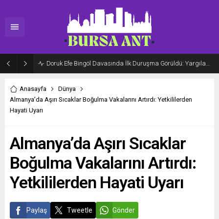
Doruk Efe Bingöl Davasında İlk Duruşma Görüldü: Yargılama 20 Ekim 2026’ya Ertelendi
Anasayfa
Dünya
Almanya’da Aşırı Sıcaklar Boğulma Vakalarını Artırdı: Yetkililerden
Hayati Uyarı
Almanya’da Aşırı Sıcaklar
Boğulma Vakalarını Artırdı:
Yetkililerden Hayati Uyarı
Paylaş
Tweetle
Gönder