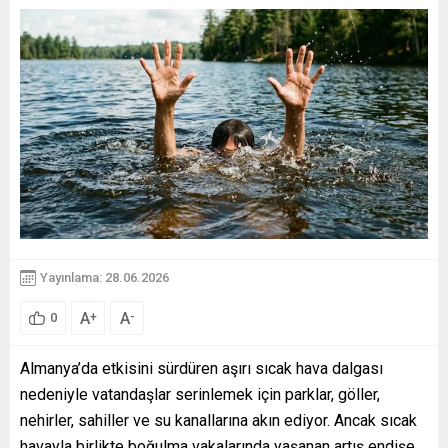
Yayınlama: 28.06.2026
A
A
+
-
0
Almanya’da etkisini sürdüren aşırı sıcak hava dalgası
nedeniyle vatandaşlar serinlemek için parklar, göller,
nehirler, sahiller ve su kanallarına akın ediyor. Ancak sıcak
havayla birlikte boğulma vakalarında yaşanan artış endişe