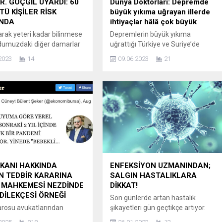
R. GÖÇGİL UYARDI: 60
Dünya Doktorları: Depremde
TÜ KİŞİLER RİSK
büyük yıkıma uğrayan illerde
NDA
ihtiyaçlar hâlâ çok büyük
arak yeteri kadar bilinmese
Depremlerin büyük yıkıma
dumuzdaki diğer damarlar
uğrattığı Türkiye ve Suriye’de
lerimizdeki damarlarda da
yaklaşık 15 milyon insan doğrudan
2023
14
09.06.2023
21
ık yaşanabilir. Gözümüzün
etkilendi. Dünya Doktorları, kırsalda
yarı hücre tabakası olan
ve erişilmesi güç bölgelerde
a bağlı damarlarda meydana
yaşayan ihtiyaç sahiplerine yönelik
kanıklıklarda ciddi görme
hizmetlerini sürdürüyor. Dünya
 gelişebileceğini belirten
Doktorları Derneği Başkanı Hakan
alıkları Uzmanı Prof. Dr.
Bilgin, “Dünya Doktorları olarak, her
Göçgil, “Makulanın sağlıklı
türlü afetten etkilenen insanlara
na engel olan, sızıntı
yerel sağlık altyapısı sürdürülebilir
n damarlarındaki bu...
olana kadar destek vermeye deva
ediyoruz” dedi. İnsani yardım ve
sağlık hizmetleri...
KANI HAKKINDA
ENFEKSİYON UZMANINDAN;
N TEDBİR KARARINA
SALGIN HASTALIKLARA
 MAHKEMESİ NEZDİNDE
DİKKAT!
 DİLEKÇESİ ÖRNEĞİ
Son günlerde artan hastalık
rosu avukatlarından
şikayetleri gün geçtikçe artıyor.
ülent Şeker, yeni doğan
İyileşir gibi olup sonra tekrar eden