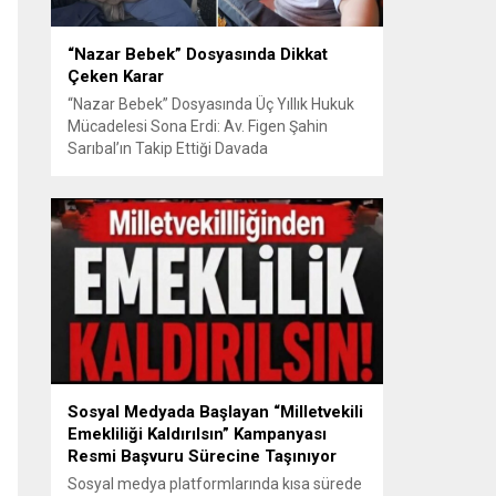
“Nazar Bebek” Dosyasında Dikkat
Çeken Karar
“Nazar Bebek” Dosyasında Üç Yıllık Hukuk
Mücadelesi Sona Erdi: Av. Figen Şahin
Sarıbal’ın Takip Ettiği Davada
Mahkemeden Dikkat Çeken Karar
Avusturya’da başlayan aile uyuşmazlığı
Türkiye’de uluslararası hukuk boyutlarıyla
görüldü BURSA – Avusturya’da başlayan
ve Türkiye’de yaklaşık üç yıl boyunca
devam eden “Nazar Bebek” dosyasında
yargılama süreci tamamlandı. Bursa 3.
Aile...
Sosyal Medyada Başlayan “Milletvekili
Emekliliği Kaldırılsın” Kampanyası
Resmi Başvuru Sürecine Taşınıyor
Sosyal medya platformlarında kısa sürede