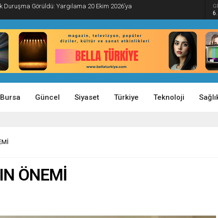
İlk Duruşma Görüldü: Yargılama 20 Ekim 2026’ya
G
6
Bursa
Güncel
Siyaset
Türkiye
Teknoloji
Sağlı
EMİ
NIN ÖNEMİ