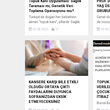
Topuk Kanı Uygulaması: Sağlık
PROF D
Taraması mı, Genetik Veri
YAŞ ÜS
Toplama Operasyonu mu?
GRUBU
Türkiye’de doğan her bebekten
Genel ol
alınan “topuk kanı”, yıllardır Sağlık
de vücu
Bakanlığı tarafından “Yeni Doğan
gibi göz
30.08.2025
21
03.05.
Tarama Programı” kapsamında
tıkanıkl
fenilketonüri, hipotiroidi, biyotinidaz
ışığa du
eksikliği ve kistik fibrozis gibi
retinay
hastalıkların erken teşhisi amacıyla
gelen tı
uygulandığı söylenen bir işlem
kusurları
olarak biliniyor. Ancak bu
Göz Hast
uygulamanın perde arkasına dair
Nur Acar 
tartışmalar giderek artıyor.
çalışması
Eleştiriler, topuk kanı ile sadece
yapan ka
sağlık taraması...
KANSERE KARŞI BİLE ETKİLİ
TOPUK 
OLDUĞU ORTAYA ÇIKTI
VERİLE
FAYDALARINI DUYUNCA
ÇOCUK
SOFRANIZDAN EKSİK
İTİRAZ
ETMEYECEKSİNİZ
Bursa Ba
Ülkemizin pek çok bölgesinde
Cüneyt B