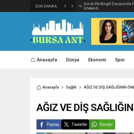
Doruk Efe Bingöl Davasında 
SON DAKİKA
Ertelendi
Anasayfa
Dünya
Ekonomi
Spor
Anasayfa
Sağlık
AĞIZ VE DİŞ SAĞLIĞININ ÖN
AĞIZ VE DİŞ SAĞLIĞI
Paylaş
Tweetle
Gönder