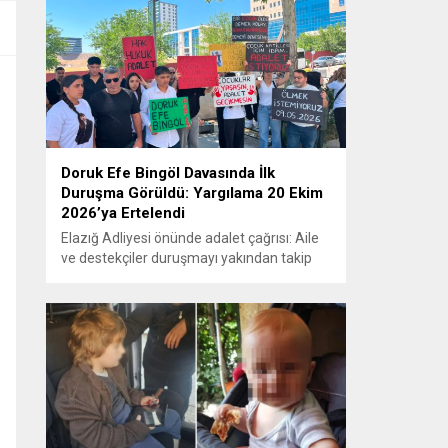
Doruk Efe Bingöl Davasında İlk
Duruşma Görüldü: Yargılama 20 Ekim
2026’ya Ertelendi
Elazığ Adliyesi önünde adalet çağrısı: Aile
ve destekçiler duruşmayı yakından takip
etti ELAZIĞ – Doruk Efe Bingöl’ün hayatını
kaybetmesine ilişkin yürütülen ceza
soruşturması kapsamında açılan davanın
ilk duruşması Elazığ 2. Ağır Ceza
Mahkemesi’nde görüldü. Kamuoyunun
yakından takip ettiği davanın ilk duruşması
öncesinde, Doruk Efe Bingöl’ün ailesine
destek olmak isteyen çok...