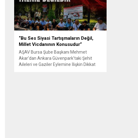
Senle...
“Bu Ses Siyasi Tartışmaların Değil,
Millet Vicdanının Konusudur”
AŞAV Bursa Şube Başkanı Mehmet
Akar’dan Ankara Güvenpark’taki Şehit
Aileleri ve Gaziler Eylemine İlişkin Dikkat
Çeken Açıklama… BURSA – Anadolu Şehit
Aileleri Gazileri ve Güvenlik Korucuları
(AŞAV) Vakfı Bursa Şube Başkanı Mehmet
Akar, Ankara Güvenpark’ta günlerdir
devam eden şehit aileleri ve gazilerin
eylemlerine ilişkin kapsamlı bir yazılı basın
açıklaması yayımladı....