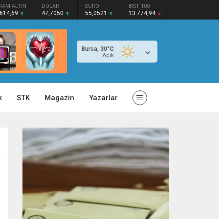
RAM ALTIN
DOLAR
EURO
BIST 100
.614,69
47,7050
55,0521
13.774,94
Bursa,
30
°C
Açık
k
STK
Magazin
Yazarlar