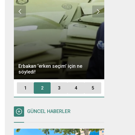
Ümit Özdağ 
Erbakan ‘erken seçim’ için ne
Kararı: “Büt
söyledi!
Tutuklayaca
1
2
3
4
5
GÜNCEL HABERLER