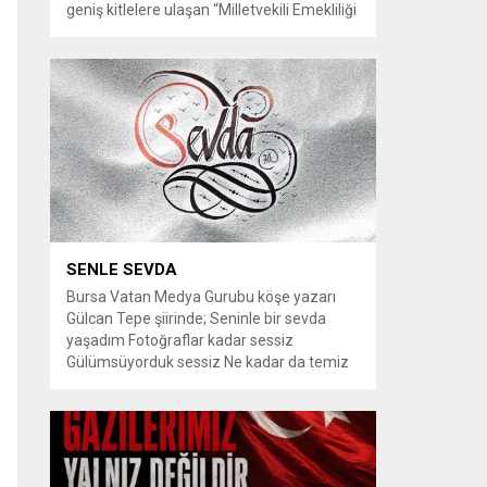
geniş kitlelere ulaşan “Milletvekili Emekliliği
Kaldırılsın” kampanyası, yeni bir aşamaya
geçiyor. Kampanyayı destekleyen
vatandaşlar, milletvekillerine tanınan
emeklilik haklarının yeniden düzenlenmesi
talebiyle TBMM Dilekçe Komisyonu ve
Cumhurbaşkanlığı İletişim Merkezi
(CİMER) üzerinden resmi başvurular
yapılması çağrısında bulunuyor. Son
dönemde sosyal medya platformlarında
en çok konuşulan konular arasında...
SENLE SEVDA
Bursa Vatan Medya Gurubu köşe yazarı
Gülcan Tepe şiirinde; Seninle bir sevda
yaşadım Fotoğraflar kadar sessiz
Gülümsüyorduk sessiz Ne kadar da temiz
habersiz Adını Rüzgar koydum Geldiğinde
Bahardı için Gidişinde sonbahar oldum Bir
bakışın yetiyordu gözlerime Dünyayı
tutturmaya ben de Kalbim Sen Diye çırpınıp
duruyordu Zamana yarışıyordu inat Hayata