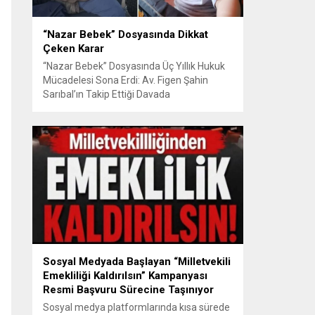
“Nazar Bebek” Dosyasında Dikkat
Çeken Karar
“Nazar Bebek” Dosyasında Üç Yıllık Hukuk
Mücadelesi Sona Erdi: Av. Figen Şahin
Sarıbal’ın Takip Ettiği Davada
Mahkemeden Dikkat Çeken Karar
Avusturya’da başlayan aile uyuşmazlığı
Türkiye’de uluslararası hukuk boyutlarıyla
görüldü BURSA – Avusturya’da başlayan
ve Türkiye’de yaklaşık üç yıl boyunca
devam eden “Nazar Bebek” dosyasında
yargılama süreci tamamlandı. Bursa 3.
Aile...
Sosyal Medyada Başlayan “Milletvekili
Emekliliği Kaldırılsın” Kampanyası
Resmi Başvuru Sürecine Taşınıyor
Sosyal medya platformlarında kısa sürede