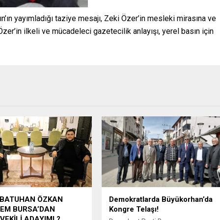
ın’ın yayımladığı taziye mesajı, Zeki Özer’in mesleki mirasına ve
zer’in ilkeli ve mücadeleci gazetecilik anlayışı, yerel basın için
 BATUHAN ÖZKAN
Demokratlarda Büyükorhan’da
NEM BURSA’DAN
Kongre Telaşı!
VEKİLİ ADAYIMI ?