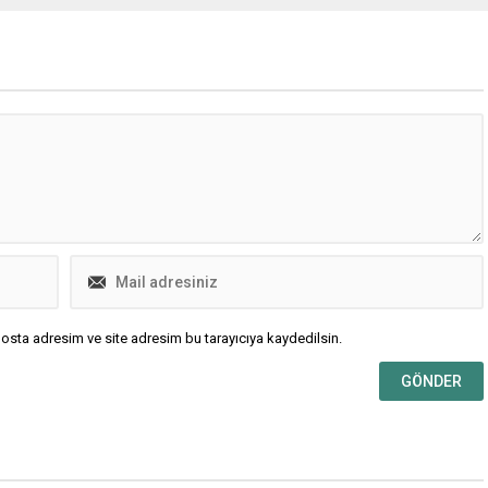
eğil” Edirne Milletvekili ve
Ali Rıza Durmaz; ” Bayramlar
ühendisi Ediz Ün, Ulusal Süt
gelenek ve göreneklerimizi
nin 1 Ocak 2025 tarihinden
yaşatma adına kültürümüzü
 geçerli olmak üzere çiğ süt
sonraki kuşaklara aktarmak adına
lım fiyatını litre başına
çok önemli günlerdir. Ailece bir
olarak...
araya gelebildiğimiz birlik ve
beraberliklerimizi güçlendirdiğimiz
özel günlerdir. İsveç’in Başkenti
Stockholm’de gerçekleşen, Kuran-ı
Kerim’i yakanları polisin
korumasıyla...
osta adresim ve site adresim bu tarayıcıya kaydedilsin.