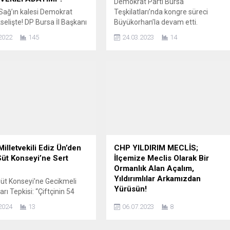
Demokrat Parti Bursa
ağ’ın kalesi Demokrat
Teşkilatları’nda kongre süreci
selişte! DP Bursa İl Başkanı
Büyükorhan’la devam etti.
plan ve Yönetimi
Büyükorhan’da İlçe Başkanlığına
2022
145
24.03.2023
14
an partiye kazandırılan GİK
seçilerek güven tazeleyen Aydın
Kolları Üyesi Recep Batuhan
Aydemir katılan partililere teşekkür
 Ankara temasları dikkat
etti. Kongreye İl Başkanı Çağrı
 Sadece parti tabanında
Kaplan, MKK Üyesi Nazif Kara ve İl
rsa dinamiklerinin de ismini
Yöneticileri katıldı. İlçe Başkanı
ildiği genç iş insanı Özkan;
Aydın Aydemir; “Demokratlar olarak
şkan Gültekin Uysal’la baş
ilçemizin kaderini değiştirebilecek
at...
olan projeleri hayata geçirmek için
odaklandık. Allah...
Milletvekili Ediz Ün’den
CHP YILDIRIM MECLİS;
Süt Konseyi’ne Sert
İlçemize Meclis Olarak Bir
Ormanlık Alan Açalım,
Yıldırımlılar Arkamızdan
üt Konseyi’ne Gecikmeli
Yürüsün!
arı Tepkisi: “Çiftçinin 54
lacağı Gasp Edildi” Ün’den
Yıldırım Belediyesi Meclisi’nde
2024
13
06.07.2023
8
Uyarı: “Süt
ilçedeki yeşil alanlar masaya
enmeden Et Üretimi
yatırıldı. CHP Gurubu adına söz alan