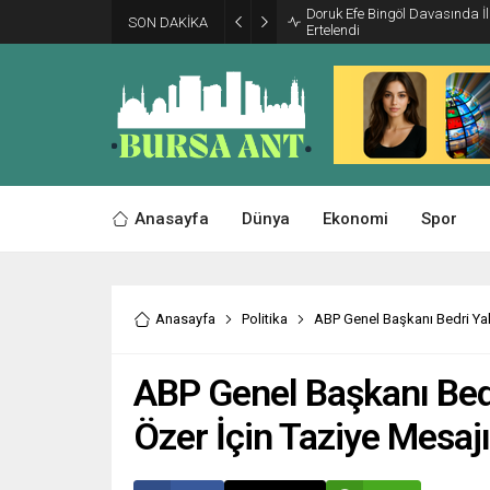
Doruk Efe Bingöl Davasında 
SON DAKİKA
Ertelendi
Anasayfa
Dünya
Ekonomi
Spor
Anasayfa
Politika
ABP Genel Başkanı Bedri Yal
ABP Genel Başkanı Bedr
Özer İçin Taziye Mesajı