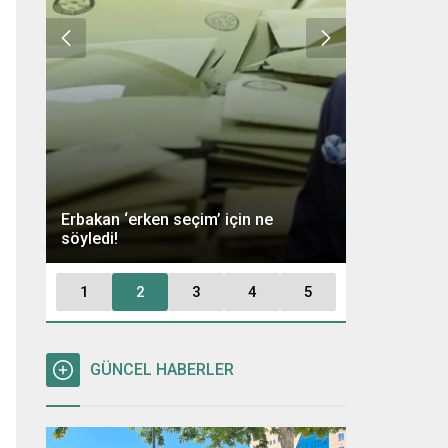
Ümit Özdağ 
Erbakan ‘erken seçim’ için ne
Kararı: “Büt
söyledi!
Tutuklayaca
1
2
3
4
5
GÜNCEL HABERLER