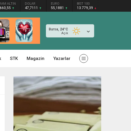
RAM ALTIN
DOLAR
EURO
BIST 100
.660,55
47,7111
55,1881
13.779,39
Bursa,
24
°C
Açık
k
STK
Magazin
Yazarlar