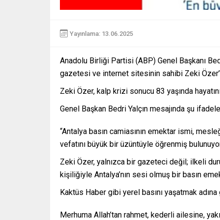
Yayınlama: 13.06.2025
Anadolu Birliği Partisi (ABP) Genel Başkanı Bed
gazetesi ve internet sitesinin sahibi Zeki Özer’
Zeki Özer, kalp krizi sonucu 83 yaşında hayatını
Genel Başkan Bedri Yalçın mesajında şu ifadeler
“Antalya basın camiasının emektar ismi, mesleğin
vefatını büyük bir üzüntüyle öğrenmiş bulunuyo
Zeki Özer, yalnızca bir gazeteci değil; ilkeli d
kişiliğiyle Antalya’nın sesi olmuş bir basın emek
Kaktüs Haber gibi yerel basını yaşatmak adına gö
Merhuma Allah’tan rahmet, kederli ailesine, yak