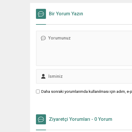
ekim ayı başında İstanbul il
Mümkün D
Başkanlığı’na atanmıştı. Evli ve 35
Ziraat M
yaşındaki genç iş insanı 3 hafta
Bir Yorum Yazın
Konseyi’
içinde yönetimini kurarak tüm
itibaren
enerjisini teşkilatı olmayan İlçeler
tavsiye a
için harcıyor. Zafer...
17,15 TL 
Daha sonraki yorumlarımda kullanılması için adım, e-p
Ziyaretçi Yorumları - 0 Yorum