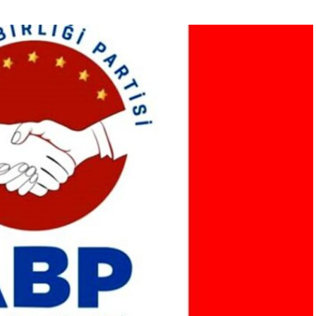
“Engellilik Bir Eksiklik Değil,
Adalet Meselesidir”