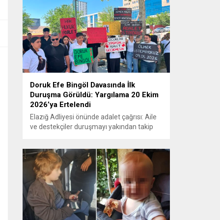
Doruk Efe Bingöl Davasında İlk
Duruşma Görüldü: Yargılama 20 Ekim
2026’ya Ertelendi
Elazığ Adliyesi önünde adalet çağrısı: Aile
ve destekçiler duruşmayı yakından takip
etti ELAZIĞ – Doruk Efe Bingöl’ün hayatını
kaybetmesine ilişkin yürütülen ceza
soruşturması kapsamında açılan davanın
ilk duruşması Elazığ 2. Ağır Ceza
Mahkemesi’nde görüldü. Kamuoyunun
yakından takip ettiği davanın ilk duruşması
öncesinde, Doruk Efe Bingöl’ün ailesine
destek olmak isteyen çok...