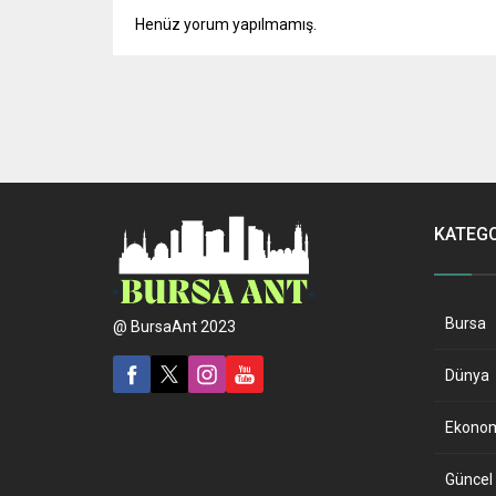
Henüz yorum yapılmamış.
Anasayfa
Magazin
Sevginin Gücü (Leon)
Sevginin Gücü (Leon)
Paylaş
Tweetle
Gönder