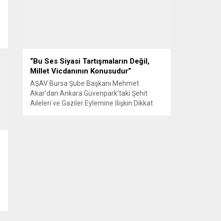
Senle...
“Bu Ses Siyasi Tartışmaların Değil,
Millet Vicdanının Konusudur”
AŞAV Bursa Şube Başkanı Mehmet
Akar’dan Ankara Güvenpark’taki Şehit
Aileleri ve Gaziler Eylemine İlişkin Dikkat
Çeken Açıklama… BURSA – Anadolu Şehit
Aileleri Gazileri ve Güvenlik Korucuları
(AŞAV) Vakfı Bursa Şube Başkanı Mehmet
Akar, Ankara Güvenpark’ta günlerdir
devam eden şehit aileleri ve gazilerin
eylemlerine ilişkin kapsamlı bir yazılı basın
açıklaması yayımladı....