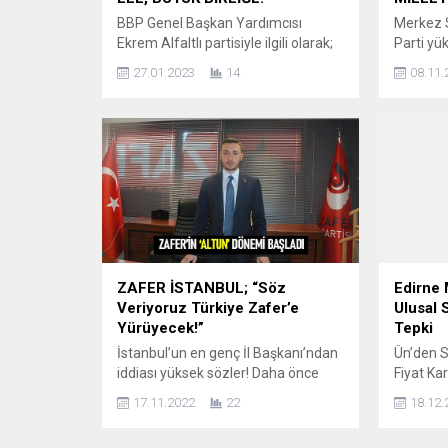
BBP Genel Başkan Yardımcısı
Merkez S
Ekrem Alfaltlı partisiyle ilgili olarak;
Parti yük
“29 Ocak 1993 tam 30 yıl Aynı
Çağrı Ka
27.01.2023
14
08.11.
İNANÇ, Aynı İDEAL ve Aynı ÜLKÜ ile
tarafınd
çalışıyoruz ve yılmadan,
Gençlik 
yorulmadan bu Aziz Millete Hizmet
Özkan’ın
etme yolunda çalışmaya devam
çekiyor.
edeceğiz. 30 Yıllık Tertemiz mazisi,
değil, Bu
geleceği dair söylenecek sözü ve
ezbere b
Milletin Muktedir İktidarını
genel Ba
Gerçekleştirecek, Hem...
başa 1 sa
ZAFER İSTANBUL; “Söz
Edirne 
Veriyoruz Türkiye Zafer’e
Ulusal 
Yürüyecek!”
Tepki
İstanbul’un en genç İl Başkanı’ndan
Ün’den S
iddiası yüksek sözler! Daha önce
Fiyat Kar
Zafer Partisi Genel Başkan
Günlük A
17.11.2022
22
18.12.
Yardımcısı olan Trabzon’un Of
İktidara 
ilçesinde doğan Salih Zeki Altun
Destekl