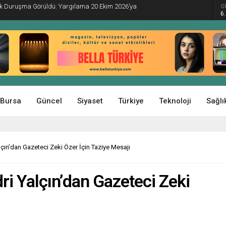
İlk Duruşma Görüldü: Yargılama 20 Ekim 2026’ya
G
6
Bursa
Güncel
Siyaset
Türkiye
Teknoloji
Sağlı
çın’dan Gazeteci Zeki Özer İçin Taziye Mesajı
i Yalçın’dan Gazeteci Zeki