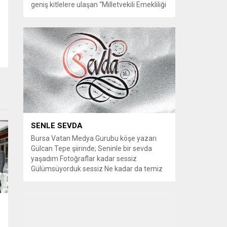
geniş kitlelere ulaşan “Milletvekili Emekliliği
Kaldırılsın” kampanyası, yeni bir aşamaya
geçiyor. Kampanyayı destekleyen
vatandaşlar, milletvekillerine tanınan
emeklilik haklarının yeniden düzenlenmesi
talebiyle TBMM Dilekçe Komisyonu ve
Cumhurbaşkanlığı İletişim Merkezi
(CİMER) üzerinden resmi başvurular
yapılması çağrısında bulunuyor. Son
dönemde sosyal medya platformlarında
en çok konuşulan konular arasında...
SENLE SEVDA
Bursa Vatan Medya Gurubu köşe yazarı
Gülcan Tepe şiirinde; Seninle bir sevda
yaşadım Fotoğraflar kadar sessiz
Gülümsüyorduk sessiz Ne kadar da temiz
habersiz Adını Rüzgar koydum Geldiğinde
Bahardı için Gidişinde sonbahar oldum Bir
bakışın yetiyordu gözlerime Dünyayı
tutturmaya ben de Kalbim Sen Diye çırpınıp
duruyordu Zamana yarışıyordu inat Hayata