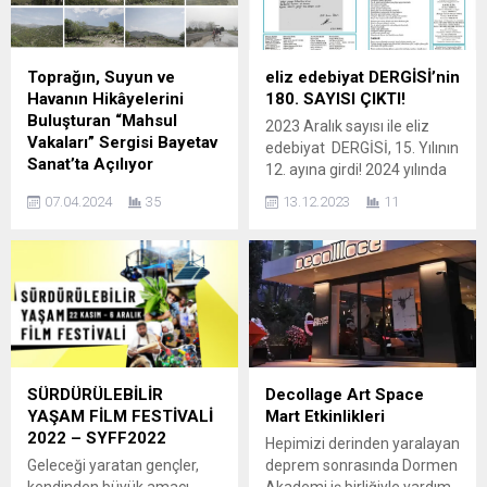
müzikali ile miniklere
Anadolu’dan Kafkasya’ya
eğlenceyi doyasıya
Zekeriya Efendi (2015),
yaşatmaya hazırlanıyor.
Yeşim Taşı Ön Türkler ve
Kahramanlar, anne ve
Türk Tarihinden Kesitler
Toprağın, Suyun ve
eliz edebiyat DERGİSİ’nin
babalara çocuklarıyla birlikte
(2017), İnegöl’de Nostaljik
Havanın Hikâyelerini
180. SAYISI ÇIKTI!
unutulmaz anlar bırakacak
Bir Gezinti (2017), Tekstile
Buluşturan “Mahsul
2023 Aralık sayısı ile eliz
müzikali ile 1 Aralık Pazar
Giriş, Tekstilcinin El Kitabı...
Vakaları” Sergisi Bayetav
edebiyat DERGİSİ, 15. Yılının
günü 13.00 ve...
Sanat’ta Açılıyor
12. ayına girdi! 2024 yılında
Dünya ile kurulan ilişkilere
16. Yaşını kutlayacak… Yayın
07.04.2024
35
13.12.2023
11
dair tarifleri yeniden ele
yolculuğunu yeni şiirler,
alan, araştırma ve
öykü, deneme, günlük ve
programlarını Dilşad
çevirilerle sürdürecektir. eliz
Aladağ’ın üstlendiği “Mahsul
edebiyat DERGİSİ’nin 180.
Vakaları”, işbirlikleri ve bir
SAYISI ÇIKTI! Aralık 2023,
aradalıklara dayalı bir sergi
180. sayısı ile
ve kamu programı olarak, 27
edebiyatseverlere seslenen
Nisan-22 Eylül 2024 tarihleri
eliz edebiyat dergisi, şiir-
arasında İzmir’de yer alan
öykü-deneme, günlük ve
SÜRDÜRÜLEBİLİR
Decollage Art Space
Bayetav Sanat’ta hayata
çeviri türlerinde yeni
YAŞAM FİLM FESTİVALİ
Mart Etkinlikleri
geçiyor. “Mahsul Vakaları”,
ürünler...
2022 – SYFF2022
Hepimizi derinden yaralayan
Çukurova’da başlayan ve
Geleceği yaratan gençler,
deprem sonrasında Dormen
İzmir’de devam eden,