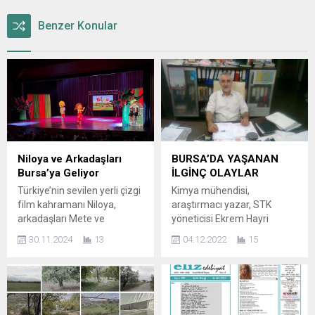
Benzer Konular
Niloya ve Arkadaşları
BURSA’DA YAŞANAN
Bursa’ya Geliyor
İLGİNÇ OLAYLAR
Türkiye’nin sevilen yerli çizgi
Kimya mühendisi,
film kahramanı Niloya,
araştırmacı yazar, STK
arkadaşları Mete ve
yöneticisi Ekrem Hayri
Tospik’le beraber ‘Renkli
Peker, yeni kitabıyla
30.11.2024
13
04.12.2022
15
Balıklar Müzikali’
Bursalılar ile buluştu.
kapsamında Bursa’ya
Teşkilat-ı Mahsusa’dan
geliyor. Çizgi kahramanlar,
Kuşçubaşı Hacı Sami Bey
hafızalara kazınan şarkıları
(2011-2017 ikinci baskı),
eşliğinde sahneye aktarılan
Özbek Mektupları (2013),