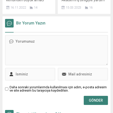
kendinden büyük amacı
Akademi iş birliğiyle yardım
Anadolu’nun...
olanlar, onarıcı bir kültür ve
toplayan Decollage Art
16.11.2022
14
15.03.2023
16
adil bir dünya için çalışanlar,
Space, bu yardımları Akut
özetle değişimin öncüleri ile
aracılığıyla deprem
SYFF2022 seçkisi derin bir
bölgelerine ulaştırdı. Ayrıca
Bir Yorum Yazın
nefes aldıracak…
11 Mart’ta gerçekleşen
Sürdürülebilir Yaşam Film
Murat Evgin’in “Sezen Aksu
Festivali 2 yıllık pandemi
Şarkıları Akustik Dinleti”
arasının ardından hem
konseri de Decollage Art
İstanbul’da yeniden
Space ve Dormen Akademi
salonlarda gerçekleşecek,
ortaklığıyla, deprem
hem de çevrimiçi versiyonu
bölgesine dayanışma için
ile Türkiye’nin her
gerçekleşti. Decollage Art
köşesinden izleyicilerle
Space’in Mart...
buluşacak....
Daha sonraki yorumlarımda kullanılması için adım, e-posta adresim
ve site adresim bu tarayıcıya kaydedilsin.