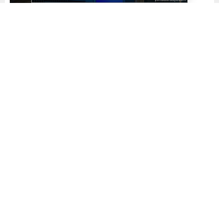
Yayınlama: 13.12.2024
A
A
+
-
0
Gemlik’in yaşanabilir ve ulaşılabilir bir kent olması
hedefiyle 35 mahallesinde de çalışmalarını hızla sürdüren
Gemlik Belediyesi, arazi yollarındaki düzenleme
faaliyetleriyle çiftçilerin yüzünü güldürmeye devam ediyor.
Fen İşleri Müdürlüğü ekipleri bu kapsamda Yeniköy
Mahallesi, Muratoba Mahallesi, Büyük Kumla Mahallesi,