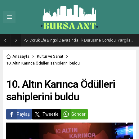
Doruk Efe Bingöl Davasında İlk Duruşma Görüldü: Yargılama 20 Ekim 2026’ya Ertelendi
Anasayfa
Kültür ve Sanat
10. Altın Karınca Ödülleri sahiplerini buldu
10. Altın Karınca Ödülleri
sahiplerini buldu
Paylaş
Tweetle
Gönder